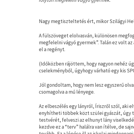
folyton megfelelni vágyó gyermek.”
Nagy megtiszteltetés ért, mikor Szilágyi H
A fülszöveget elolvasván, különösen megfogo
megfelelni vágyó gyermek”. Talán ez volt az 
el a regényt.
(Időközben rájöttem, hogy nagyon nehéz úgy
cselekményből, úgyhogy várható egy kis SPO
Jól gondoltam, hogy nem lesz egyszerű olv
csomagolva a mű lényege.
Az elbeszélés egy lányról, Íriszről szól, aki
enyhítheti többek közt szülei gyászát, úgy t
testvérét, felveszi az elhunyt lány viselkedé
kezdve ez a “terv” halálra van ítélve, de sajn
tovább. Ez a lépése ill.az iskolai mindennap