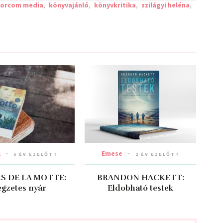
lorcom media
,
könyvajánló
,
könyvkritika
,
szilágyi heléna
,
l
Emese
5 ÉV EZELŐTT
2 ÉV EZELŐTT
S DE LA MOTTE:
BRANDON HACKETT:
égzetes nyár
Eldobható testek