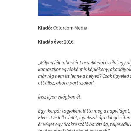
Kiadó:
Colorcom Media
Kiadás éve:
2016.
„Milyen félemberként nevelkedni és élni egy o
kamaszkor egyébként is képlékeny, akadályokk
már rég nem itt lenne a helyed? Csak figyeled 
ott állsz, ahol a part szakad.
Írisz ilyen világban él.
Egy ikerpár tagjaként látta meg a napvilágot,
Elvesztve lelke felét, igyekszik újra kiegészí
ér véget egy örökre szóló barátság, teljesedik 