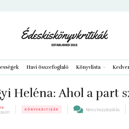
edeskiskonyvkritikak.hu
kességek
Havi összefoglaló
Könyvlista
Kedven
gyi Heléna: Ahol ​a part 
ma
Nincs hozzászólás
KÖNYVKRITIKÁK
 EZELŐTT