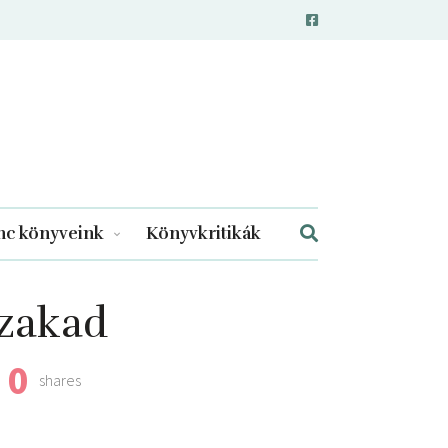
c könyveink
Könyvkritikák
szakad
0
shares