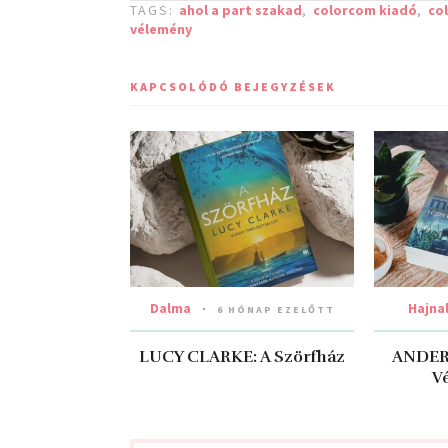
TAGS:
ahol a part szakad
,
colorcom kiadó
,
co
vélemény
KAPCSOLÓDÓ BEJEGYZÉSEK
Dalma
Hajna
6 HÓNAP EZELŐTT
LUCY CLARKE: A ​Szörfház
ANDER
V