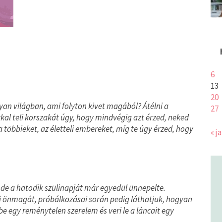
6
13
20
lyan világban, ami folyton kivet magából? Átélni a
27
al teli korszakát úgy, hogy mindvégig azt érzed, neked
a többieket, az életteli embereket, míg te úgy érzed, hogy
« j
 de a hatodik szülinapját már egyedül ünnepelte.
teni önmagát, próbálkozásai során pedig láthatjuk, hogyan
be egy reménytelen szerelem és veri le a láncait egy