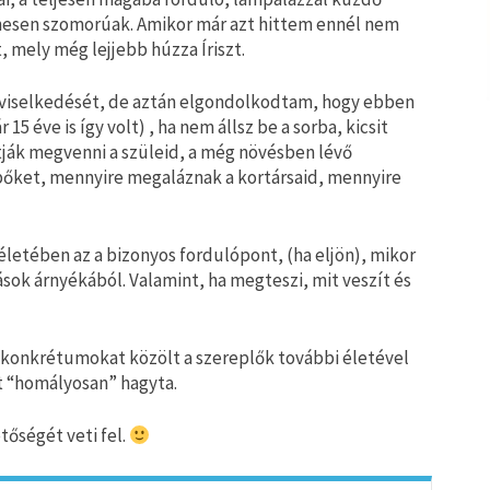
nesen szomorúak. Amikor már azt hittem ennél nem
, mely még lejjebb húzza Íriszt.
s viselkedését, de aztán elgondolkodtam, hogy ebben
15 éve is így volt) , ha nem állsz be a sorba, kicsit
ják megvenni a szüleid, a még növésben lévő
pőket, mennyire megaláznak a kortársaid, mennyire
 életében az a bizonyos fordulópont, (ha eljön), mikor
mások árnyékából. Valamint, ha megteszi, mit veszít és
n konkrétumokat közölt a szereplők további életével
t “homályosan” hagyta.
őségét veti fel.