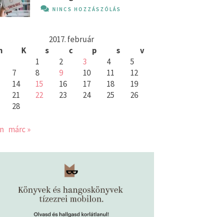
NINCS HOZZÁSZÓLÁS
2017. február
h
K
s
c
p
s
v
1
2
3
4
5
7
8
9
10
11
12
14
15
16
17
18
19
21
22
23
24
25
26
28
an
márc »