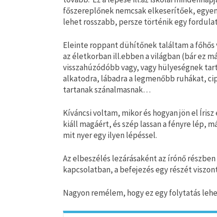
főszereplőnek nemcsak elkeserítőek, egye
lehet rosszabb, persze történik egy fordulat
Eleinte roppant dühítőnek találtam a főhő
az életkorban ill.ebben a világban (bár ez már 
visszahúzódóbb vagy, vagy hülyeségnek tart
alkatodra, lábadra a legmenőbb ruhákat, ci
tartanak szánalmasnak…
Kíváncsi voltam, mikor és hogyan jön el Írisz
kiáll magáért, és szép lassan a fényre lép, 
mit nyer egy ilyen lépéssel.
Az elbeszélés lezárásaként az írónő részbe
kapcsolatban, a befejezés egy részét viszon
Nagyon remélem, hogy ez egy folytatás lehet