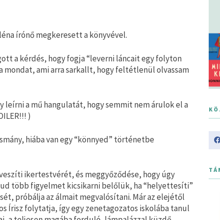
eléna írónő megkeresett a könyvével.
tt a kérdés, hogy fogja “leverni láncait egy folyton
a mondat, ami arra sarkallt, hogy feltétlenül olvassam
 leírni a mű hangulatát, hogy semmit nem árulok el a
KÖ
ILER!!! )
asmány, hiába van egy “könnyed” történetbe
TÁ
 elveszíti ikertestvérét, és meggyőződése, hogy úgy
ud több figyelmet kicsikarni belőlük, ha “helyettesíti”
sét, próbálja az álmait megvalósítani. Már az elejétől
os Írisz folytatja, így egy zenetagozatos iskolába tanul
jai, a teljesen magába forduló, lámpalázzal küzdő