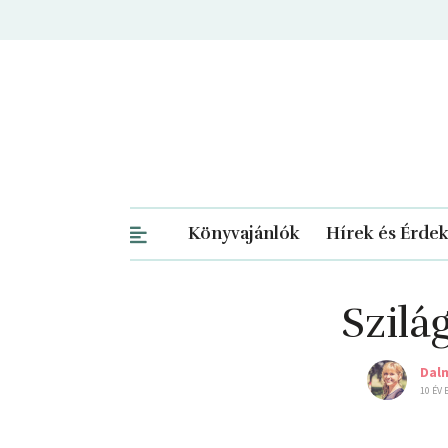
Könyvajánlók
Hírek és Érde
Szilá
Dal
10 ÉV