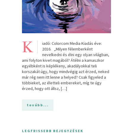
K
iadó: Colorcom Media Kiadás éve:
2016. „Milyen félemberként
nevelkedni és élni egy olyan világban,
ami folyton kivet magából? Átélni a kamaszkor
egyébként is képlékeny, akadályokkal teli
korszakát úgy, hogy mindvégig azt érzed, neked
már rég nem itt lenne a helyed? Csak figyeled a
többieket, az életteli embereket, míg te úgy
érzed, hogy ott állsz, […]
tovább...
LEGFRISSEBB BEJEGYZÉSEK