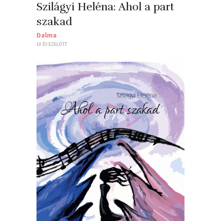
Szilágyi Heléna: Ahol ​a part
szakad
Dalma
10 ÉV EZELŐTT