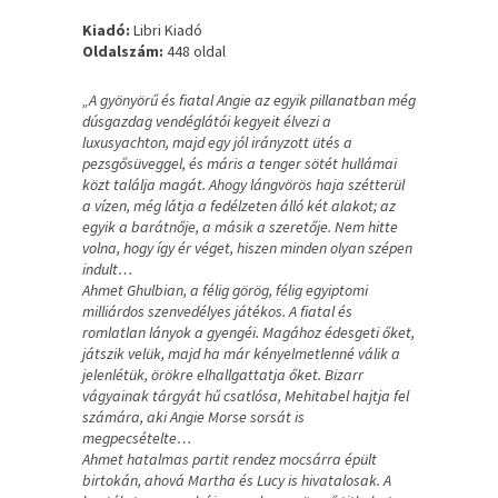
Kiadó:
Libri Kiadó
Oldalszám:
448 oldal
„A gyönyörű és fiatal Angie az egyik pillanatban még
dúsgazdag vendéglátói kegyeit élvezi a
luxusyachton, majd egy jól irányzott ütés a
pezsgősüveggel, és máris a tenger sötét hullámai
közt találja magát. Ahogy lángvörös haja szétterül
a vízen, még látja a fedélzeten álló két alakot; az
egyik a barátnője, a másik a szeretője. Nem hitte
volna, hogy így ér véget, hiszen minden olyan szépen
indult…
Ahmet Ghulbian, a félig görög, félig egyiptomi
milliárdos szenvedélyes játékos. A fiatal és
romlatlan lányok a gyengéi. Magához édesgeti őket,
játszik velük, majd ha már kényelmetlenné válik a
jelenlétük, örökre elhallgattatja őket. Bizarr
vágyainak tárgyát hű csatlósa, Mehitabel hajtja fel
számára, aki Angie Morse sorsát is
megpecsételte…
Ahmet hatalmas partit rendez mocsárra épült
birtokán, ahová Martha és Lucy is hivatalosak. A