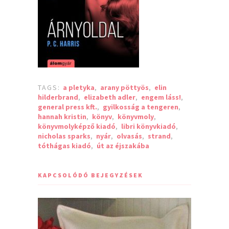
TAGS:
a pletyka
,
arany pöttyös
,
elin
hilderbrand
,
elizabeth adler
,
engem láss!
,
general press kft.
,
gyilkosság a tengeren
,
hannah kristin
,
könyv
,
könyvmoly
,
könyvmolyképző kiadó
,
libri könyvkiadó
,
nicholas sparks
,
nyár
,
olvasás
,
strand
,
tóthágas kiadó
,
út az éjszakába
KAPCSOLÓDÓ BEJEGYZÉSEK