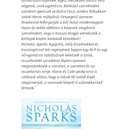
hamarosan rájönnek: egész életükben másra sem
vágytak, csak egymásra. Bimbózó szerelmüket
azonban igencsak próbára teszi, amikor felbukkan
valaki Maria múltjából. Fenyegető üzenetei
fenekestül felforgatják a két fiatal mindennapjait.
Vajon ily nehéz időkben is képesek megőrizni
szerelmüket, vagy a bosszú lángjai elemésztik a
kettejük között kialakult köteléket?
Nicholas Sparks legújabb, mély érzelmekkel és
borzongással teli regényének lapjain egy férfi és egy
nő egymásra találásának lehetünk a tanúi,
összefonódó sorsukban lépten-nyomon
megmutatkozik a szeretet, a szerelem és az
összetartás ereje. Maria és Colin pedig arra is
ráébred: ahhoz, hogy a másik fél valódi énjét
megismerjük, a szemünk helyett a szívünkkel kell
látnunk.”