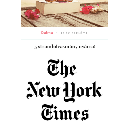
Dalma
10 ÉV EZELŐTT
5 strandolvasmány nyárra!