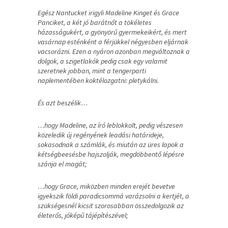
Egész Nantucket irigyli Madeline Kinget és Grace
Panciket, a két jó barátnőt a tökéletes
házasságukért, a gyönyörű gyermekeikért, és mert
vasárnap esténként a férjükkel négyesben eljárnak
vacsorázni. Ezen a nyáron azonban megváltoznak a
dolgok, a szigetlakók pedig csak egy valamit
szeretnek jobban, mint a tengerparti
naplementében koktélozgatni: pletykálni.
És azt beszélik…
…hogy Madeline, az író leblokkolt, pedig vészesen
közeledik új regényének leadási határideje,
sokasodnak a számlák, és miután az üres lapok a
kétségbeesésbe hajszolják, megdöbbentő lépésre
szánja el magát;
…hogy Grace, miközben minden erejét bevetve
igyekszik földi paradicsommá varázsolni a kertjét, a
szükségesnél kicsit szorosabban összedolgozik az
életerős, jóképű tájépítészével;