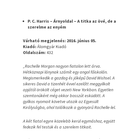
P. C. Harris – Árnyoldal – A titka az övé, de a
szerelme az enyém
Várható megjelenés: 2016. június 05.
Kiadó:
Álomgyár Kiadó
Oldalszám:
432
„Rachelle Morgan nagyon fiatalon lett árva.
Hétköznapi lánynak számít egy angol főiskolán.
Megismerkedik a gazdag és jóképű David Wishsel. A
sikeres David a tizenhét évvel ezelőtt meggyilkolt
apjától örökölt céget vezeti New Yorkban. Egyetlen
szemtanúként még akkor bosszút esküdött. A
gyilkos nyomait követve utazik az Egyesült
Királyságba, ahol találkozik a gyönyörű Rachelle-lel.
A két fiatal egyre közelebb kerül egymáshoz, együtt
fedezik fel testük és a szerelem titkait.