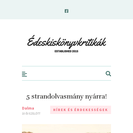
edeskiskonyvkritikak.hu
5 strandolvasmány nyárra!
Dalma
HÍREK ÉS ÉRDEKESSÉGEK
10 ÉV EZELŐTT