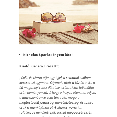
Nicholas Sparks: Engem láss!
Kiadó:
General Press Kft.
„Colin és Maria útja egy éjjel, a szakadó esőben
keresztezi egymást. Olyanok, akár a tűz és a víz: a
fiú megannyi rossz döntése, erőszakkal teli múltja
után keményen küzd, hogy a helyes úton maradjon,
a lány azonban le sem tért róla: maga a
megtestesült józanság, mértékletesség, és szinte
csak a munkájának él. A viharos, váratlan
találkozás mindkettejük sorsát megpecsételi, és