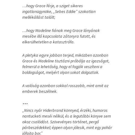
…hogy Grace férje, a sziget sikeres
ingatlanügynöke, „Sebes Eddie” szokatlan
mellékállást talált;
…hogy Madeline fiának meg Grace lányának
mesébe illő kapcsolata zátonyra futott, és
elkerülhetetlen a katasztrófa.
A pletyka egyre jobban terjed, miközben azonban
Grace és Madeline tisztázni próbálja az igazságot,
felmerül a lehetőség, hogy el fogják veszíteni a
boldogságot, melyért olyan sokat dolgoztak.
A valóság azonban sokkal rosszabb, mint amit az
emberek beszélnek.
***
„Nincs nyár Hiderbrand könnyed, érzéki, humoros
nantucketi meséi nélkül, és a legutóbbi könyve sem
okoz csalódást. Szövevényes történet, pergő
párbeszédekkel; éppen olyan jólesik, mint egy pohár
jófajta bor.”