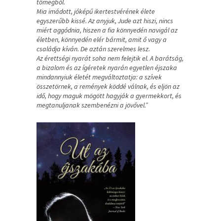
tömegből.
Mia imádott, jóképű ikertestvérének élete
egyszerűbb kissé. Az anyjuk, Jude azt hiszi, nincs
miért aggódnia, hiszen a fia könnyedén navigál az
életben, könnyedén elér bármit, amit ő vagy a
családja kíván. De aztán szerelmes lesz.
Az érettségi nyarát soha nem felejtik el. A barátság,
a bizalom és az ígéretek nyarán egyetlen éjszaka
mindannyiuk életét megváltoztatja: a szívek
összetörnek, a remények köddé válnak, és eljön az
idő, hogy maguk mögött hagyják a gyermekkort, és
megtanuljanak szembenézni a jövővel.”