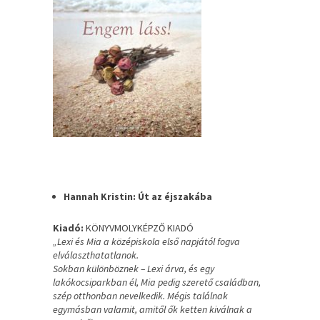
Hannah Kristin: Út az éjszakába
Kiadó:
KÖNYVMOLYKÉPZŐ KIADÓ
„Lexi és Mia a középiskola első napjától fogva
elválaszthatatlanok.
Sokban különböznek – Lexi árva, és egy
lakókocsiparkban él, Mia pedig szerető családban,
szép otthonban nevelkedik. Mégis találnak
egymásban valamit, amitől ők ketten kiválnak a