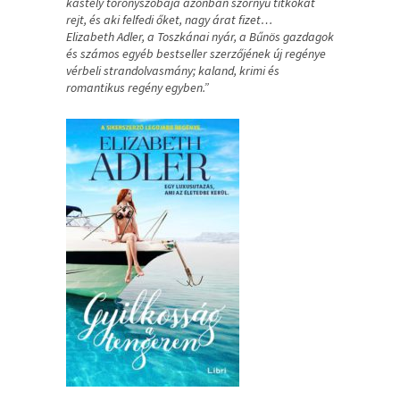
kastély toronyszobája azonban szörnyű titkokat
rejt, és aki felfedi őket, nagy árat fizet…
Elizabeth Adler, a Toszkánai nyár, a Bűnös gazdagok
és számos egyéb bestseller szerzőjének új regénye
vérbeli strandolvasmány; kaland, krimi és
romantikus regény egyben.”