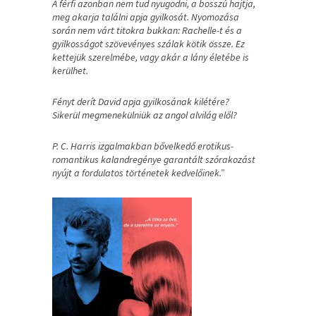
A férfi azonban nem tud nyugodni, a bosszú hajtja,
meg akarja találni apja gyilkosát. Nyomozása
során nem várt titokra bukkan: Rachelle-t és a
gyilkosságot szövevényes szálak kötik össze. Ez
kettejük szerelmébe, vagy akár a lány életébe is
kerülhet.
Fényt derít David apja gyilkosának kilétére?
Sikerül megmenekülniük az angol alvilág elől?
P. C. Harris izgalmakban bővelkedő erotikus-
romantikus kalandregénye garantált szórakozást
nyújt a fordulatos történetek kedvelőinek.”