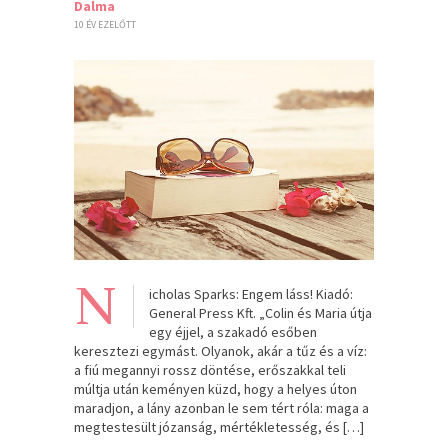
Dalma
10 ÉV EZELŐTT
N
icholas Sparks: Engem láss! Kiadó:
General Press Kft. „Colin és Maria útja
egy éjjel, a szakadó esőben
keresztezi egymást. Olyanok, akár a tűz és a víz:
a fiú megannyi rossz döntése, erőszakkal teli
múltja után keményen küzd, hogy a helyes úton
maradjon, a lány azonban le sem tért róla: maga a
megtestesült józanság, mértékletesség, és […]