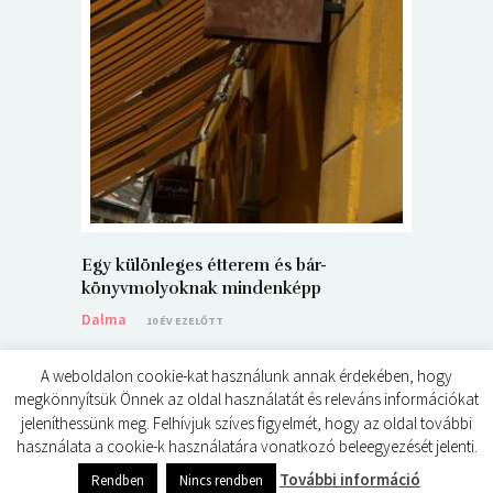
5+1 Kará
Dalma
9
Egy különleges étterem és bár-
könyvmolyoknak mindenképp
Dalma
10 ÉV EZELŐTT
A weboldalon cookie-kat használunk annak érdekében, hogy
megkönnyítsük Önnek az oldal használatát és releváns információkat
jeleníthessünk meg. Felhívjuk szíves figyelmét, hogy az oldal további
használata a cookie-k használatára vonatkozó beleegyezését jelenti.
© ÉDES KIS KÖNYVKRITIKÁK 2024
További információ
Rendben
Nincs rendben