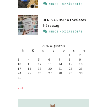
NINCS HOZZÁSZÓLÁS
JENEVA ROSE: A ​tökéletes
házasság
NINCS HOZZÁSZÓLÁS
2026. augusztus
h
K
s
c
p
s
v
1
2
3
4
5
6
7
8
9
10
11
12
13
14
15
16
17
18
19
20
21
22
23
24
25
26
27
28
29
30
31
« júl