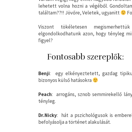
lehetett volna hozni a végéből. Gondolt
találtam??!! Jövőre, Veletek, ugyanitt
Fo
Viszont tökéletesen megismerhettü
elgondolkodhatunk azon, hogy tényleg min
figyel?
Fontosabb szereplők:
Benji
: egy elkényeztetett, gazdag tipiku
bizonyos külső hatásokra
Peach
: arrogáns, sznob semmirekellő lány,
tényleg.
Dr.Nicky
: hát a pszichológusok is embere
befolyásolja a történet alakulását.