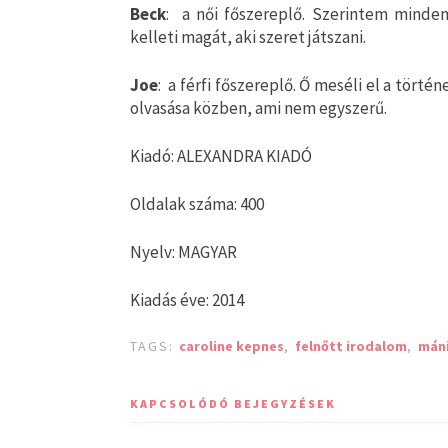
Beck
: a női főszereplő. Szerintem mindenk
kelleti magát, aki szeret játszani.
Joe
: a férfi főszereplő. Ő meséli el a tört
olvasása közben, ami nem egyszerű.
Kiadó: ALEXANDRA KIADÓ
Oldalak száma: 400
Nyelv: MAGYAR
Kiadás éve: 2014
TAGS:
caroline kepnes
,
felnőtt irodalom
,
mán
KAPCSOLÓDÓ BEJEGYZÉSEK