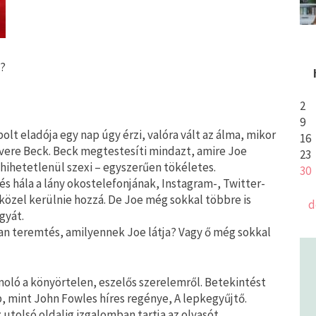
a?
2
9
olt eladója egy nap úgy érzi, valóra vált az álma, mikor
16
nevere Beck. Beck megtestesíti mindazt, amire Joe
23
s hihetetlenül szexi – egyszerűen tökéletes.
30
és hála a lány okostelefonjának, Instagram-, Twitter-
 közel kerülnie hozzá. De Joe még sokkal többre is
d
gyát.
tlan teremtés, amilyennek Joe látja? Vagy ő még sokkal
oló a könyörtelen, eszelős szerelemről. Betekintést
 mint John Fowles híres regénye, A lepkegyűjtő.
utolsó oldalig izgalomban tartja az olvasót.