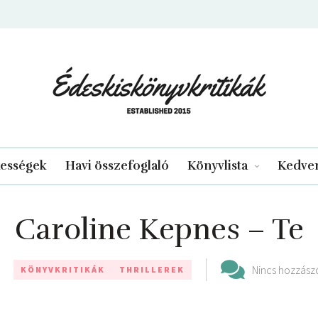
edeskiskonyvkritikak.hu
kességek
Havi összefoglaló
Könyvlista
Kedven
Caroline Kepnes – Te
Nincs hozzász
KÖNYVKRITIKÁK
THRILLEREK