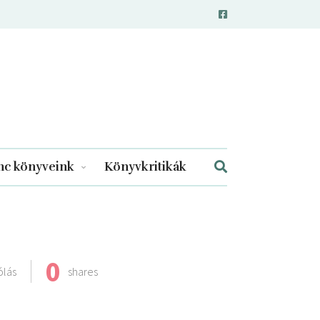
c könyveink
Könyvkritikák
0
ólás
shares