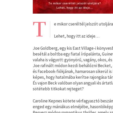
T
e mikor cseréltél jelszót utoljár
Lehet, hogy itt az ideje…
Joe Goldberg, egy kis East Village-i könyvesb
besétál a boltba egy fiatal írópalánta, Gui
valaha is vágyott: gyönyörű, vagány, okos, é
Joe rafinált módon kezdi behálózni Becket, 
és Facebook-fiókjának, hamarosan sikerül is
képes, hogy hatalmába kerítse rajongása tár
És vajon Beck valóban olyan angyali és árta
sötétebb titkokat rejteget?
Caroline Kepnes kötete vérfagyasztó beszám
enged egy mániákus elméjébe, hasonlóképp,
Perverz módon romantikus thriller, amely az 