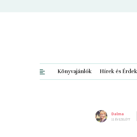
Könyvajánlók
Hírek és Érde
Dalma
11 ÉV EZELŐTT