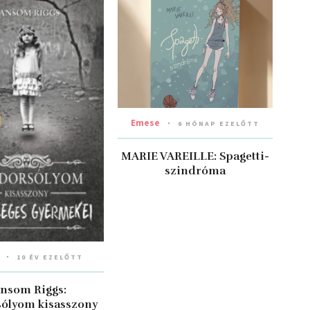
Emese
6 HÓNAP EZELŐTT
MARIE VAREILLE: Spagetti-
szindróma
10 ÉV EZELŐTT
nsom Riggs:
ólyom kisasszony