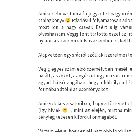
Amikor elolvastam a füljegyzetet nagyon é
szalagkönyv
Ráadásul folyamatosan adott
most jön a nagy csavar. Ezért alig vá
olvashassam. Végig fent tartotta ezzel az 
nyáron a strandon elolvas az ember, rá kell 
Alapvetően egy srácról szól, aki szerelmes 
Végig egyes szám első személyben meséli e
halált, a szexet, az egészet ugyanazon a 
agyad hátsó zugában, hogy uhhh ilyen lé
formában átélni az eseményeket.
Ami érdekes a sztoriban, hogy a történet e
(így hívják
), mint az elején, mintha mi
tényleg teljesen kifordul önmagából.
Vártam végig, hogy ennél nagyobb fordulat 