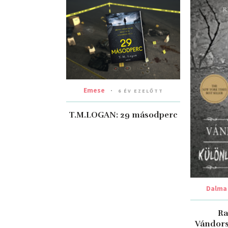
Emese
6 ÉV EZELŐTT
T.M.LOGAN: 29 másodperc
Dalma
Ra
Vándors