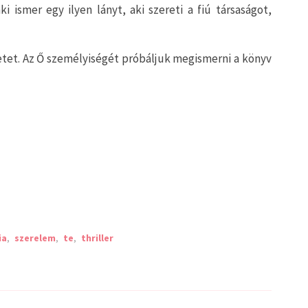
i ismer egy ilyen lányt, aki szereti a fiú társaságot,
énetet. Az Ő személyiségét próbáljuk megismerni a könyv
ia
,
szerelem
,
te
,
thriller