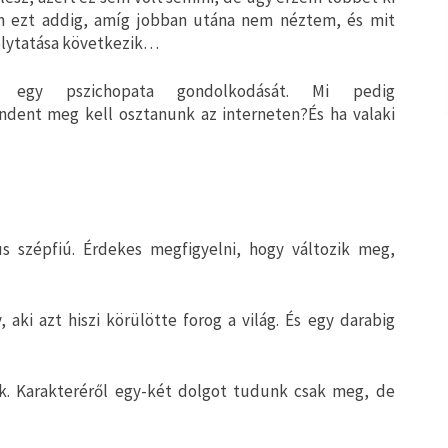
am ezt addig, amíg jobban utána nem néztem, és mit
lytatása következik…
k egy pszichopata gondolkodását. Mi pedig
dent meg kell osztanunk az interneten?És ha valaki
s szépfiú. Érdekes megfigyelni, hogy változik meg,
 aki azt hiszi körülötte forog a világ. És egy darabig
k. Karakteréről egy-két dolgot tudunk csak meg, de