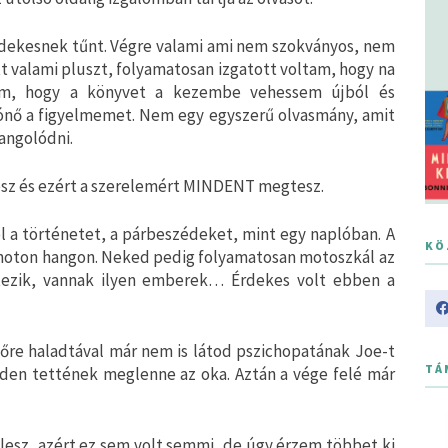
rdekesnek tűnt. Végre valami ami nem szokványos, nem
 valami pluszt, folyamatosan izgatott voltam, hogy na
rtam, hogy a könyvet a kezembe vehessem újból és
írónő a figyelmemet. Nem egy egyszerű olvasmány, amit
hangolódni.
lesz és ezért a szerelemért MINDENT megtesz.
l a történetet, a párbeszédeket, mint egy naplóban. A
KÖ
monoton hangon. Neked pedig folyamatosan motoszkál az
tezik, vannak ilyen emberek… Érdekes volt ebben a
lőre haladtával már nem is látod pszichopatának Joe-t
TÁ
nden tettének meglenne az oka. Aztán a vége felé már
lesz, azért ez sem volt semmi, de úgy érzem többet ki