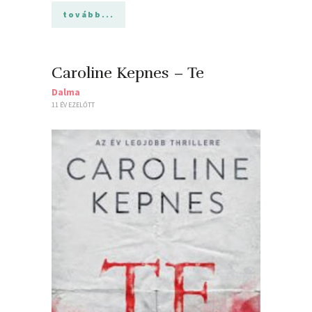
tovább...
Caroline Kepnes – Te
Dalma
11 ÉV EZELŐTT