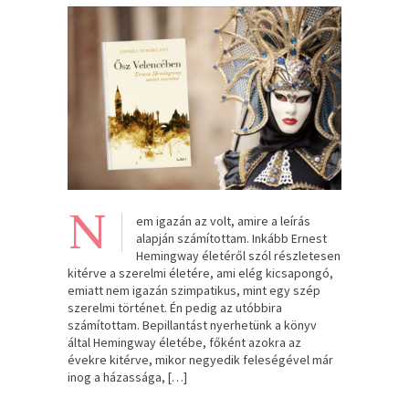
N
em igazán az volt, amire a leírás
alapján számítottam. Inkább Ernest
Hemingway életéről szól részletesen
kitérve a szerelmi életére, ami elég kicsapongó,
emiatt nem igazán szimpatikus, mint egy szép
szerelmi történet. Én pedig az utóbbira
számítottam. Bepillantást nyerhetünk a könyv
által Hemingway életébe, főként azokra az
évekre kitérve, mikor negyedik feleségével már
inog a házassága, […]