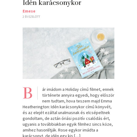
Idén karácsonykor
Emese
2 ÉV EZELŐTT
B
ár imádom a Holiday című filmet, ennek
története annyira egyedi, hogy először
nem tudtam, hova teszem majd Emma
Heatherington: Idén karácsonykor című könyvét,
és az elejét ezáltal unalmasnak és elcsépeltnek
gondoltam, de aztán óriási pozitív csalódás ért,
ugyanis a továbbiakban egyik filmhez sincs köze,
amihez hasonlítják. Rose egykor imádta a
karácsonyt, de idén egy kis […]