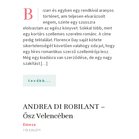
B
izarr és egyben egy rendkívül aranyos
történet, ami teljesen elvarázsolt
engem, szinte egy szusszra
elolvastam az egész könyvet. Sokkal több, mint
egy kortárs szellemes szerelmi románc. A címe
pedig telitalálat. Florence Day saját kötete
sikertelenségét követően valahogy oda jut, hogy
egy híres romantikus szerző szellemírója lesz.
Még egy kiadásra van szerződése, de egy nagy
szakítást […]
tovább...
ANDREA DI ROBILANT –
Ősz Velencében
Emese
7 ÉV EZELŐTT