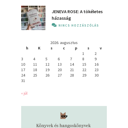
JENEVA ROSE: A ​tökéletes
házasság
NINCS HOZZÁSZÓLÁS
2026. augusztus
h
K
s
c
p
s
v
1
2
3
4
5
6
7
8
9
10
11
12
13
14
15
16
17
18
19
20
21
22
23
24
25
26
27
28
29
30
31
« júl