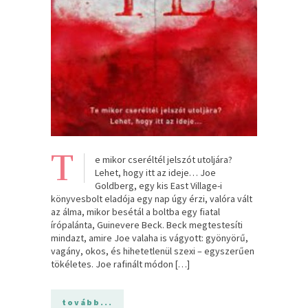
T
e mikor cseréltél jelszót utoljára?
Lehet, hogy itt az ideje… Joe
Goldberg, egy kis East Village-i
könyvesbolt eladója egy nap úgy érzi, valóra vált
az álma, mikor besétál a boltba egy fiatal
írópalánta, Guinevere Beck. Beck megtestesíti
mindazt, amire Joe valaha is vágyott: gyönyörű,
vagány, okos, és hihetetlenül szexi – egyszerűen
tökéletes. Joe rafinált módon […]
tovább...