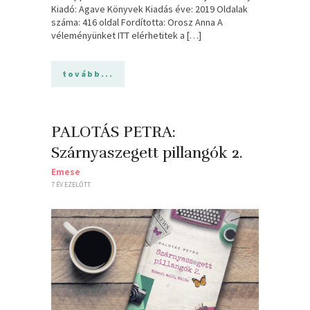
Kiadó: Agave Könyvek Kiadás éve: 2019 Oldalak
száma: 416 oldal Fordította: Orosz Anna A
véleményünket ITT elérhetitek a […]
tovább...
PALOTÁS PETRA:
Szárnyaszegett pillangók 2.
Emese
7 ÉV EZELŐTT