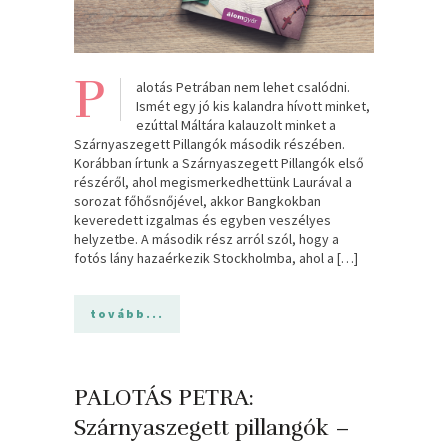
P
alotás Petrában nem lehet csalódni.
Ismét egy jó kis kalandra hívott minket,
ezúttal Máltára kalauzolt minket a
Szárnyaszegett Pillangók második részében.
Korábban írtunk a Szárnyaszegett Pillangók első
részéről, ahol megismerkedhettünk Laurával a
sorozat főhősnőjével, akkor Bangkokban
keveredett izgalmas és egyben veszélyes
helyzetbe. A második rész arról szól, hogy a
fotós lány hazaérkezik Stockholmba, ahol a […]
tovább...
PALOTÁS PETRA:
Szárnyaszegett pillangók –