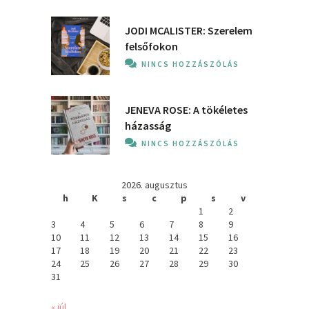
JODI MCALISTER: Szerelem
felsőfokon
NINCS HOZZÁSZÓLÁS
JENEVA ROSE: A ​tökéletes
házasság
NINCS HOZZÁSZÓLÁS
2026. augusztus
h
K
s
c
p
s
v
1
2
3
4
5
6
7
8
9
10
11
12
13
14
15
16
17
18
19
20
21
22
23
24
25
26
27
28
29
30
31
« júl