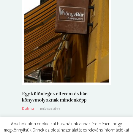
5+1 Kará
Dalma
9
Egy különleges étterem és bár-
könyvmolyoknak mindenképp
Dalma
10 ÉV EZELŐTT
A weboldalon cookie-kat használunk annak érdekében, hogy
megkönnyítsük Önnek az oldal használatát és releváns információkat