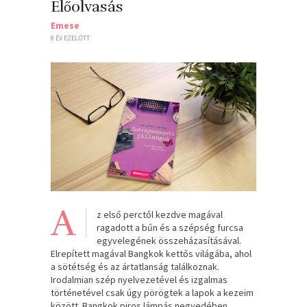
Előolvasás
Emese
8 ÉV EZELŐTT
A
z első perctől kezdve magával
ragadott a bűn és a szépség furcsa
egyvelegének összeházasításával.
Elrepített magával Bangkok kettős világába, ahol
a sötétség és az ártatlanság találkoznak.
Irodalmian szép nyelvezetével és izgalmas
történetével csak úgy pörögtek a lapok a kezeim
között. Bangkok piros lámpás negyedében