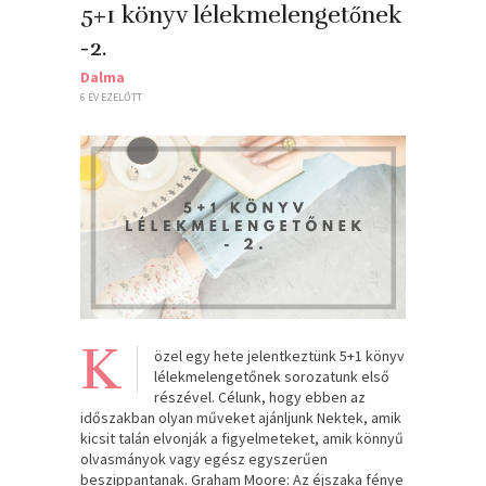
5+1 könyv lélekmelengetőnek
-2.
Dalma
6 ÉV EZELŐTT
K
özel egy hete jelentkeztünk 5+1 könyv
lélekmelengetőnek sorozatunk első
részével. Célunk, hogy ebben az
időszakban olyan műveket ajánljunk Nektek, amik
kicsit talán elvonják a figyelmeteket, amik könnyű
olvasmányok vagy egész egyszerűen
beszippantanak. Graham Moore: Az ​éjszaka fénye