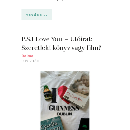
tovább...
P.S.I Love You – Utóirat:
Szeretlek! könyv vagy film?
Dalma
10 ÉV EZELŐTT