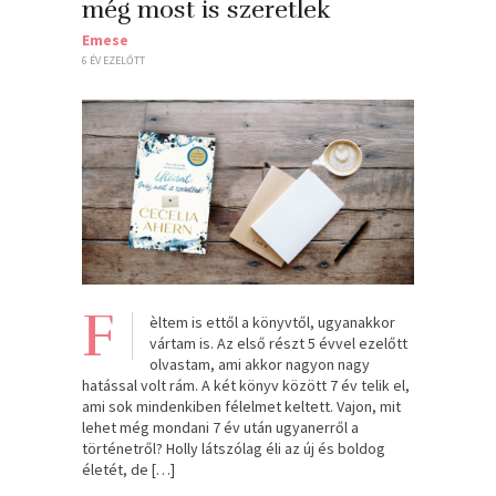
még most is szeretlek
Emese
6 ÉV EZELŐTT
F
èltem is ettől a könyvtől, ugyanakkor
vártam is. Az első részt 5 évvel ezelőtt
olvastam, ami akkor nagyon nagy
hatással volt rám. A két könyv között 7 év telik el,
ami sok mindenkiben félelmet keltett. Vajon, mit
lehet még mondani 7 év után ugyanerről a
történetről? Holly látszólag éli az új és boldog
életét, de […]