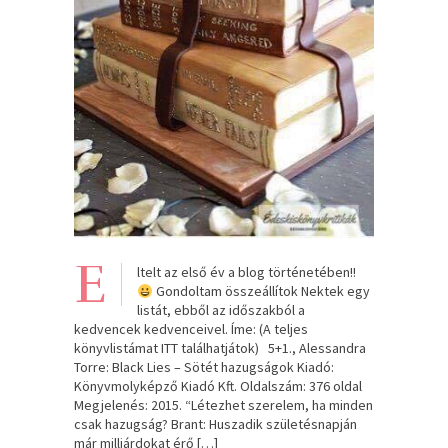
E
ltelt az első év a blog történetében!!
Gondoltam összeállítok Nektek egy
listát, ebből az időszakból a
kedvencek kedvenceivel. Íme: (A teljes
könyvlistámat ITT találhatjátok) 5+1., Alessandra
Torre: Black Lies – Sötét hazugságok Kiadó:
Könyvmolyképző Kiadó Kft. Oldalszám: 376 oldal
Megjelenés: 2015. “Létezhet szerelem, ha minden
csak hazugság? Brant: Huszadik születésnapján
már milliárdokat érő […]