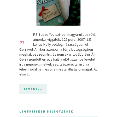
„
P.S. I Love You színes, magyarul beszélő,
amerikai vígjáték, 126 perc, 2007 (12)
Leírás Holly boldog házasságban él
Gerryvel. Amikor azonban a férje betegségben
meghal, összeomlik, és nem akar tovább élni. Ám
Gerry gondolt erre, a halála előtt számos levelet
írt a nejének, melyek segítségével talán úrra
lehet fájdalmán, és újra megtalálhatja önmagát. Az
első […]
tovább...
LEGFRISSEBB BEJEGYZÉSEK