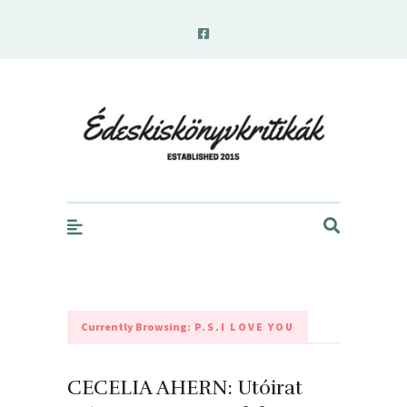
edeskiskonyvkritikak.hu
Currently Browsing:
P.S.I LOVE YOU
CECELIA AHERN: Utóirat