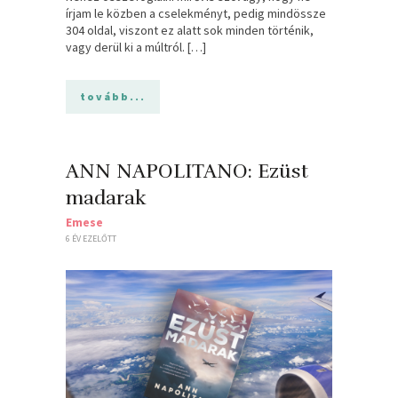
írjam le közben a cselekményt, pedig mindössze
304 oldal, viszont ez alatt sok minden történik,
vagy derül ki a múltról. […]
tovább...
ANN NAPOLITANO: Ezüst
madarak
Emese
6 ÉV EZELŐTT