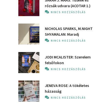
SARAH J. MAAS: Tüskék és
rózsák udvara (ACOTAR 1.)
NINCS HOZZÁSZÓLÁS
NICHOLAS SPARKS, M.NIGHT
SHYAMALAN: Maradj
NINCS HOZZÁSZÓLÁS
JODI MCALISTER: Szerelem
felsőfokon
NINCS HOZZÁSZÓLÁS
JENEVA ROSE: A ​tökéletes
házasság
NINCS HOZZÁSZÓLÁS