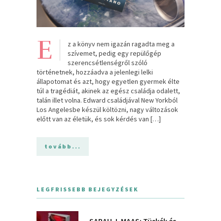
E
z a könyv nem igazán ragadta meg a
szívemet, pedig egy repülőgép
szerencsétlenségről szóló
történetnek, hozzáadva a jelenlegi lelki
állapotomat és azt, hogy egyetlen gyermek élte
túl a tragédiát, akinek az egész családja odalett,
talán illet volna. Edward családjával New Yorkból
Los Angelesbe készül költözni, nagy változások
előtt van az életük, és sok kérdés van […]
tovább...
LEGFRISSEBB BEJEGYZÉSEK