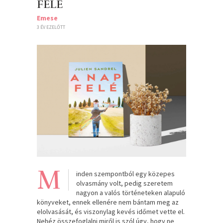
FELÉ
Emese
3 ÉV EZELŐTT
M
inden szempontból egy közepes
olvasmány volt, pedig szeretem
nagyon a valós történeteken alapuló
könyveket, ennek ellenére nem bántam meg az
elolvasását, és viszonylag kevés időmet vette el.
Nehéz összefoglalni miről is szól úgy, hogy ne