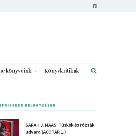
c könyveink
Könyvkritikák
GFRISSEBB BEJEGYZÉSEK
SARAH J. MAAS: Tüskék és rózsák
udvara (ACOTAR 1.)