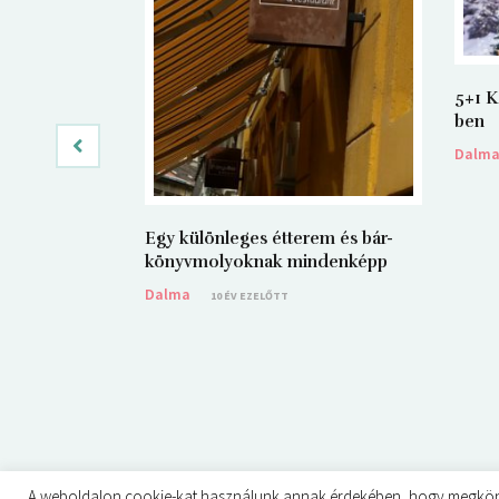
5+1 K
ben
Dalm
Egy különleges étterem és bár-
könyvmolyoknak mindenképp
Dalma
10 ÉV EZELŐTT
A weboldalon cookie-kat használunk annak érdekében, hogy megkönnyít