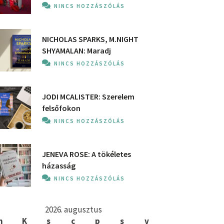
NINCS HOZZÁSZÓLÁS
NICHOLAS SPARKS, M.NIGHT
SHYAMALAN: Maradj
NINCS HOZZÁSZÓLÁS
JODI MCALISTER: Szerelem
felsőfokon
NINCS HOZZÁSZÓLÁS
JENEVA ROSE: A ​tökéletes
házasság
NINCS HOZZÁSZÓLÁS
2026. augusztus
h
K
s
c
p
s
v