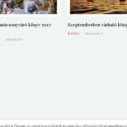
arácsonyváró könyv 2017-
Szeptemberben várható kön
Dalma
9 ÉV EZELŐTT
a
9 ÉV EZELŐTT
sük Önnek az oldal használatát és releváns információkat jeleníthessünk