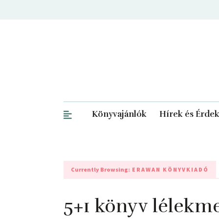
Könyvajánlók
Hírek és Érde
Currently Browsing:
ERAWAN KÖNYVKIADÓ
5+1 könyv lélekm