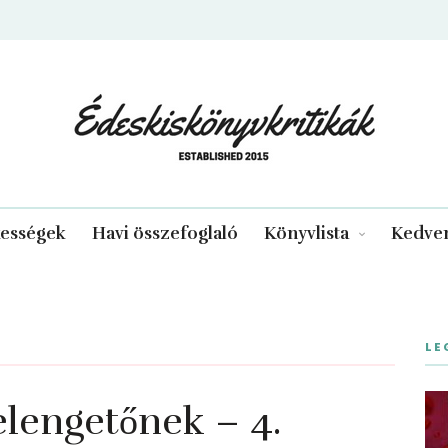
edeskiskonyvkritikak.hu
kességek
Havi összefoglaló
Könyvlista
Kedven
LE
elengetőnek – 4.