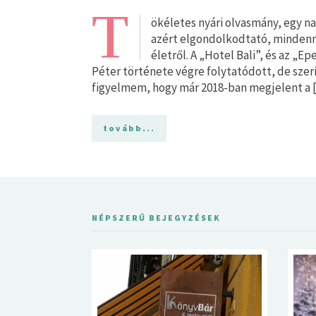
T
ökéletes nyári olvasmány, egy na
azért elgondolkodtató, mindenn
életről. A „Hotel Bali”, és az „
Péter története végre folytatódott, de szer
figyelmem, hogy már 2018-ban megjelent a 
tovább...
NÉPSZERŰ BEJEGYZÉSEK