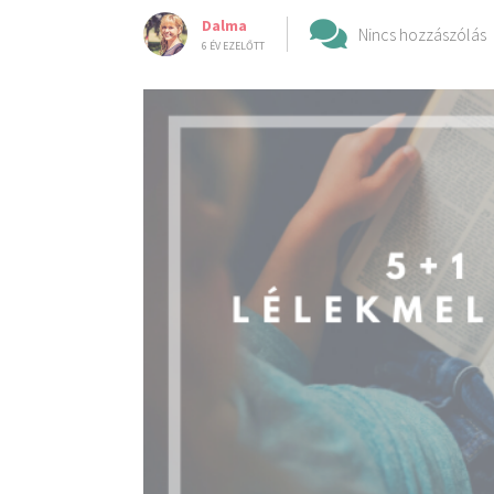
Dalma
Nincs hozzászólás
6 ÉV EZELŐTT