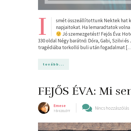
I
smét összeállítottunk Nektek hat 
napjaitokat. Ha lemaradtatok volna e
Jó szemezgetést! Fejős Éva: Hotel
330 oldal Négy barátnő: Dóra, Gabi, Szilvi 
tragédiába torkolló buli után fogadalmat [
tovább...
FEJŐS ÉVA: Mi se
Emese
Nincs hozzászólás
7 ÉV EZELŐTT