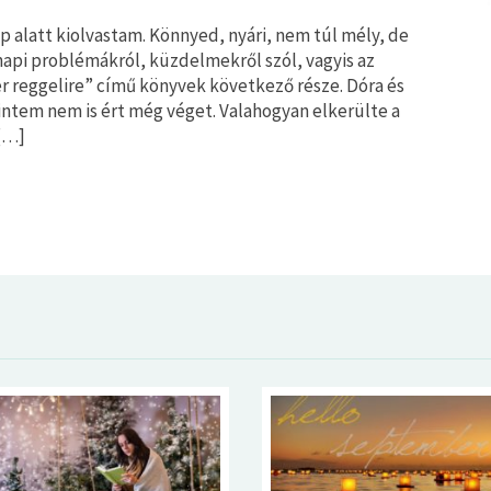
p alatt kiolvastam. Könnyed, nyári, nem túl mély, de
api problémákról, küzdelmekről szól, vagyis az
Eper reggelire” című könyvek következő része. Dóra és
intem nem is ért még véget. Valahogyan elkerülte a
[…]