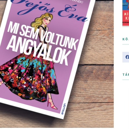
KÖ
TÁ