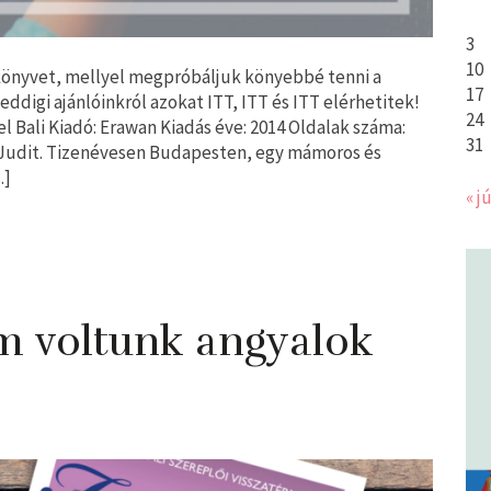
3
10
könyvet, mellyel megpróbáljuk könyebbé tenni a
17
ddigi ajánlóinkról azokat ITT, ITT és ITT elérhetitek!
24
 ​Bali Kiadó: Erawan Kiadás éve: 2014 Oldalak száma:
31
és Judit. Tizenévesen Budapesten, egy mámoros és
…]
« jú
m voltunk angyalok