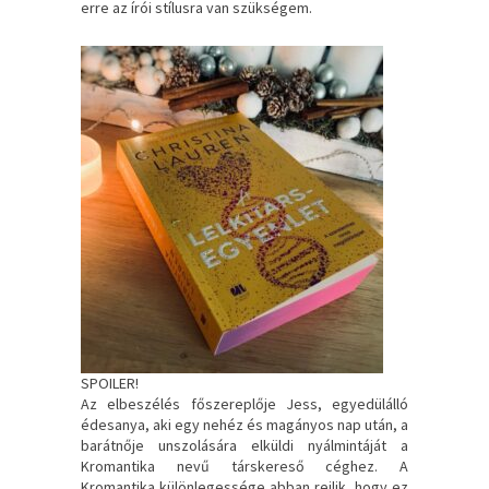
erre az írói stílusra van szükségem.
SPOILER!
Az elbeszélés főszereplője Jess, egyedülálló
édesanya, aki egy nehéz és magányos nap után, a
barátnője unszolására elküldi nyálmintáját a
Kromantika nevű társkereső céghez. A
Kromantika különlegessége abban rejlik, hogy ez