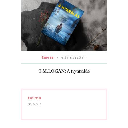
Emese
4 ÉV EZELŐTT
T.M.LOGAN: A nyaralás
Dalma
2022-12-14