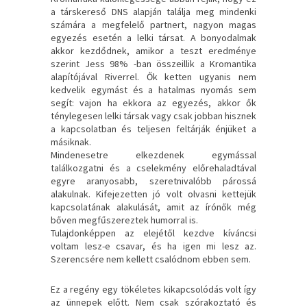
a társkereső DNS alapján találja meg mindenki
számára a megfelelő partnert, nagyon magas
egyezés esetén a lelki társat. A bonyodalmak
akkor kezdődnek, amikor a teszt eredménye
szerint Jess 98% -ban összeillik a Kromantika
alapítójával Riverrel. Ők ketten ugyanis nem
kedvelik egymást és a hatalmas nyomás sem
segít: vajon ha ekkora az egyezés, akkor ők
ténylegesen lelki társak vagy csak jobban hisznek
a kapcsolatban és teljesen feltárják énjüket a
másiknak.
Mindenesetre elkezdenek egymással
találkozgatni és a cselekmény előrehaladtával
egyre aranyosabb, szeretnivalóbb párossá
alakulnak. Kifejezetten jó volt olvasni kettejük
kapcsolatának alakulását, amit az írónők még
bőven megfűszereztek humorral is.
Tulajdonképpen az elejétől kezdve kíváncsi
voltam lesz-e csavar, és ha igen mi lesz az.
Szerencsére nem kellett csalódnom ebben sem.
Ez a regény egy tökéletes kikapcsolódás volt így
az ünnepek előtt. Nem csak szórakoztató és