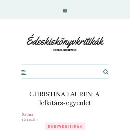
edeskiskonyvkritikak.hu
CHRISTINA LAUREN: A ​
lelkitárs-egyenlet
Dalma
4 ÉV EZELŐTT
KÖNYVKRITIKÁK