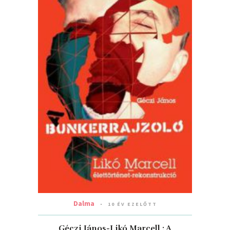
Dalma
10 ÉV EZELŐTT
Géczi János-Likó Marcell : A