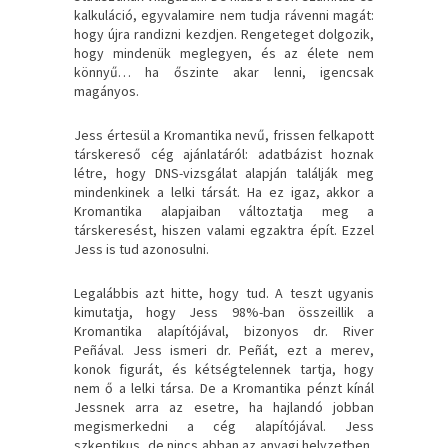
kalkuláció, egyvalamire nem tudja rávenni magát:
hogy újra randizni kezdjen. Rengeteget dolgozik,
hogy mindenük meglegyen, és az élete nem
könnyű… ha őszinte akar lenni, igencsak
magányos.
Jess értesül a Kromantika nevű, frissen felkapott
társkereső cég ajánlatáról: adatbázist hoznak
létre, hogy DNS-vizsgálat alapján találják meg
mindenkinek a lelki társát. Ha ez igaz, akkor a
Kromantika alapjaiban változtatja meg a
társkeresést, hiszen valami egzaktra épít. Ezzel
Jess is tud azonosulni.
Legalábbis azt hitte, hogy tud. A teszt ugyanis
kimutatja, hogy Jess 98%-ban összeillik a
Kromantika alapítójával, bizonyos dr. River
Peñával. Jess ismeri dr. Peñát, ezt a merev,
konok figurát, és kétségtelennek tartja, hogy
nem ő a lelki társa. De a Kromantika pénzt kínál
Jessnek arra az esetre, ha hajlandó jobban
megismerkedni a cég alapítójával. Jess
szkeptikus, de nincs abban az anyagi helyzetben,