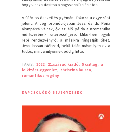
hogy visszautasítsa a nagyvonalú ajánlatot.
A 98%-os összeillés gyémánt fokozatú egyezést
jelent. A cég promóciójában Jess és dr. Peña
álompárrá válnak, ők az élő példa a Kromantika
módszerének sikerességére. Miközben egyik
repi rendezvényről a másikra rángatják őket,
Jess lassan ráébred, belül talán másmilyen ez a
tudós, mint amilyennek eddig hitte.
TAGS:
2022
,
21.század kiadó
,
5 csillag
,
a
lelkitárs-egyenlet
,
christina lauren
,
romantikus regény
KAPCSOLÓDÓ BEJEGYZÉSEK