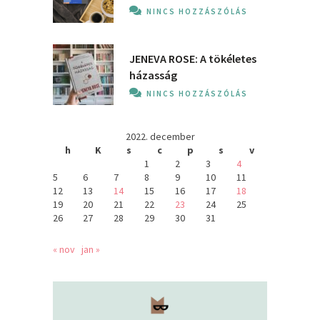
NINCS HOZZÁSZÓLÁS
JENEVA ROSE: A ​tökéletes
házasság
NINCS HOZZÁSZÓLÁS
2022. december
h
K
s
c
p
s
v
1
2
3
4
5
6
7
8
9
10
11
12
13
14
15
16
17
18
19
20
21
22
23
24
25
26
27
28
29
30
31
« nov
jan »