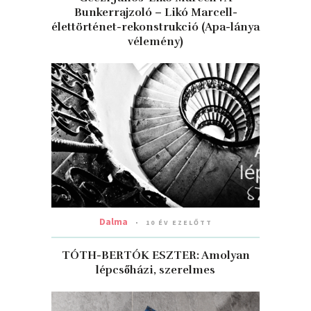
Bunkerrajzoló – Likó Marcell-
élettörténet-rekonstrukció (Apa-lánya
vélemény)
Dalma
10 ÉV EZELŐTT
TÓTH-BERTÓK ESZTER: Amolyan
lépcsőházi, szerelmes