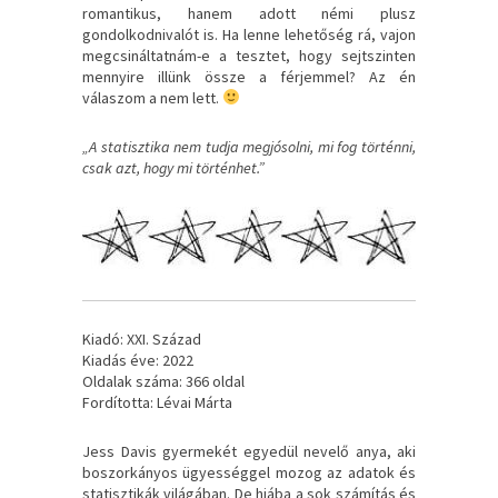
romantikus, hanem adott némi plusz
gondolkodnivalót is. Ha lenne lehetőség rá, vajon
megcsináltatnám-e a tesztet, hogy sejtszinten
mennyire illünk össze a férjemmel? Az én
válaszom a nem lett.
„A statisztika nem tudja megjósolni, mi fog történni,
csak azt, hogy mi történhet.”
Kiadó: XXI. Század
Kiadás éve: 2022
Oldalak száma: 366 oldal
Fordította: Lévai Márta
Jess ​Davis gyermekét egyedül nevelő anya, aki
boszorkányos ügyességgel mozog az adatok és
statisztikák világában. De hiába a sok számítás és