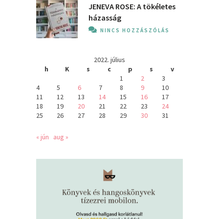
JENEVA ROSE: A ​tökéletes
házasság
NINCS HOZZÁSZÓLÁS
2022. július
h
K
s
c
p
s
v
1
2
3
4
5
6
7
8
9
10
11
12
13
14
15
16
17
18
19
20
21
22
23
24
25
26
27
28
29
30
31
« jún
aug »