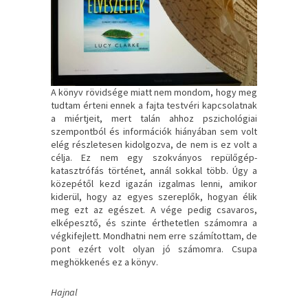
A könyv rövidsége miatt nem mondom, hogy meg
tudtam érteni ennek a fajta testvéri kapcsolatnak
a miértjeit, mert talán ahhoz pszichológiai
szempontból és információk hiányában sem volt
elég részletesen kidolgozva, de nem is ez volt a
célja. Ez nem egy szokványos repülőgép-
katasztrófás történet, annál sokkal több. Úgy a
közepétől kezd igazán izgalmas lenni, amikor
kiderül, hogy az egyes szereplők, hogyan élik
meg ezt az egészet. A vége pedig csavaros,
elképesztő, és szinte érthetetlen számomra a
végkifejlett. Mondhatni nem erre számítottam, de
pont ezért volt olyan jó számomra. Csupa
meghökkenés ez a könyv.
Hajnal