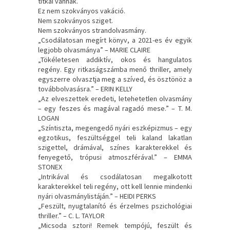
titkai vannak.
Ez nem szokványos vakáció.
Nem szokványos sziget.
Nem szokványos strandolvasmány.
„Csodálatosan megírt könyv, a 2021-es év egyik
legjobb olvasmánya” – MARIE CLAIRE
„Tökéletesen addiktív, okos és hangulatos
regény. Egy ritkaságszámba menő thriller, amely
egyszerre olvasztja meg a szíved, és ösztönöz a
továbbolvasásra.” – ERIN KELLY
„Az elveszettek eredeti, letehetetlen olvasmány
– egy feszes és magával ragadó mese.” – T. M.
LOGAN
„Színtiszta, megengedő nyári eszképizmus – egy
egzotikus, feszültséggel teli kaland lakatlan
szigettel, drámával, színes karakterekkel és
fenyegető, trópusi atmoszférával.” – EMMA
STONEX
„Intrikával és csodálatosan megalkotott
karakterekkel teli regény, ott kell lennie mindenki
nyári olvasmánylistáján.” – HEIDI PERKS
„Feszült, nyugtalanító és érzelmes pszichológiai
thriller.” – C. L. TAYLOR
„Micsoda sztori! Remek tempójú, feszült és