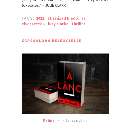
tökéletes.” – JULIE CLARK
TAGS:
2022
,
21.század kiadó
,
az
elveszettek
,
lucy clarke
,
thriller
KAPCSOLÓDÓ BEJEGYZÉSEK
Dalma
7 ÉV EZELŐTT