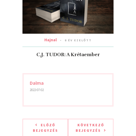
Hajnal
8 ÉV EZELŐTT
C.J. TUDOR: A Krétaember
Dalma
2022-07-02
ELŐZŐ
KÖVETKEZŐ
BEJEGYZÉS
BEJEGYZÉS