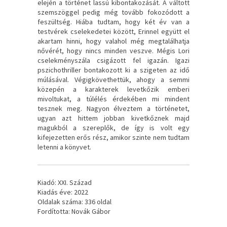
elején a történet lassú kibontakozását. A váltott
szemszöggel pedig még tovább fokozódott a
feszültség. Hiába tudtam, hogy két év van a
testvérek cselekedetei között, Erinnel együtt el
akartam hinni, hogy valahol még megtalálhatja
nővérét, hogy nincs minden veszve. Mégis Lori
cselekményszála csigázott fel igazán. Igazi
pszichothriller bontakozott ki a szigeten az idő
múlásával. Végigkövethettük, ahogy a semmi
közepén a karakterek levetkőzik emberi
mivoltukat, a túlélés érdekében mi mindent
tesznek meg. Nagyon élveztem a történetet,
ugyan azt hittem jobban kivetkőznek majd
magukból a szereplők, de így is volt egy
kifejezetten erős rész, amikor szinte nem tudtam
letenni a könyvet.
Kiadó: XXI. Század
Kiadás éve: 2022
Oldalak száma: 336 oldal
Fordította: Novák Gábor