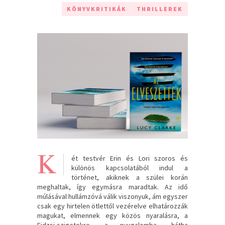
KÖNYVKRITIKÁK
THRILLEREK
K
ét testvér Erin és Lori szoros és
különös kapcsolatából indul a
történet, akiknek a szülei korán
meghaltak, így egymásra maradtak. Az idő
múlásával hullámzóvá válik viszonyuk, ám egyszer
csak egy hirtelen ötlettől vezérelve elhatározzák
magukat, elmennek egy közös nyaralásra, a
Fidzsi-szigetekre, a nyugalomba, hátha