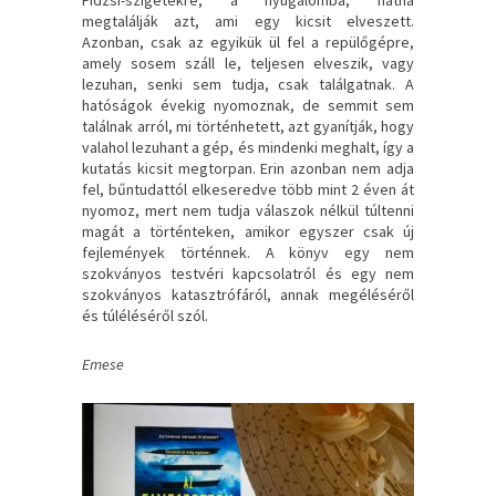
megtalálják azt, ami egy kicsit elveszett.
Azonban, csak az egyikük ül fel a repülőgépre,
amely sosem száll le, teljesen elveszik, vagy
lezuhan, senki sem tudja, csak találgatnak. A
hatóságok évekig nyomoznak, de semmit sem
találnak arról, mi történhetett, azt gyanítják, hogy
valahol lezuhant a gép, és mindenki meghalt, így a
kutatás kicsit megtorpan. Erin azonban nem adja
fel, bűntudattól elkeseredve több mint 2 éven át
nyomoz, mert nem tudja válaszok nélkül túltenni
magát a történteken, amikor egyszer csak új
fejlemények történnek. A könyv egy nem
szokványos testvéri kapcsolatról és egy nem
szokványos katasztrófáról, annak megéléséről
és túléléséről szól.
Emese