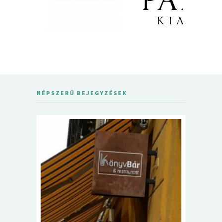
NÉPSZERŰ BEJEGYZÉSEK
5+1 Kará