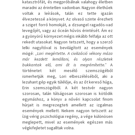
katasztrófát, és megpróbálnak valahogy életben
maradni az érintetlen vadonban. Nagyon élethűek
voltak a leírások, talán ez tette igazán
élvezetessé a könyvet. Az olvasó szinte érezheti
a sziget forró homokját, a dzsungel ragadós-vad
levegőjét, vagy az óceán hűvös érintését. Ám ez
a gyönyörű környezet mégis inkább felfalja az ott
rekedt utasokat. Nagyon tetszett, hogy a szerző
lelki nagyítóval is bevilágított az események
mögé:
„Lori megértette. A civilizáció vékony máza
már kezdett lemállani, és olyan részletek
bukkantak elő, ami őt is megrémítette.”
A
történetet két mesélő szemszögéből
ismerhetjük meg, Lori elbeszéléséből, aki a
lezuhant gép egyik túlélője, és az őt kereső húga,
Erin szemszögéből. A két testvér nagyon
szorosan, talán túlságosan szorosan is kötődik
egymáshoz, a könyv a nővéri kapcsolat finom
húrjait is megrezegteti amellett az izgalmas
események mellett. Nekem nagyon tetszett az
ízig-vérig pszichológiai regény, a vége különösen
meglepett, mivel az események egészen más
végkifejletet sugalltak volna.