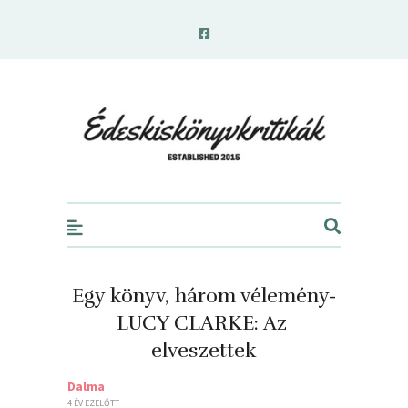
edeskiskonyvkritikak.hu
Egy könyv, három vélemény-
LUCY CLARKE: Az ​
elveszettek
Dalma
4 ÉV EZELŐTT