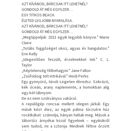
AZT ​KÍVÁNOD, BÁRCSAK ITT LEHETNÉL?
GONDOLD ÁT MÉG EGYSZER…
EGY TITKOS BEACH.
ÉLETED LEGJOBB NYARALÁSA.
AZT KÍVÁNOD, BÁRCSAK ITT LEHETNÉL?
GONDOLD ÁT MÉG EGYSZER…
„Megtippeljük: 2021 egyik legjobb könyve.” Marie
Claire
„Totális függőséget okoz, agyas és hangulatos.”
Erin Kelly
„Idegesítően feszült, érzelmekkel teli.” C. L.
Taylor
„Képtelenség félbehagyni.” Jane Fallon
„Zsúfolásig telt intrikával.” Heidi Perks
Egy gyönyörű, távoli szigeten ébredsz. Szikrázó,
kék óceán, arany naplemente, a homokban alig
egy-két lábnyom.
De ez nem szokványos vakáció.
A repülőgép roncsai mellett idegen járkál. Egy
másik kést élez, az egyik pálma törzsére húz
rovátkákat: számolja, hányan haltak meg. Mások a
tábortűz árnyékai közül figyelnek – egyikükről
sem tudod, mi a sztorija. Mindnek féltve őrzött