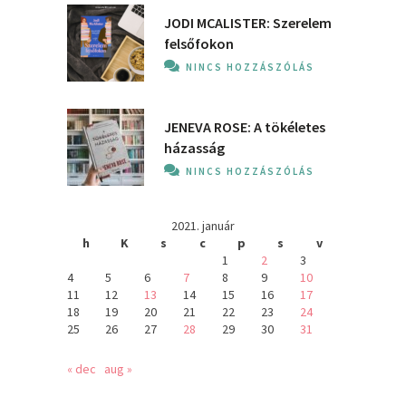
JODI MCALISTER: Szerelem
felsőfokon
NINCS HOZZÁSZÓLÁS
JENEVA ROSE: A ​tökéletes
házasság
NINCS HOZZÁSZÓLÁS
2021. január
h
K
s
c
p
s
v
1
2
3
4
5
6
7
8
9
10
11
12
13
14
15
16
17
18
19
20
21
22
23
24
25
26
27
28
29
30
31
« dec
aug »