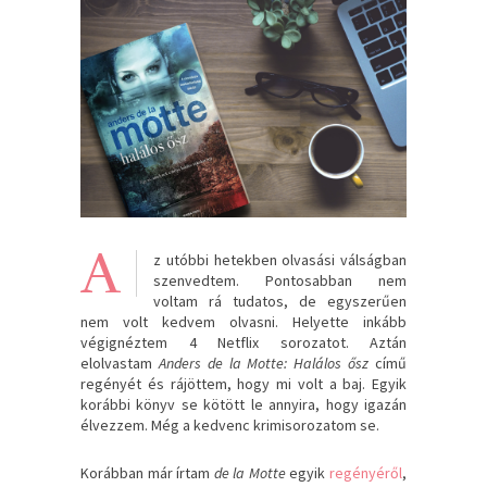
A
z utóbbi hetekben olvasási válságban
szenvedtem. Pontosabban nem
voltam rá tudatos, de egyszerűen
nem volt kedvem olvasni. Helyette inkább
végignéztem 4 Netflix sorozatot. Aztán
elolvastam
Anders de la Motte: Halálos ősz
című
regényét és rájöttem, hogy mi volt a baj. Egyik
korábbi könyv se kötött le annyira, hogy igazán
élvezzem. Még a kedvenc krimisorozatom se.
Korábban már írtam
de la Motte
egyik
regényéről
,