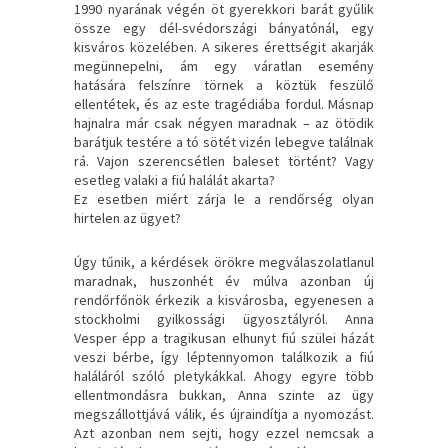
1990 ​nyarának végén öt gyerekkori barát gyűlik
össze egy dél-svédországi bányatónál, egy
kisváros közelében. A sikeres érettségit akarják
megünnepelni, ám egy váratlan esemény
hatására felszínre törnek a köztük feszülő
ellentétek, és az este tragédiába fordul. Másnap
hajnalra már csak négyen maradnak – az ötödik
barátjuk testére a tó sötét vizén lebegve találnak
rá. Vajon szerencsétlen baleset történt? Vagy
esetleg valaki a fiú halálát akarta?
Ez esetben miért zárja le a rendőrség olyan
hirtelen az ügyet?
Úgy tűnik, a kérdések örökre megválaszolatlanul
maradnak, huszonhét év múlva azonban új
rendőrfőnök érkezik a kisvárosba, egyenesen a
stockholmi gyilkossági ügyosztályról. Anna
Vesper épp a tragikusan elhunyt fiú szülei házát
veszi bérbe, így léptennyomon találkozik a fiú
haláláról szóló pletykákkal. Ahogy egyre több
ellentmondásra bukkan, Anna szinte az ügy
megszállottjává válik, és újraindítja a nyomozást.
Azt azonban nem sejti, hogy ezzel nemcsak a