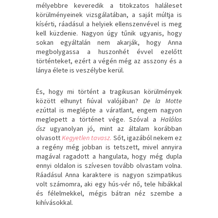
mélyebbre keveredik a titokzatos haláleset
körülményeinek vizsgálatában, a saját múltja is
kísérti, ráadásul a helyiek ellenszenvével is meg
kell küzdenie. Nagyon úgy tűnik ugyanis, hogy
sokan egyáltalán nem akarják, hogy Anna
megbolygassa a huszonhét évvel ezelőtt
történteket, ezért a végén még az asszony és a
lánya élete is veszélybe kerül.
És, hogy mi történt a tragikusan körülmények
között elhunyt fiúval valójában?
De la Motte
e
zúttal is meglépte a váratlant, engem nagyon
meglepett a történet vége. Szóval a
Halálos
ősz
ugyanolyan jó, mint az általam korábban
olvasott
Kegyetlen tavasz.
Sőt, igazából nekem ez
a regény még jobban is tetszett, mivel annyira
magával ragadott a hangulata, hogy még dupla
ennyi oldalon is szívesen tovább olvastam volna.
Ráadásul Anna karaktere is nagyon szimpatikus
volt számomra, aki egy hús-vér nő, tele hibákkal
és félelmekkel, mégis bátran néz szembe a
kihívásokkal.