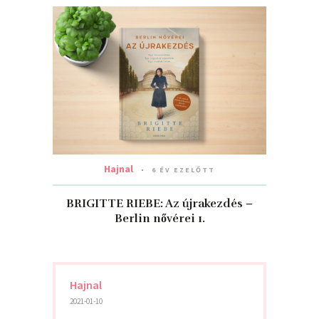
Hajnal
6 ÉV EZELŐTT
BRIGITTE RIEBE: Az újrakezdés –
Berlin nővérei 1.
Hajnal
2021-01-10