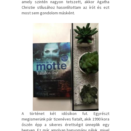
amely szintén nagyon tetszett, akkor Agatha
Christie stílusához hasonlítottam az írót és ezt
most sem gondolom másként.
A történet két idősíkon fut. Egyrészt
megismerünk pár tizenéves fiatalt, akik 1990 kora
őszén épp a sikeres érettségit ünneplik egy
hegyen. Ez már amolyan hagyomány náluk, mivel