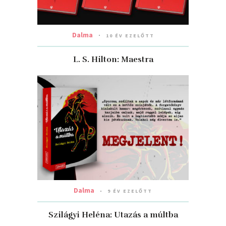
Dalma
10 ÉV EZELŐTT
L. S. Hilton: Maestra
Dalma
9 ÉV EZELŐTT
Szilágyi Heléna: Utazás ​a múltba