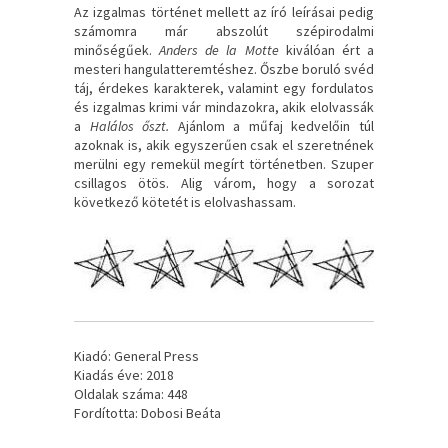
Az izgalmas történet mellett az író leírásai pedig
számomra már abszolút szépirodalmi
minőségűek.
Anders de la Motte
kiválóan ért a
mesteri hangulatteremtéshez. Őszbe boruló svéd
táj, érdekes karakterek, valamint egy fordulatos
és izgalmas krimi vár mindazokra, akik elolvassák
a
Halálos őszt.
Ajánlom a műfaj kedvelőin túl
azoknak is, akik egyszerűen csak el szeretnének
merülni egy remekül megírt történetben. Szuper
csillagos ötös. Alig várom, hogy a sorozat
következő kötetét is elolvashassam.
Kiadó: General Press
Kiadás éve: 2018
Oldalak száma: 448
Fordította: Dobosi Beáta