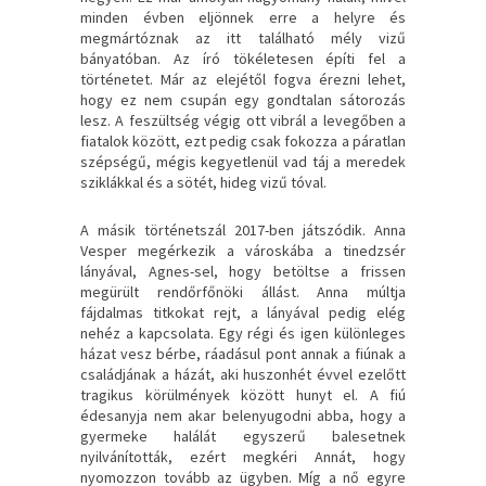
minden évben eljönnek erre a helyre és
megmártóznak az itt található mély vizű
bányatóban. Az író tökéletesen építi fel a
történetet. Már az elejétől fogva érezni lehet,
hogy ez nem csupán egy gondtalan sátorozás
lesz. A feszültség végig ott vibrál a levegőben a
fiatalok között, ezt pedig csak fokozza a páratlan
szépségű, mégis kegyetlenül vad táj a meredek
sziklákkal és a sötét, hideg vizű tóval.
A másik történetszál 2017-ben játszódik. Anna
Vesper megérkezik a városkába a tinedzsér
lányával, Agnes-sel, hogy betöltse a frissen
megürült rendőrfőnöki állást. Anna múltja
fájdalmas titkokat rejt, a lányával pedig elég
nehéz a kapcsolata. Egy régi és igen különleges
házat vesz bérbe, ráadásul pont annak a fiúnak a
családjának a házát, aki huszonhét évvel ezelőtt
tragikus körülmények között hunyt el. A fiú
édesanyja nem akar belenyugodni abba, hogy a
gyermeke halálát egyszerű balesetnek
nyilvánították, ezért megkéri Annát, hogy
nyomozzon tovább az ügyben. Míg a nő egyre