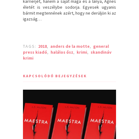
karrierjét, hanem a saját maga és a lánya, Agnes
életét is veszélybe sodorja. Egyesek ugyanis
bármit megtennének azért, hogy ne derüljön ki az
igazság…
TAGS:
2018
,
anders de la motte
,
general
press kiadó
,
halálos ősz
,
krimi
,
skandináv
krimi
KAPCSOLÓDÓ BEJEGYZÉSEK