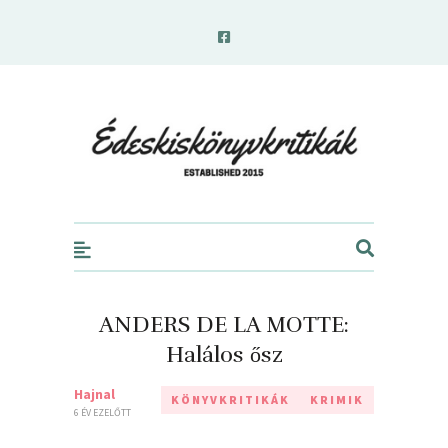
edeskiskonyvkritikak.hu
ANDERS DE LA MOTTE:
Halálos ősz
Hajnal
KÖNYVKRITIKÁK
KRIMIK
6 ÉV EZELŐTT