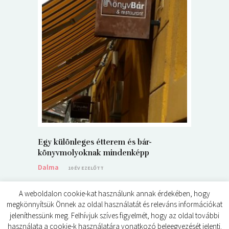
5+1 Kará
Dalma
9
Egy különleges étterem és bár-
könyvmolyoknak mindenképp
Dalma
10 ÉV EZELŐTT
A weboldalon cookie-kat használunk annak érdekében, hogy
megkönnyítsük Önnek az oldal használatát és releváns információkat
jeleníthessünk meg. Felhívjuk szíves figyelmét, hogy az oldal további
használata a cookie-k használatára vonatkozó beleegyezését jelenti.