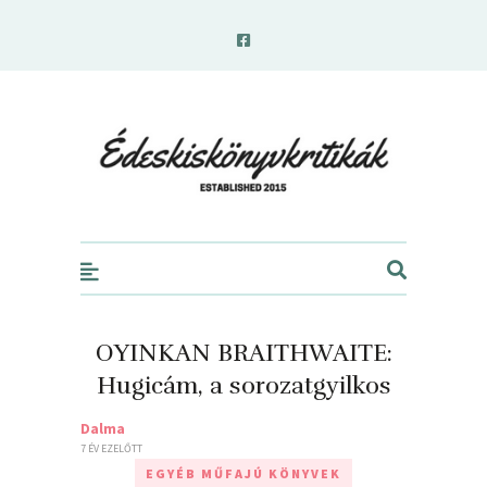
edeskiskonyvkritikak.hu
OYINKAN BRAITHWAITE:
Hugicám, ​a sorozatgyilkos
Dalma
7 ÉV EZELŐTT
EGYÉB MŰFAJÚ KÖNYVEK