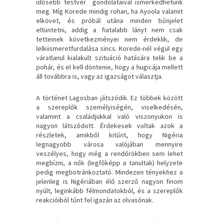
idősebb testvér gondolataival ismerkedhetünk
meg. Míg Korede mindig rohan, ha Ayoola valamit
elkövet, és próbál utána minden bűnjelet
eltüntetni, addig a fiatalabb lányt nem csak
tetteinek következményei nem érdeklik, de
lelkiismeretfurdalása sincs. Korede-nél végül egy
váratlanul kialakult szituáció hatására telik be a
pohár, és el kell döntenie, hogy a hugicája mellett
áll továbbra is, vagy az igazságot választja.
A történet Lagosban játszódik. Ez többek között
a szereplők személyiségén, viselkedésén,
valamint a családjukkal való viszonyukon is
nagyon látszódott. Érdekesek voltak azok a
részletek, amikből kitűnt, hogy Nigéria
legnagyobb városa valójában mennyire
veszélyes, hogy még a rendőrökben sem lehet
megbízni, a nők (legfőképp a tanultak) helyzete
pedig megbotránkoztató. Mindezen tényekhez a
jelenleg is Nigériában élő szerző nagyon finom
nyúlt, leginkább félmondatokból, és a szereplők
reakcióiból tűnt fel igazán az olvasónak.