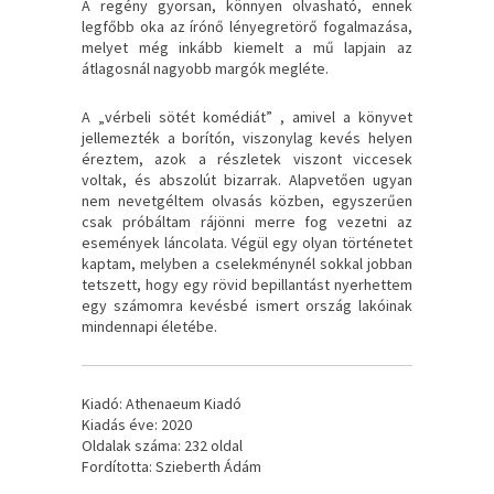
A regény gyorsan, könnyen olvasható, ennek
legfőbb oka az írónő lényegretörő fogalmazása,
melyet még inkább kiemelt a mű lapjain az
átlagosnál nagyobb margók megléte.
A „vérbeli sötét komédiát” , amivel a könyvet
jellemezték a borítón, viszonylag kevés helyen
éreztem, azok a részletek viszont viccesek
voltak, és abszolút bizarrak. Alapvetően ugyan
nem nevetgéltem olvasás közben, egyszerűen
csak próbáltam rájönni merre fog vezetni az
események láncolata. Végül egy olyan történetet
kaptam, melyben a cselekménynél sokkal jobban
tetszett, hogy egy rövid bepillantást nyerhettem
egy számomra kevésbé ismert ország lakóinak
mindennapi életébe.
Kiadó: Athenaeum Kiadó
Kiadás éve: 2020
Oldalak száma: 232 oldal
Fordította: Szieberth Ádám