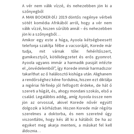
A vér nem válik vízzé, és nehezebben jön ki a
szőnyegből
A MAN BOOKER-DÍJ 2019 döntős regénye vérbeli
sötét komédia Afrikából arról, hogy a vér nem
válik vízzé, hiszen sűrűbb annál – és nehezebben
jön ki a szőnyegből…
Amikor egy este a húga, Ayoola kétségbeesett
telefonja szakítja félbe a vacsoráját, Korede már
tudja, mit várnak tőle: fehérítőszert,
gumikesztyűt, kötélidegzetet és erős gyomrot.
Ayoola ugyanis immár a harmadik pasiját intézte
el „önvédelemből”, így Korede immár harmadszor
takaríthat az ő halálosztó kishúga után. Alighanem
a rendőrséghez kéne fordulnia, hiszen ezt diktálja
a nigériai férfinép jól felfogott érdeke, de hát ő
szereti a húgát, és, ahogy mondani szokás, első a
család. Legalábbis addig, amíg Ayoola össze nem
jön az orvossal, akivel Korede nővér együtt
dolgozik a kórházban. Hiszen Korede már régóta
szerelmes a doktorba, és nem szeretné úgy
viszontlátni, hogy kés áll ki a hátából. De ha az
egyiket meg akarja menteni, a másikat fel kell
áldoznia…