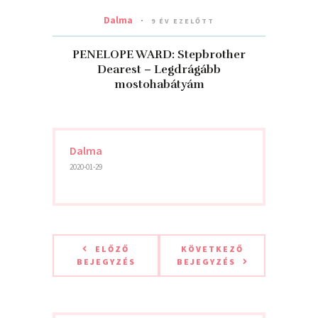
Dalma
9 ÉV EZELŐTT
PENELOPE WARD: Stepbrother
Dearest – Legdrágább
mostohabátyám
Dalma
2020-01-29
ELŐZŐ
KÖVETKEZŐ
BEJEGYZÉS
BEJEGYZÉS