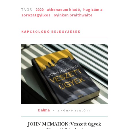
TAGS:
2020
,
athenaeum kiadó
,
hugicám a
sorozatgyilkos
,
oyinkan braithwaite
KAPCSOLÓDÓ BEJEGYZÉSEK
Dalma
2 HÓNAP EZELŐTT
JOHN MCMAHON: Veszett ​ügyek