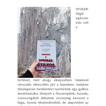
SPOILER!
Végül
egészen
más volt
a
történet, mint ahogy elképzeltem. Valamivel
véresebb elbeszélés járt a fejemben, melyben
ténylegesen betekintést nyerhetünk egy gyilkos
ámokfutásába. Ehelyett a főszereplőnk, Korede,
szemszögéből láthatunk viszonylag keveset a
húga, Ayoola ténykedéséből, de alapvetően az