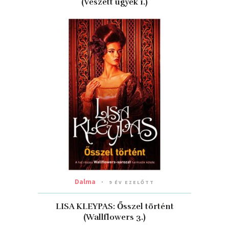
(Veszett ügyek 1.)
Dalma
9 ÉV EZELŐTT
LISA KLEYPAS: Ősszel történt
(Wallflowers 3.)