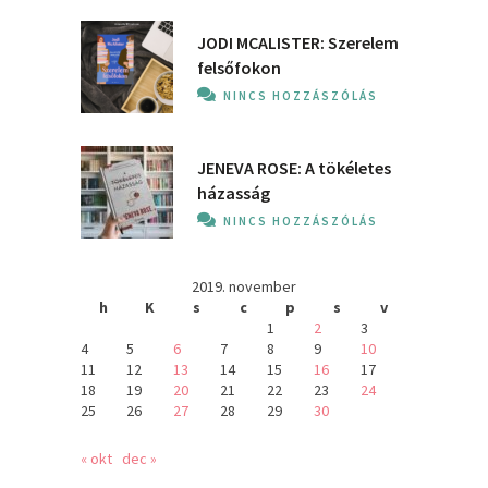
JODI MCALISTER: Szerelem
felsőfokon
NINCS HOZZÁSZÓLÁS
JENEVA ROSE: A ​tökéletes
házasság
NINCS HOZZÁSZÓLÁS
2019. november
h
K
s
c
p
s
v
1
2
3
4
5
6
7
8
9
10
11
12
13
14
15
16
17
18
19
20
21
22
23
24
25
26
27
28
29
30
« okt
dec »