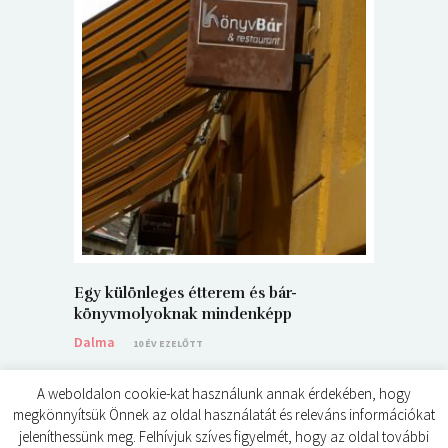
5+1 Kará
Dalma
9
Egy különleges étterem és bár-
könyvmolyoknak mindenképp
Dalma
10 ÉV EZELŐTT
A weboldalon cookie-kat használunk annak érdekében, hogy
megkönnyítsük Önnek az oldal használatát és releváns információkat
jeleníthessünk meg. Felhívjuk szíves figyelmét, hogy az oldal további