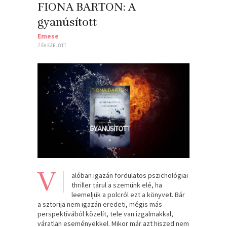
FIONA BARTON: A
gyanúsított
Emese
7 ÉV EZELŐTT
V
alóban igazán fordulatos pszichológiai
thriller tárul a szemünk elé, ha
leemeljük a polcról ezt a könyvet. Bár
a sztorija nem igazán eredeti, mégis más
perspektívából közelít, tele van izgalmakkal,
váratlan eseményekkel. Mikor már azt hiszed nem