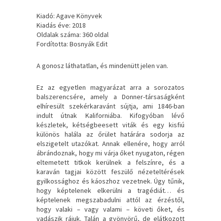
Kiadó: Agave Könyvek
Kiadás éve: 2018
Oldalak száma: 360 oldal
Fordította: Bosnyák Edit
A ​gonosz láthatatlan, és mindenütt jelen van.
Ez az egyetlen magyarázat arra a sorozatos
balszerencsére, amely a Donner-társaságként
elhíresült szekérkaravánt sújtja, ami 1846-ban
indult útnak Kaliforniába. Kifogyóban lévő
készletek, kétségbeesett viták és egy kisfiú
különös halála az őrület határára sodorja az
elszigetelt utazókat. Annak ellenére, hogy arról
ábrándoznak, hogy mi várja őket nyugaton, régen
eltemetett titkok kerülnek a felszínre, és a
karaván tagjai között feszülő nézeteltérések
gyilkossághoz és káoszhoz vezetnek. Úgy tűnik,
hogy képtelenek elkerülni a tragédiát… és
képtelenek megszabadulni attól az érzéstől,
hogy valaki – vagy valami – követi őket, és
vadászik rájuk. Talán a gyönyörű, de elátkozott