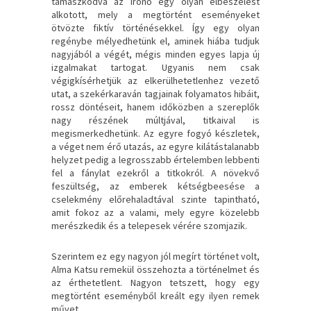
támaszkodva az írónő egy olyan elbeszélést
alkotott, mely a megtörtént eseményeket
ötvözte fiktív történésekkel. Így egy olyan
regénybe mélyedhetünk el, aminek hiába tudjuk
nagyjából a végét, mégis minden egyes lapja új
izgalmakat tartogat. Ugyanis nem csak
végigkísérhetjük az elkerülhetetlenhez vezető
utat, a szekérkaraván tagjainak folyamatos hibáit,
rossz döntéseit, hanem időközben a szereplők
nagy részének múltjával, titkaival is
megismerkedhetünk. Az egyre fogyó készletek,
a véget nem érő utazás, az egyre kilátástalanabb
helyzet pedig a legrosszabb értelemben lebbenti
fel a fánylat ezekről a titkokról. A növekvő
feszültség, az emberek kétségbeesése a
cselekmény előrehaladtával szinte tapintható,
amit fokoz az a valami, mely egyre közelebb
merészkedik és a telepesek vérére szomjazik.
Szerintem ez egy nagyon jól megírt történet volt,
Alma Katsu remekül összehozta a történelmet és
az érthetetlent. Nagyon tetszett, hogy egy
megtörtént eseményből kreált egy ilyen remek
művet.