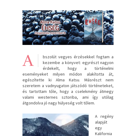
A
bszolút vegyes érzésekkel fogtam a
kezembe a könyvet: egyrészt nagyon
érdekelt, hogy a történelmi
eseményeket milyen módon alakította át,
egészítette ki Alma Katsu. Másrészt nem
szeretem a vadnyugaton játszódó történeteket,
és tartottam tőle, hogy a cselekmény átmegy
valami westernes sztoriba, ami így utólag
átgondolva jó nagy hülyeség volt tőlem.
A regény
alapját
egy
Kalifornia