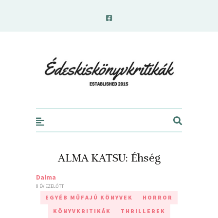
edeskiskonyvkritikak.hu
ALMA KATSU: Éhség
Dalma
8 ÉV EZELŐTT
EGYÉB MŰFAJÚ KÖNYVEK
HORROR
KÖNYVKRITIKÁK
THRILLEREK