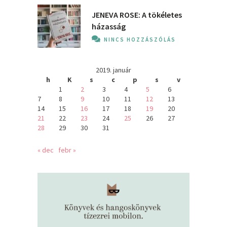
JENEVA ROSE: A ​tökéletes
házasság
NINCS HOZZÁSZÓLÁS
2019. január
h
K
s
c
p
s
v
1
2
3
4
5
6
7
8
9
10
11
12
13
14
15
16
17
18
19
20
21
22
23
24
25
26
27
28
29
30
31
« dec
febr »