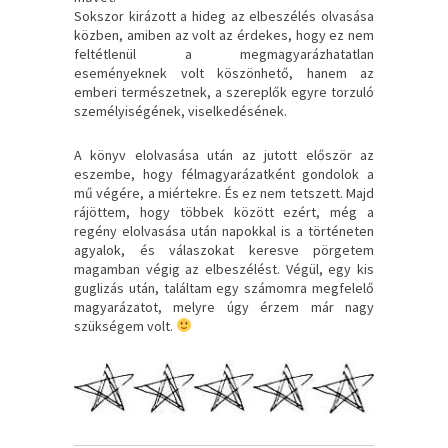
Sokszor kirázott a hideg az elbeszélés olvasása
közben, amiben az volt az érdekes, hogy ez nem
feltétlenül a megmagyarázhatatlan
eseményeknek volt köszönhető, hanem az
emberi természetnek, a szereplők egyre torzuló
személyiségének, viselkedésének.
A könyv elolvasása után az jutott először az
eszembe, hogy félmagyarázatként gondolok a
mű végére, a miértekre. És ez nem tetszett. Majd
rájöttem, hogy többek között ezért, még a
regény elolvasása után napokkal is a történeten
agyalok, és válaszokat keresve pörgetem
magamban végig az elbeszélést. Végül, egy kis
guglizás után, találtam egy számomra megfelelő
magyarázatot, melyre úgy érzem már nagy
szükségem volt.