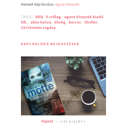
Kiemelt kép forrása:
Agave Könyvek
TAGS:
2018
,
5 csillag
,
agave könyvek kiadó
kft.
,
alma katsu
,
éhség
,
horror
,
thriller
,
történelmi regény
KAPCSOLÓDÓ BEJEGYZÉSEK
Hajnal
6 ÉV EZELŐTT