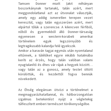
Tamsen Donner miatt (akit néhányan
boszorkánynak tartanak), talán azért, mert
meggondolatlanul azt az útvonalat választják,
amely egy addig ismeretlen terepen vezet
keresztül, vagy talán egyszerűen azért, mert
elpártol tőlük a szerencse. A kilencven férfiból,
nőből és gyermekből álló Donner-társaság
egyenesen a western-korabeli amerikai
történelem egyik legszörnyűbb és
legtragikusabb kalandja felé igyekszik.
Amikor a karaván tagjai egymás után nyomtalanul
eltűnnek, a túlélőket egyre inkább hatalmába
keríti az érzés, hogy talán valóban valami
nyugtalanító és éhes vár rájuk a hegyek között…
vagy talán az a gonosz, amely testet öltött
körülöttük, és kezdettől fogva bennük
növekedett.
Az Éhség elegánsan ötvözi a történelmet a
megmagyarázhatatlannal, és hátborzongatóan
izgalmas betekintést nyújt a végletekig
túlfeszített emberi természet törékenységébe.