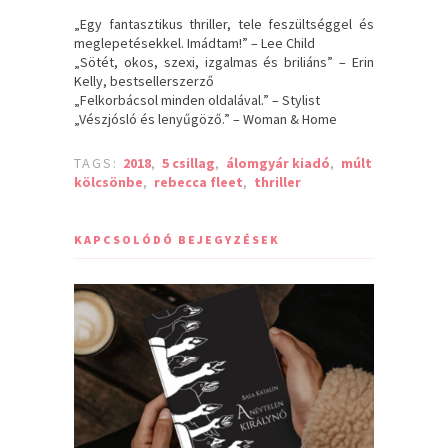
„Egy fantasztikus thriller, tele feszültséggel és
meglepetésekkel. Imádtam!” – Lee Child
„Sötét, okos, szexi, izgalmas és briliáns” – Erin
Kelly, bestsellerszerző
„Felkorbácsol minden oldalával.” – Stylist
„Vészjósló és lenyűgöző.” – Woman & Home
TAGS:
2018
,
5 csillag
,
álomgyár kiadó
,
múlt
kölcsönbe
,
rebecca fleet
,
thriller
KAPCSOLÓDÓ BEJEGYZÉSEK