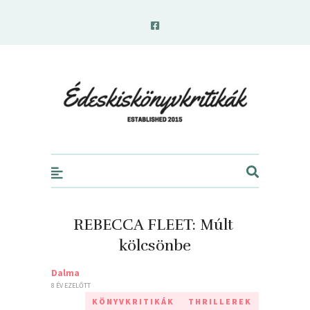
edeskiskonyvkritikak.hu
REBECCA FLEET: Múlt ​
kölcsönbe
Dalma
8 ÉV EZELŐTT
KÖNYVKRITIKÁK
THRILLEREK