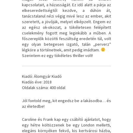
kapcsolatait, a házasságát. Ez idő alatt a párja az
elkeseredettségtől kezdve, a dühön át,
tanácstalanul nézi végig mivé lesz az ember, akit
szeretett, a jövőjük, melyet elképzelt. Engem ez
az egész ok-okozat, a tökéletesen felépített
cselekmény fogott meg leginkább a műben. A
főszereplők közötti feszültség eredetén túl, volt
egy olyan betegesen izgató, talán „perverz”
légköre a történetnek, amit pedig imádtam.
Szerintem ez egy tökéletes thriller volt!
Kiadó: Álomgyár Kiadó
Kiadás éve: 2018
Oldalak száma: 400 oldal
Jól ​fontold meg, kit engedsz be a lakásodba… és
az életedbe!
Caroline és Frank kap egy csábító ajánlatot, hogy
egy hétre költözzenek be egy London melletti,
elegáns környéken fekvő, kis kertvárosi házba,