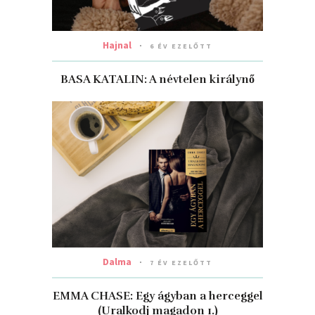
Hajnal
6 ÉV EZELŐTT
BASA KATALIN: A névtelen királynő
Dalma
7 ÉV EZELŐTT
EMMA CHASE: Egy ​ágyban a herceggel
(Uralkodj magadon 1.)