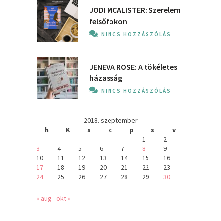
JODI MCALISTER: Szerelem
felsőfokon
NINCS HOZZÁSZÓLÁS
JENEVA ROSE: A ​tökéletes
házasság
NINCS HOZZÁSZÓLÁS
2018. szeptember
h
K
s
c
p
s
v
1
2
3
4
5
6
7
8
9
10
11
12
13
14
15
16
17
18
19
20
21
22
23
24
25
26
27
28
29
30
« aug
okt »