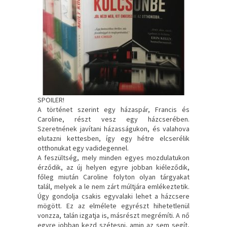
SPOILER!
A történet szerint egy házaspár, Francis és
Caroline, részt vesz egy házcserében.
Szeretnének javítani házasságukon, és valahova
elutazni kettesben, így egy hétre elcserélik
otthonukat egy vadidegennel.
A feszültség, mely minden egyes mozdulatukon
érződik, az új helyen egyre jobban kiéleződik,
főleg miután Caroline folyton olyan tárgyakat
talál, melyek a le nem zárt múltjára emlékeztetik.
Úgy gondolja csakis egyvalaki lehet a házcsere
mögött. Ez az elmélete egyrészt hihetetlenül
vonzza, talán izgatja is, másrészt megrémíti. A nő
egyre jobban kezd szétesni, amin az sem segít,