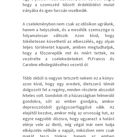
hogy a szomszéd túlzott érdeklődést mutat
irányába és igen furcsán viselkedik.
A cselekményben nem csak az idősíkon ugrálunk,
hanem a helyszínek, és a mesélők szemszöge is
folyamatosan változik. Azon kívül, hogy
tökéletesen követhető az elbeszélés, egy olyan
teljes történetet kapunk, amiben megtudhatjuk,
hogy a főszereplők mit és miért tettek, mi
vezérelte a cselekedeteiket. Pl.Francis és
Caroline elhidegüléséhez vezető út.
Több okból is nagyon tetszett nekem ez a könyv:
azon kívül, hogy egy eredeti, életszerű témát
dolgozott fel a regény, minden részlete abszolút
hiteles volt. Gondolok itt a házasságban felmerülő
gondokra, sőt az ember gondjára, amikor
depressziósból gyógyszerfüggővé válik. Az
elejétől kezdve, amikor még az orvosság hat, az
egyre nagyobb dózisra, hogy ugyanazt a hatást
elérje vele az illető, míg végül már nem tudja
elképzelni nélküle a napját, miközben nem csak
magát teszi tönkre, hanem az emberi