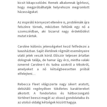
kicsit kikapcsolódni. Remek alkalomnak ígérkezi,
hogy megpróbálhatják helyrehozni megromlott
házasságukat.
Az inspiráló környezet ellenére is, problémáik újra
felszínre törnek, miközben feltűnik egy nő a
szomszédban, aki bizarrul nagy érdeklődést
mutat irántuk.
Caroline különös jelenségeket kezd felfedezni a
luxusházban. Saját életének régmúlt eseményeire
utaló jelek veszik körül. Először teljesen ártatlan
dolognak találja, de hamar úgy érzi, mintha valaki
ismerné Caroline-t és tudna azokról a titkokról,
amelyeket a nő kétségbeesetten próbál
elfelejteni…
Rebecca Fleet világszerte nagy sikert aratott,
debütáló regényében tökéletes karaktereket
alkotott. A fondorlatos és hátborzongató
történet beeszi magát az olvasó gondolataiba és
az utolsó oldalig kétségek között hagyja.