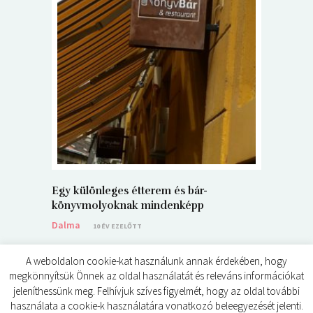
5+1 Kará
Dalma
9
Egy különleges étterem és bár-
könyvmolyoknak mindenképp
Dalma
10 ÉV EZELŐTT
A weboldalon cookie-kat használunk annak érdekében, hogy
megkönnyítsük Önnek az oldal használatát és releváns információkat
jeleníthessünk meg. Felhívjuk szíves figyelmét, hogy az oldal további
használata a cookie-k használatára vonatkozó beleegyezését jelenti.