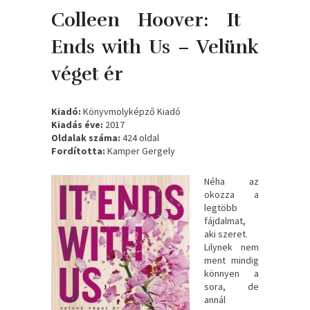
Colleen Hoover: It ​
Ends with Us – Velünk
véget ér
Kiadó:
Könyvmolyképző Kiadó
Kiadás éve:
2017
Oldalak száma:
424 oldal
Fordította:
Kamper Gergely
Néha ​az
okozza a
legtöbb
fájdalmat,
aki szeret.
Lilynek nem
ment mindig
könnyen a
sora, de
annál