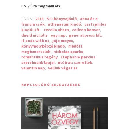
Holly újra megtanul élni.
TAGS:
2018
,
5+1 könyvajánló
,
anna és a
francia csók
,
athenaeum kiadó
,
cartaphilus
kiadói kft.
,
cecelia ahern
,
colleen hoover
,
david nicholls
,
egy nap
,
general press kft.
,
it ends with us
,
jojo moyes
,
könyvmolyképző kiadó
,
mielőtt
megismertelek
,
nicholas sparks
,
romantikus regény
,
stephanie perkins
,
szerelmünk lapjai
,
utóirat: szeretlek
,
valentin nap
,
velünk véget ér
KAPCSOLÓDÓ BEJEGYZÉSEK