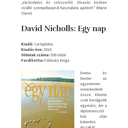
„Varázslatos és szívszorító. Olvasás közben
vízálló szempillaspirál használata ajánlott.” (Marie
Clarie)
David Nicholls: Egy ​nap
Kiadó:
Cartaphilus
Kiadás éve:
2010
Oldalak száma:
506 oldal
Fordította:
Földváry Kinga
Emma ​és
Dexter az
egyetemen
ismerkednek
össze. Eleinte
csak kerülgetik
egymást, ám a
diplomaosztó
buli után
kalandos
éjszakát