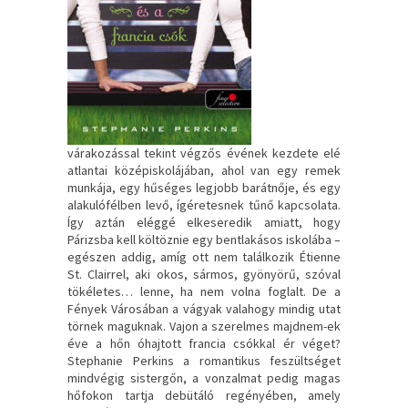
várakozással tekint végzős évének kezdete elé
atlantai középiskolájában, ahol van egy remek
munkája, egy hűséges legjobb barátnője, és egy
alakulófélben levő, ígéretesnek tűnő kapcsolata.
Így aztán eléggé elkeseredik amiatt, hogy
Párizsba kell költöznie egy bentlakásos iskolába –
egészen addig, amíg ott nem találkozik Étienne
St. Clairrel, aki okos, sármos, gyönyörű, szóval
tökéletes… lenne, ha nem volna foglalt. De a
Fények Városában a vágyak valahogy mindig utat
törnek maguknak. Vajon a szerelmes majdnem-ek
éve a hőn óhajtott francia csókkal ér véget?
Stephanie Perkins a romantikus feszültséget
mindvégig sistergőn, a vonzalmat pedig magas
hőfokon tartja debütáló regényében, amely