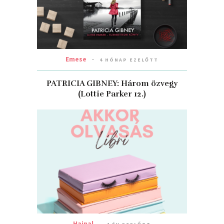
Emese
4 HÓNAP EZELŐTT
PATRICIA GIBNEY: Három özvegy
(Lottie Parker 12.)
Hajnal