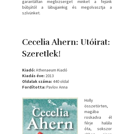
garantáltan megbizserget minket a fejünk
búbjától a lábujjainkig és megolvasztja a
szívünket.
Cecelia Ahern: Utóirat: ​
Szeretlek!
Kiadó:
Athenaeum Kiadó
Kiadás éve:
2013
Oldalak száma:
440 oldal
Fordította:
Pavlov Anna
Holly
összetörten,
magába
roskadva él
férje halála
óta, sokszor