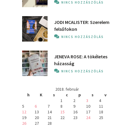
NINCS HOZZÁSZÓLÁS
JODI MCALISTER: Szerelem
felsőfokon
NINCS HOZZÁSZÓLÁS
JENEVA ROSE: A ​tökéletes
házasság
NINCS HOZZÁSZÓLÁS
2018. február
h
K
s
c
p
s
v
1
2
3
4
5
6
7
8
9
10
11
12
13
14
15
16
17
18
19
20
21
22
23
24
25
26
27
28