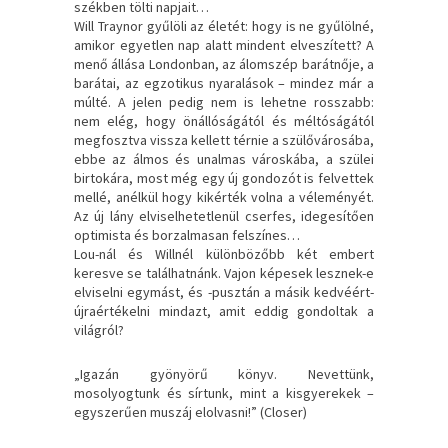
székben tölti napjait…
Will Traynor gyűlöli az életét: hogy is ne gyűlölné,
amikor egyetlen nap alatt mindent elveszített? A
menő állása Londonban, az álomszép barátnője, a
barátai, az egzotikus nyaralások – mindez már a
múlté. A jelen pedig nem is lehetne rosszabb:
nem elég, hogy önállóságától és méltóságától
megfosztva vissza kellett térnie a szülővárosába,
ebbe az álmos és unalmas városkába, a szülei
birtokára, most még egy új gondozót is felvettek
mellé, anélkül hogy kikérték volna a véleményét.
Az új lány elviselhetetlenül cserfes, idegesítően
optimista és borzalmasan felszínes…
Lou-nál és Willnél különbözőbb két embert
keresve se találhatnánk. Vajon képesek lesznek-e
elviselni egymást, és -pusztán a másik kedvéért-
újraértékelni mindazt, amit eddig gondoltak a
világról?
„Igazán gyönyörű könyv. Nevettünk,
mosolyogtunk és sírtunk, mint a kisgyerekek –
egyszerűen muszáj elolvasni!” (Closer)