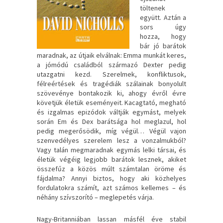
töltenek
együtt. Aztán a
sors úgy
hozza, hogy
bár jó barátok
maradnak, az útjaik elválnak: Emma munkát keres,
a jómódú családból származó Dexter pedig
utazgatni kezd. Szerelmek, konfliktusok,
félreértések és tragédiák szálainak bonyolult
szövevénye bontakozik ki, ahogy évről évre
követjük életük eseményeit. Kacagtató, megható
és izgalmas epizódok váltják egymást, melyek
során Em és Dex barátsága hol meglazul, hol
pedig megerősödik, míg végül… Végül vajon
szenvedélyes szerelem lesz a vonzalmukból?
Vagy talán megmaradnak egymás lelki társai, és
életük végéig legjobb barátok lesznek, akiket
összefűz a közös múlt számtalan öröme és
fájdalma? Annyi biztos, hogy aki közhelyes
fordulatokra számít, azt számos kellemes – és
néhány szívszorító – meglepetés várja.
Nagy-Britanniában lassan másfél éve stabil