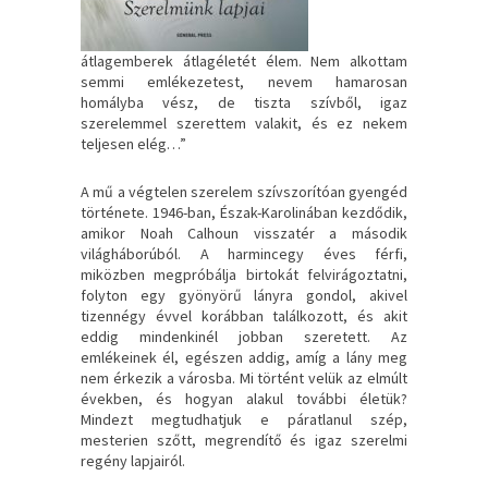
átlagemberek átlagéletét élem. Nem alkottam
semmi emlékezetest, nevem hamarosan
homályba vész, de tiszta szívből, igaz
szerelemmel szerettem valakit, és ez nekem
teljesen elég…”
A mű a végtelen szerelem szívszorítóan gyengéd
története. 1946-ban, Észak-Karolinában kezdődik,
amikor Noah Calhoun visszatér a második
világháborúból. A harmincegy éves férfi,
miközben megpróbálja birtokát felvirágoztatni,
folyton egy gyönyörű lányra gondol, akivel
tizennégy évvel korábban találkozott, és akit
eddig mindenkinél jobban szeretett. Az
emlékeinek él, egészen addig, amíg a lány meg
nem érkezik a városba. Mi történt velük az elmúlt
években, és hogyan alakul további életük?
Mindezt megtudhatjuk e páratlanul szép,
mesterien szőtt, megrendítő és igaz szerelmi
regény lapjairól.