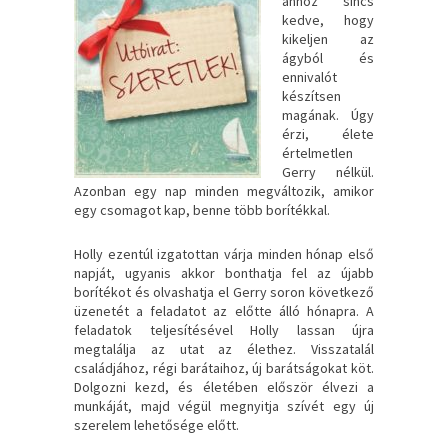
ahhoz sincs
kedve, hogy
kikeljen az
ágyból és
ennivalót
készítsen
magának. Úgy
érzi, élete
értelmetlen
Gerry nélkül.
Azonban egy nap minden megváltozik, amikor
egy csomagot kap, benne több borítékkal.
Holly ezentúl izgatottan várja minden hónap első
napját, ugyanis akkor bonthatja fel az újabb
borítékot és olvashatja el Gerry soron következő
üzenetét a feladatot az előtte álló hónapra. A
feladatok teljesítésével Holly lassan újra
megtalálja az utat az élethez. Visszatalál
családjához, régi barátaihoz, új barátságokat köt.
Dolgozni kezd, és életében először élvezi a
munkáját, majd végül megnyitja szívét egy új
szerelem lehetősége előtt.