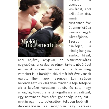
csendes
kisvárost, ahol
születése óta,
immár
huszonhat éve
él, a munkáját a
városka egyik
kávézójában.
Szereti a
családját, a
mindig hangos,
zsúfolt házat,
ahol apjával, anyjával, az Alzheimer-kóros
nagyapával, a család eszének tartott nővérével
és annak ötéves kisfiával él. És talán még
Patricket is, a barátját, akivel már hét éve vannak
együtt. Egy napon azonban Lou szépen
berendezett kis világában minden a feje tetejére
áll: a kávézó váratlanul bezár, és Lou, hogy
anyagilag továbbra is támogathassa a családját,
egy harmincöt éves férfi gondozója lesz, aki –
miután egy motorbalesetben teljesen lebénult –
depressziósan és mogorván egy kerekes