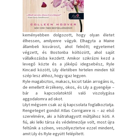
keményebben dolgozott, hogy olyan életet
élhessen, amilyenre vágyik. Elhagyta a Maine
állambeli kisvárost, ahol felnőtt; egyetemet
végzett, és Bostonba költözött, ahol saját
vállalkozásba kezdett. Amikor szikrázni kezd a
levegő közte és a jóképű idegsebész, Ryle
Kincaid között, Lily életében hirtelen minden túl
szép lesz ahhoz, hogy igaz legyen.
Ryle magabiztos, makacs, kicsit talán arrogáns is,
de emellett érzékeny, okos, és Lily a gyengéje –
bár a kapcsolatoktól való viszolygása
aggodalomra ad okot.
Lilyt mégsem csak az új kapcsolata foglalkoztatja.
Rengeteget gondol Atlas Corriganre is – az első
szerelmére, aki a hátrahagyott múltjához köti. A
fiú, aki lelki társa és védelmezője volt, most újra
feltűnik a színen, veszélyeztetve ezzel mindent,
amit Lily és Ryle együtt felépített.