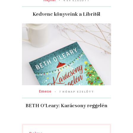
4 ÉV EZELŐTT
Kedvenc könyveink a Libritől
Emese
7 HÓNAP EZELŐTT
BETH O’Leary: Karácsony reggelén