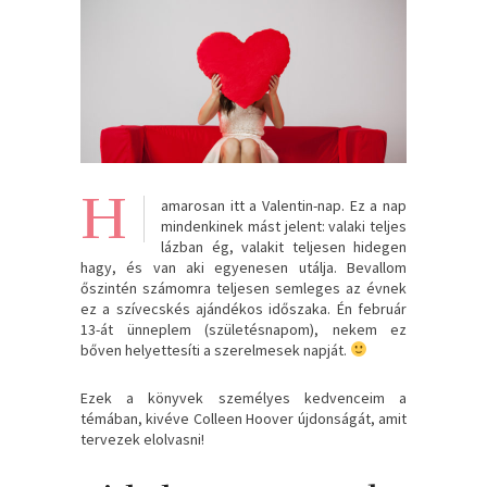
H
amarosan itt a Valentin-nap. Ez a nap
mindenkinek mást jelent: valaki teljes
lázban ég, valakit teljesen hidegen
hagy, és van aki egyenesen utálja. Bevallom
őszintén számomra teljesen semleges az évnek
ez a szívecskés ajándékos időszaka. Én február
13-át ünneplem (születésnapom), nekem ez
bőven helyettesíti a szerelmesek napját.
Ezek a könyvek személyes kedvenceim a
témában, kivéve Colleen Hoover újdonságát, amit
tervezek elolvasni!