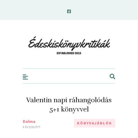
edeskiskonyvkritikak.hu
Valentin napi ráhangolódás
5+1 könyvvel
Dalma
KÖNYVAJÁNLÓK
9 ÉV EZELŐTT