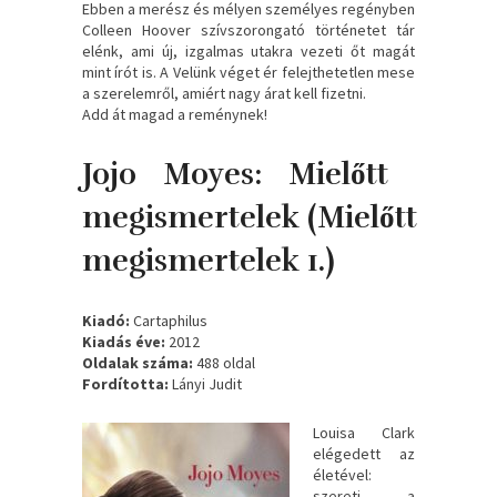
Ebben a merész és mélyen személyes regényben
Colleen Hoover szívszorongató történetet tár
elénk, ami új, izgalmas utakra vezeti őt magát
mint írót is. A Velünk véget ér felejthetetlen mese
a szerelemről, amiért nagy árat kell fizetni.
Add át magad a reménynek!
Jojo Moyes: Mielőtt ​
megismertelek (Mielőtt
megismertelek 1.)
Kiadó:
Cartaphilus
Kiadás éve:
2012
Oldalak száma:
488 oldal
Fordította:
Lányi Judit
Louisa ​Clark
elégedett az
életével:
szereti a