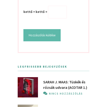
kettő × kettő =
LEGFRISSEBB BEJEGYZÉSEK
SARAH J. MAAS: Tüskék és
rózsák udvara (ACOTAR 1.)
NINCS HOZZÁSZÓLÁS