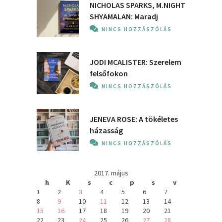
NICHOLAS SPARKS, M.NIGHT
SHYAMALAN: Maradj
NINCS HOZZÁSZÓLÁS
JODI MCALISTER: Szerelem
felsőfokon
NINCS HOZZÁSZÓLÁS
JENEVA ROSE: A ​tökéletes
házasság
NINCS HOZZÁSZÓLÁS
2017. május
h
K
s
c
p
s
v
1
2
3
4
5
6
7
8
9
10
11
12
13
14
15
16
17
18
19
20
21
22
23
24
25
26
27
28