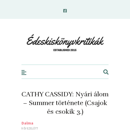
edeskiskonyvkritikak.hu
CATHY CASSIDY: Nyári álom
– Summer története (Csajok
és csokik 3.)
Dalma
9 ÉV EZELŐTT