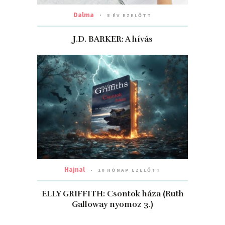
Dalma
5 ÉV EZELŐTT
J.D. BARKER: A ​hívás
Hajnal
10 HÓNAP EZELŐTT
ELLY GRIFFITH: Csontok háza (Ruth
Galloway nyomoz 3.)