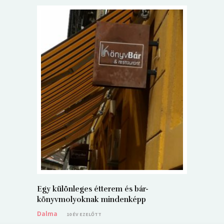
5+1 Kará
Dalma
9
Egy különleges étterem és bár-
könyvmolyoknak mindenképp
Dalma
10 ÉV EZELŐTT