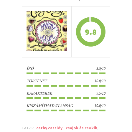
9.8
9.5/10
ÍRÓ
10.0/10
TÖRTÉNET
9.5/10
KARAKTEREK
10.0/10
KISZÁMÍTHATATLANSÁG
TAGS:
cathy cassidy
,
csajok és csokik
,