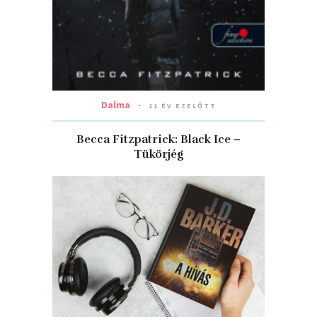
Dalma
11 ÉV EZELŐTT
Becca Fitzpatrick: Black Ice –
Tükörjég