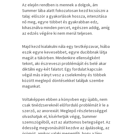
Az elején rendben is mennek a dolgok, ám
Summer lába alatt fokozatosan kezd kicsúszni a
talaj: először a gyakorlások hossza, intenzitása
nő meg, egyre többet és gyakrabban edz,
kihasználva minden percet, egészen addig, amíg
az edzés végére ki nem merül teljesen.
Majd kezd kialakulni nála egy testképzavar, hiába
eszik egyre kevesebbet, egyre ducibbnak látja
magát a tükörben. Mindenkire ellenségként
tekint, aki észreveszi problémáját és belé akar
diktálni egy-két falatot. Egy fordulat kapcsán
végül más irányt vesz a cselekmény és többek
között meglepő döntésekkel találjuk szembe
magunkat.
Voltaképpen ebben a könyvben egy újabb, nem
csak tinédzsereknél előforduló problémát ír le a
szerző, az anorexiát. Meglepő részletességgel
olvashatjuk el, kísérhetjük végig, Summer
szemszögéből, ezt az alattomos betegséget. Az
édesség megvonásától kezdve az ájulásokig, az
örömöt, amikor valaki megemlíti, hogy a lány