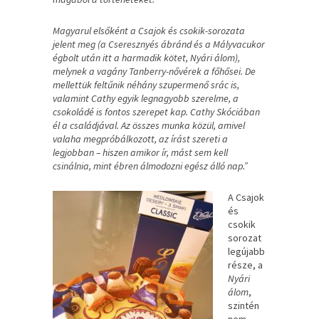
Magyarul elsőként a Csajok és csokik-sorozata
jelent meg (a Cseresznyés ábránd és a Mályvacukor
égbolt után itt a harmadik kötet, Nyári álom),
melynek a vagány Tanberry-nővérek a főhősei. De
mellettük feltűnik néhány szupermenő srác is,
valamint Cathy egyik legnagyobb szerelme, a
csokoládé is fontos szerepet kap. Cathy Skóciában
él a családjával. Az összes munka közül, amivel
valaha megpróbálkozott, az írást szereti a
legjobban – hiszen amikor ír, mást sem kell
csinálnia, mint ébren álmodozni egész álló nap.”
A Csajok
és
csokik
sorozat
legújabb
része, a
Nyári
álom
,
szintén
nem