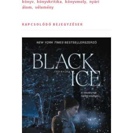
könyv
,
könyvkritika
,
könyvmoly
,
nyári
álom
,
vélemény
KAPCSOLÓDÓ BEJEGYZÉSEK