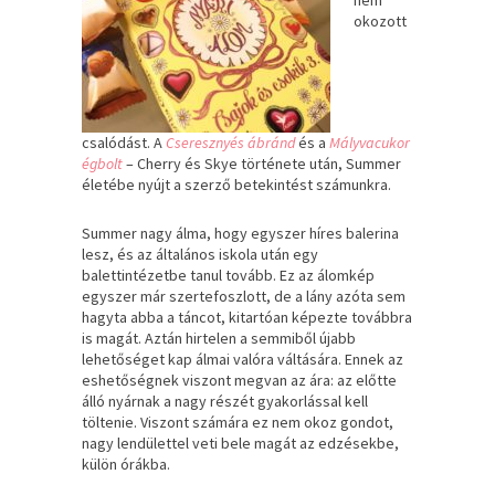
okozott
csalódást. A
Cseresznyés ábránd
és a
Mályvacukor
égbolt
– Cherry és Skye története után, Summer
életébe nyújt a szerző betekintést számunkra.
Summer nagy álma, hogy egyszer híres balerina
lesz, és az általános iskola után egy
balettintézetbe tanul tovább. Ez az álomkép
egyszer már szertefoszlott, de a lány azóta sem
hagyta abba a táncot, kitartóan képezte továbbra
is magát. Aztán hirtelen a semmiből újabb
lehetőséget kap álmai valóra váltására. Ennek az
eshetőségnek viszont megvan az ára: az előtte
álló nyárnak a nagy részét gyakorlással kell
töltenie. Viszont számára ez nem okoz gondot,
nagy lendülettel veti bele magát az edzésekbe,
külön órákba.