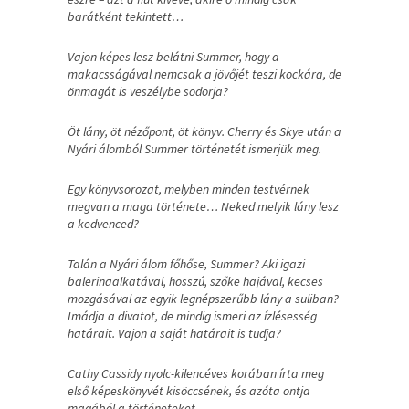
barátként tekintett…
Vajon képes lesz belátni Summer, hogy a
makacsságával nemcsak a jövőjét teszi kockára, de
önmagát is veszélybe sodorja?
Öt lány, öt nézőpont, öt könyv. Cherry és Skye után a
Nyári álomból Summer történetét ismerjük meg.
Egy könyvsorozat, melyben minden testvérnek
megvan a maga története… Neked melyik lány lesz
a kedvenced?
Talán a Nyári álom főhőse, Summer? Aki igazi
balerinaalkatával, hosszú, szőke hajával, kecses
mozgásával az egyik legnépszerűbb lány a suliban?
Imádja a divatot, de mindig ismeri az ízlésesség
határait. Vajon a saját határait is tudja?
Cathy Cassidy nyolc-kilencéves korában írta meg
első képeskönyvét kisöccsének, és azóta ontja
magából a történeteket.