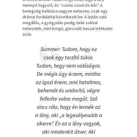
mennyit fogyott, és “szinte csont és bőr”. A
betegség belátása nagyon nehezen, csak egy
drámai fordulattal következik be. A lejtőn való
megállás, a gyógyulás pedig talán sokkal
nehezebb, mint korgó, görcsölő hassal lefeküdni
este.
Summer: Tudom, hogy ez
csak egy torzító tükör.
Tudom, hogy nem valóságos.
De mégis úgy érzem, mintha
az igazi énem, ami hatalmas,
behemót és undorító, végre
felfedte volna magát. Szó
sincs róla, hogy én lennék az
a lány, aki „a legesélyesebb a
sikerre”. Én az a lány vagyok,
aki mindenkit átver. Aki