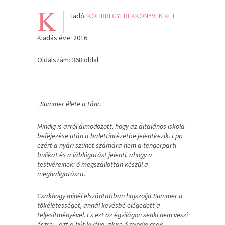
K
iadó:
KOLIBRI GYEREKKÖNYVEK KFT
Kiadás éve: 2016.
Oldalszám: 368 oldal
„Summer élete a tánc.
Mindig is arról álmodozott, hogy az általános iskola
befejezése után a balettintézetbe jelentkezik. Épp
ezért a nyári szünet számára nem a tengerparti
bulikat és a láblógatást jelenti, ahogy a
testvéreinek: ő megszállottan készül a
meghallgatásra.
Csakhogy minél elszántabban hajszolja Summer a
tökéletességet, annál kevésbé elégedett a
teljesítményével. És ezt az égvilágon senki nem veszi
észre – azt a fiút kivéve, akire ő mindig csak