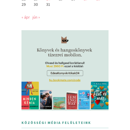
29
30
31
« ápr
jún »
KÖZÖSSÉGI MÉDIA FELÜLETEINK