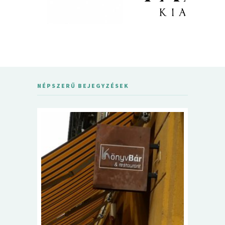
NÉPSZERŰ BEJEGYZÉSEK
5+1 Kará