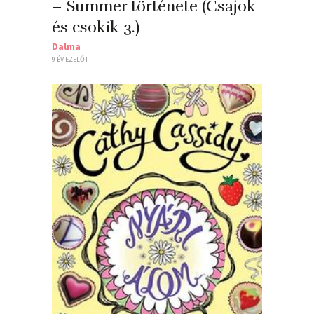
– Summer története (Csajok
és csokik 3.)
Dalma
9 ÉV EZELŐTT