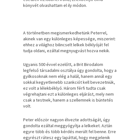
könyvét olvashattam el ily módon.
A történetben megismerkedhetünk Peterrel,
akinek van egy különleges képessége, miszerint:
ehhez a világhoz bilincselt lelkek béklyóját fel
tudja oldani, ezáltal megnyugvást hozva nekik.
Ugyanis 500 évvel ezelőtt, a Brit Birodalom
legfelső társadalmi osztálya úgy gondolta, hogy a
gyilkosoknak nem elég a halál, hanem annál egy
sokkal kegyetlenebb szankciót kell bevezetniük,
ez volt a lélekbéklyó. Három férfi tudta csak
végrehajtani ezt a különleges eljárást, mely nem
csak a testnek, hanem a szellemnek is büntetés
volt.
Peter először nagyon élvezte adottságát, úgy
gondolta ezáltal meggyógyítja a lelkeket. Aztán
egyre több és több kérdés merült fel benne. Erre
egyrészt rátesz egy lapáttal, hogy megjelenik