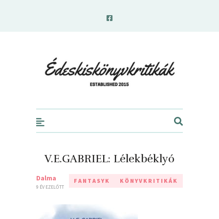
edeskiskonyvkritikak.hu
V.E.GABRIEL: Lélekbéklyó
Dalma
FANTASYK
KÖNYVKRITIKÁK
9 ÉV EZELŐTT