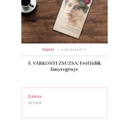
Hajnal
6 ÉV EZELŐTT
F. VÁRKONYI ZSUZSA: Férfiidők
lányregénye
Dalma
2017-04-09