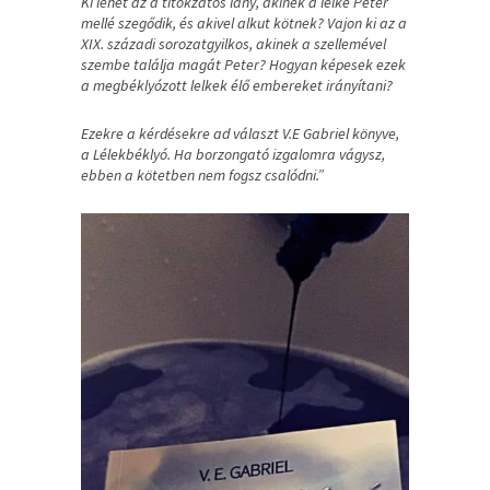
Ki lehet az a titokzatos lány, akinek a lelke Peter
mellé szegődik, és akivel alkut kötnek? Vajon ki az a
XIX. századi sorozatgyilkos, akinek a szellemével
szembe találja magát Peter? Hogyan képesek ezek
a megbéklyózott lelkek élő embereket irányítani?
Ezekre a kérdésekre ad választ V.E Gabriel könyve,
a Lélekbéklyó. Ha borzongató izgalomra vágysz,
ebben a kötetben nem fogsz csalódni.”