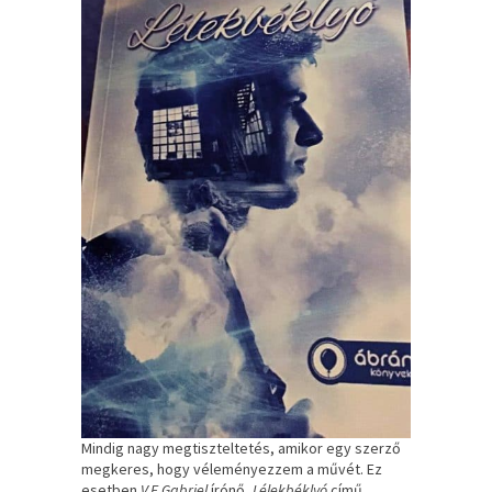
Mindig nagy megtiszteltetés, amikor egy szerző
megkeres, hogy véleményezzem a művét. Ez
esetben
V.E.Gabriel
írónő,
Lélekbéklyó
című