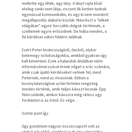
mellette egy lélek, egy lány. A lányt rajta kívül
elvileg senki nem látja, viszont ők ketten tudnak
egymással kommunikálni, és egy ki nem mondott
megállapodás alakul ki köztük. Másrészt a “lelkek
világában” egyre furcsább dolgok történnek, a
szellemek egyre erősödnek. De hiába minden, a
fiú kérdései süket fülekre találnak.
Ezért Peter kiváncsiságból, dacból, olykor
belemegy ostobaságokba, amikből gyakran úgy
kell kimenteni. Ezek a kalandok általában némi
információmorzsával érnek véget a srác számára,
amik csak újabb kérdéseket vetnek fel, mind
Peternek, mind az olvasónak. Ebben a
bizonytalanságban aztán hirtelen rengeteg
minden történik, amik teljes káoszt hoznak. Épp
felocsúdnék, amikor káoszra még rátesz egy
fordulatot is az írónő. És vége…
Szinte pont így.
Úgy gondolom nagyon összecsapott volt az
utolsó pár oldal, ráadásul csak úgy vége lett a