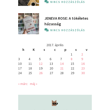
NINCS HOZZÁSZÓLÁS
JENEVA ROSE: A ​tökéletes
házasság
NINCS HOZZÁSZÓLÁS
2017. április
h
K
s
c
p
s
v
1
2
3
4
5
6
7
8
9
10
11
12
13
14
15
16
17
18
19
20
21
22
23
24
25
26
27
28
29
30
« márc
máj »