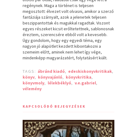
regénynek. Maga a történet is teljesen
megosztott: élvezet volt olvasni, amikor a szerző
fantáziája szárnyalt, azok a jelenetek teljesen
beszippantottak és magukkal ragadtak. Viszont
egyes részeket kicsit erőltetettnek, sablonosnak
éreztem, szerencsére ebből volt a kevesebb.
Úgy gondolom, hogy egy egyedi téma, egy
nagyon jó alapötlet kezdett kibontakozni a
szemeim előtt, aminek nem lehet így vége,
mindenképp magyarázatért, folytatásért kiált.
TAGS:
ábránd kiadó
,
edeskiskonyvkritikak
,
könyv
,
könyvajánló
,
könyvkritika
,
könyvmoly
,
lélekbéklyó
,
v.e.gabriel
,
vélemény
KAPCSOLÓDÓ BEJEGYZÉSEK