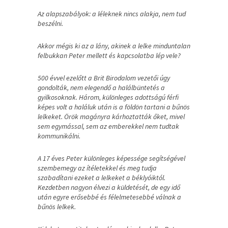
Az alapszabályok: a léleknek nincs alakja, nem tud
beszélni.
Akkor mégis ki az a lány, akinek a lelke minduntalan
felbukkan Peter mellett és kapcsolatba lép vele?
500 évvel ezelőtt a Brit Birodalom vezetői úgy
gondolták, nem elegendő a halálbüntetés a
gyilkosoknak. Három, különleges adottságú férfi
képes volt a haláluk után is a földön tartani a bűnös
lelkeket. Örök magányra kárhoztatták őket, mivel
sem egymással, sem az emberekkel nem tudtak
kommunikálni.
A 17 éves Peter különleges képessége segítségével
szembemegy az ítéletekkel és meg tudja
szabadítani ezeket a lelkeket a béklyóiktól.
Kezdetben nagyon élvezi a küldetését, de egy idő
után egyre erősebbé és félelmetesebbé válnak a
bűnös lelkek.