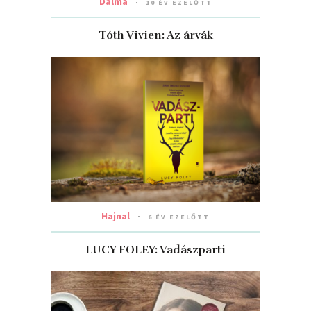
Dalma
10 ÉV EZELŐTT
Tóth Vivien: Az árvák
Hajnal
6 ÉV EZELŐTT
LUCY FOLEY: Vadászparti