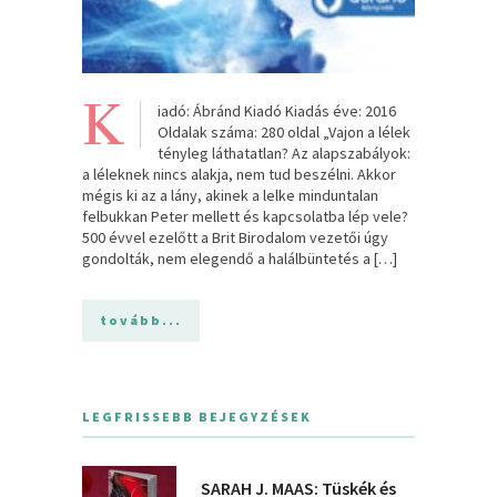
K
iadó: Ábránd Kiadó Kiadás éve: 2016
Oldalak száma: 280 oldal „Vajon a lélek
tényleg láthatatlan? Az alapszabályok:
a léleknek nincs alakja, nem tud beszélni. Akkor
mégis ki az a lány, akinek a lelke minduntalan
felbukkan Peter mellett és kapcsolatba lép vele?
500 évvel ezelőtt a Brit Birodalom vezetői úgy
gondolták, nem elegendő a halálbüntetés a […]
tovább...
LEGFRISSEBB BEJEGYZÉSEK
SARAH J. MAAS: Tüskék és