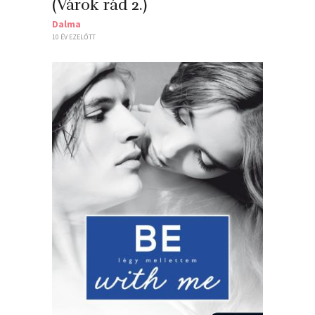
(Várok rád 2.)
Dalma
10 ÉV EZELŐTT