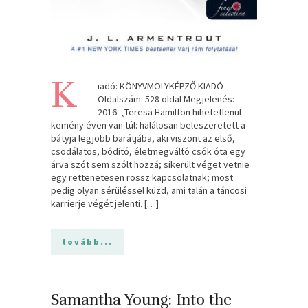
K
iadó: KÖNYVMOLYKÉPZŐ KIADÓ
Oldalszám: 528 oldal Megjelenés:
2016. „Teresa Hamilton hihetetlenül
kemény éven van túl: halálosan beleszeretett a
bátyja legjobb barátjába, aki viszont az első,
csodálatos, bódító, életmegváltó csók óta egy
árva szót sem szólt hozzá; sikerült véget vetnie
egy rettenetesen rossz kapcsolatnak; most
pedig olyan sérüléssel küzd, ami talán a táncosi
karrierje végét jelenti. […]
tovább...
Samantha Young: Into the