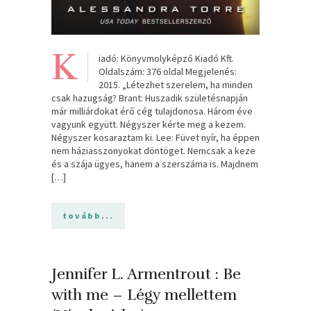
K
iadó: Könyvmolyképző Kiadó Kft.
Oldalszám: 376 oldal Megjelenés:
2015. „Létezhet szerelem, ha minden
csak hazugság? Brant: Huszadik születésnapján
már milliárdokat érő cég tulajdonosa. Három éve
vagyunk együtt. Négyszer kérte meg a kezem.
Négyszer kosaraztam ki. Lee: Füvet nyír, ha éppen
nem háziasszonyokat döntöget. Nemcsak a keze
és a szája ügyes, hanem a szerszáma is. Majdnem
[…]
tovább...
Jennifer L. Armentrout : Be
with me – Légy mellettem