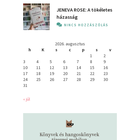
JENEVA ROSE: A ​tökéletes
házasság
NINCS HOZZÁSZÓLÁS
2026. augusztus
h
K
s
c
p
s
v
1
2
3
4
5
6
7
8
9
10
11
12
13
14
15
16
17
18
19
20
21
22
23
24
25
26
27
28
29
30
31
« júl