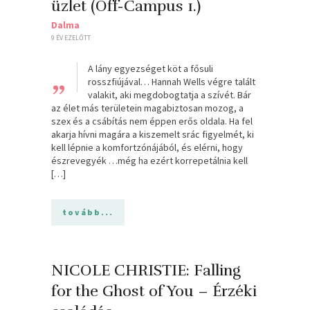
üzlet (Off-Campus 1.)
Dalma
9 ÉV EZELŐTT
„
A lány egyezséget köt a fősuli
rosszfiújával… Hannah Wells végre talált
valakit, aki megdobogtatja a szívét. Bár
az élet más területein magabiztosan mozog, a
szex és a csábítás nem éppen erős oldala. Ha fel
akarja hívni magára a kiszemelt srác figyelmét, ki
kell lépnie a komfortzónájából, és elérni, hogy
észrevegyék …még ha ezért korrepetálnia kell
[…]
tovább...
NICOLE CHRISTIE: Falling
for the Ghost of You – Érzéki