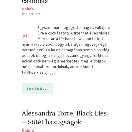
csalódás
Dalma
10 ÉV EZELŐTT
„
Egyszer már megégette magát; vállalja-e
újra a kockázatot? A tizenhét éves Violet
Mercer arra tér haza Hawaii-on töltött
nyári vakációjából, hogy a barátja megcsalja egy
barátnőjével. És ha ez önmagában nem volna elég
pocsék dolog, az anyja hozzámegy egy férfihoz,
akivel csak nemrég ismerkedtek meg. A dolgok
még kínosabbra fordulnak, amikor Violet
találkozik az új, […]
tovább...
Alessandra Torre: Black Lies
– Sötét hazugságok
Dalma