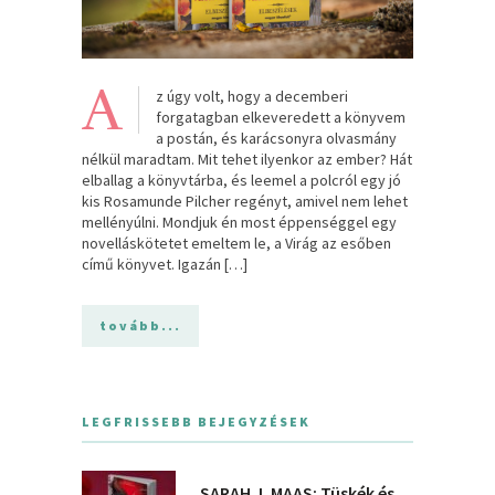
A
z úgy volt, hogy a decemberi
forgatagban elkeveredett a könyvem
a postán, és karácsonyra olvasmány
nélkül maradtam. Mit tehet ilyenkor az ember? Hát
elballag a könyvtárba, és leemel a polcról egy jó
kis Rosamunde Pilcher regényt, amivel nem lehet
mellényúlni. Mondjuk én most éppenséggel egy
novelláskötetet emeltem le, a Virág az esőben
című könyvet. Igazán […]
tovább...
LEGFRISSEBB BEJEGYZÉSEK
SARAH J. MAAS: Tüskék és