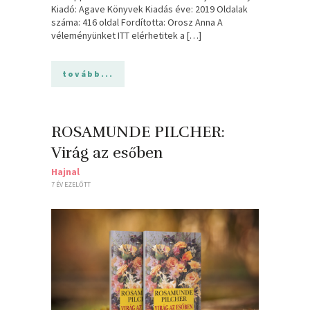
Kiadó: Agave Könyvek Kiadás éve: 2019 Oldalak
száma: 416 oldal Fordította: Orosz Anna A
véleményünket ITT elérhetitek a […]
tovább...
ROSAMUNDE PILCHER:
Virág az esőben
Hajnal
7 ÉV EZELŐTT