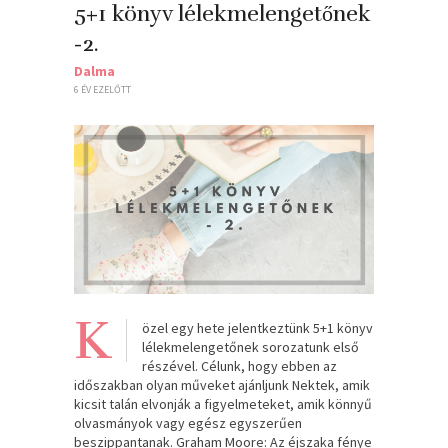
5+1 könyv lélekmelengetőnek
-2.
Dalma
6 ÉV EZELŐTT
K
özel egy hete jelentkeztünk 5+1 könyv
lélekmelengetőnek sorozatunk első
részével. Célunk, hogy ebben az
időszakban olyan műveket ajánljunk Nektek, amik
kicsit talán elvonják a figyelmeteket, amik könnyű
olvasmányok vagy egész egyszerűen
beszippantanak. Graham Moore: Az ​éjszaka fénye