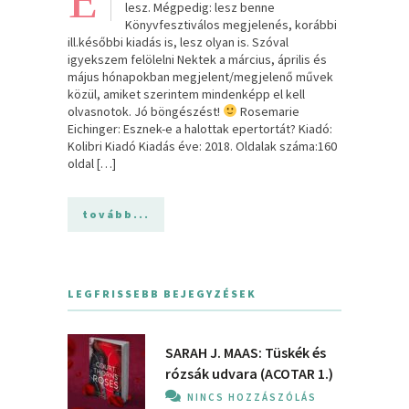
E
lesz. Mégpedig: lesz benne
Könyvfesztiválos megjelenés, korábbi
ill.későbbi kiadás is, lesz olyan is. Szóval
igyekszem felölelni Nektek a március, április és
május hónapokban megjelent/megjelenő művek
közül, amiket szerintem mindenképp el kell
olvasnotok. Jó böngészést!
Rosemarie
Eichinger: Esznek-e ​a halottak epertortát? Kiadó:
Kolibri Kiadó Kiadás éve: 2018. Oldalak száma:160
oldal […]
tovább...
LEGFRISSEBB BEJEGYZÉSEK
SARAH J. MAAS: Tüskék és
rózsák udvara (ACOTAR 1.)
NINCS HOZZÁSZÓLÁS