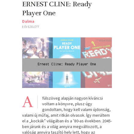
ERNEST CLINE: Ready
Player One
Dalma
8 ÉV EZELŐTT
A
fülszöveg alapján nagyon kíváncsi
voltam a könyvre, plusz úgy
gondoltam, hogy kell valami újdonság,
valami új műfaj, amit ritkán olvasok. Így merültem
el a „kockák” világában és a ’80-as években. 2045-
ben járunk és a világ annyira megváltozott, a
valóság annyira taszító hely lett, hogy az