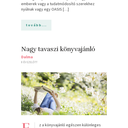
emberek vagy a tudatmódosító szerekhez
nyúlnak vagy egy OASIS […]
tovább...
Nagy tavaszi könyvajánló
Dalma
8 ÉV EZELŐTT
z a könyvajánló egészen különleges