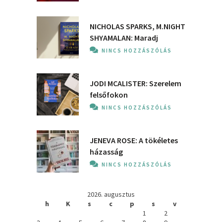
NICHOLAS SPARKS, M.NIGHT
SHYAMALAN: Maradj
NINCS HOZZÁSZÓLÁS
JODI MCALISTER: Szerelem
felsőfokon
NINCS HOZZÁSZÓLÁS
JENEVA ROSE: A ​tökéletes
házasság
NINCS HOZZÁSZÓLÁS
2026. augusztus
h
K
s
c
p
s
v
1
2