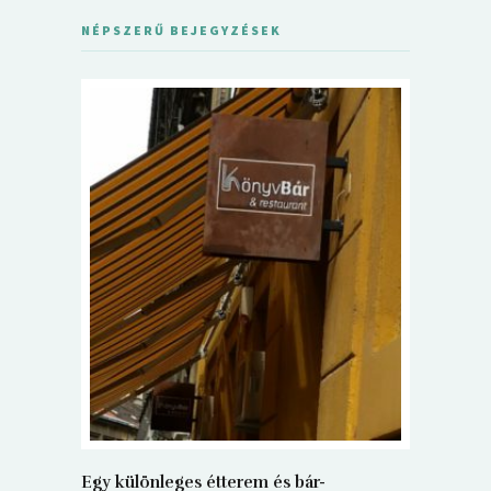
NÉPSZERŰ BEJEGYZÉSEK
5+1 Kará
Dalma
9
Egy különleges étterem és bár-