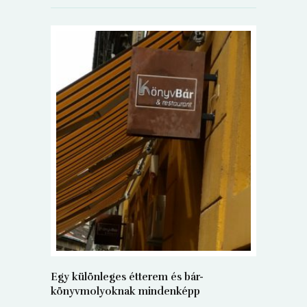
5+1 Kará
Dalma
9
Egy különleges étterem és bár-
könyvmolyoknak mindenképp