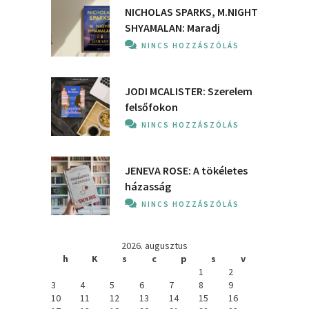
NICHOLAS SPARKS, M.NIGHT
SHYAMALAN: Maradj
NINCS HOZZÁSZÓLÁS
JODI MCALISTER: Szerelem
felsőfokon
NINCS HOZZÁSZÓLÁS
JENEVA ROSE: A ​tökéletes
házasság
NINCS HOZZÁSZÓLÁS
2026. augusztus
h
K
s
c
p
s
v
1
2
3
4
5
6
7
8
9
10
11
12
13
14
15
16