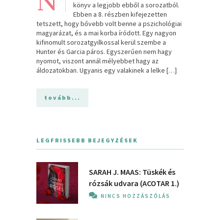
N
könyv a legjobb ebből a sorozatból.
Ebben a 8. részben kifejezetten
tetszett, hogy bővebb volt benne a pszichológiai
magyarázat, és a mai korba íródott. Egy nagyon
kifinomult sorozatgyilkossal kerül szembe a
Hunter és Garcia páros. Egyszerűen nem hagy
nyomot, viszont annál mélyebbet hagy az
áldozatokban. Ugyanis egy valakinek a lelke […]
tovább...
LEGFRISSEBB BEJEGYZÉSEK
SARAH J. MAAS: Tüskék és
rózsák udvara (ACOTAR 1.)
NINCS HOZZÁSZÓLÁS