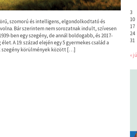
3
10
rű, szomorú és intelligens, elgondolkodtató és
17
t volna. Bár szerintem nem sorozatnak indult, szívesen
24
: 1939-ben egy szegény, de annál boldogabb, és 2017-
31
élet. A 19. század elején egy 5 gyermekes család a
ül szegény körülmények között […]
« jú