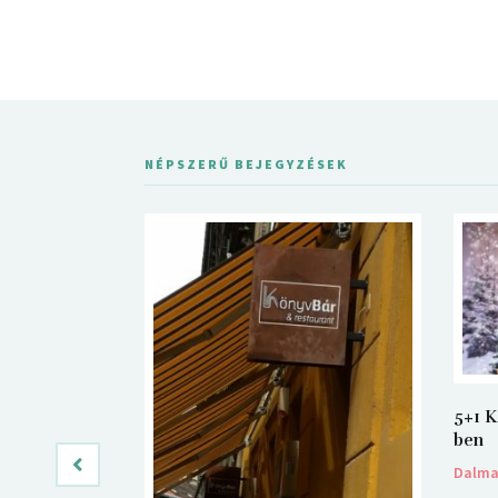
NÉPSZERŰ BEJEGYZÉSEK
5+1 K
ben
Dalm