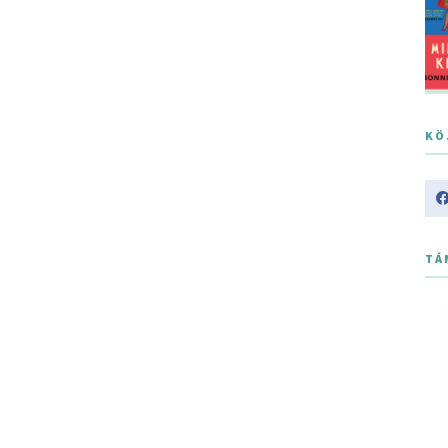
KÖ
TÁ