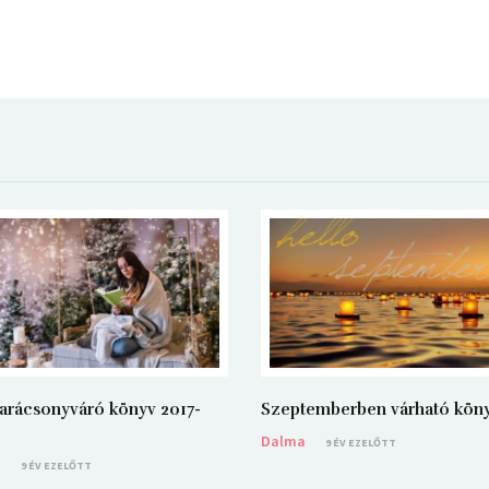
arácsonyváró könyv 2017-
Szeptemberben várható kön
Dalma
9 ÉV EZELŐTT
a
9 ÉV EZELŐTT