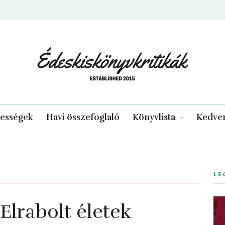
edeskiskonyvkritikak.hu
kességek
Havi összefoglaló
Könyvlista
Kedven
LE
lrabolt életek