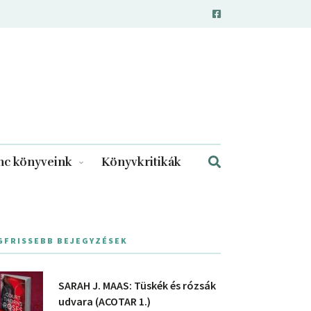
c könyveink
Könyvkritikák
GFRISSEBB BEJEGYZÉSEK
SARAH J. MAAS: Tüskék és rózsák
udvara (ACOTAR 1.)