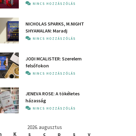
NINCS HOZZÁSZÓLÁS
NICHOLAS SPARKS, M.NIGHT
SHYAMALAN: Maradj
NINCS HOZZÁSZÓLÁS
JODI MCALISTER: Szerelem
felsőfokon
NINCS HOZZÁSZÓLÁS
JENEVA ROSE: A ​tökéletes
házasság
NINCS HOZZÁSZÓLÁS
2026. augusztus
h
K
s
c
p
s
v