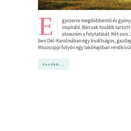
E
gyszerre megdöbbentő és gyönyö
inspiráló. Bárcsak tovább tartot
olvasnám a folytatását. Két sors
ben Dél-Karolinában egy kiváltságos, gazdag 
Mississippi folyón egy lakóhajóban rendkív
tovább...