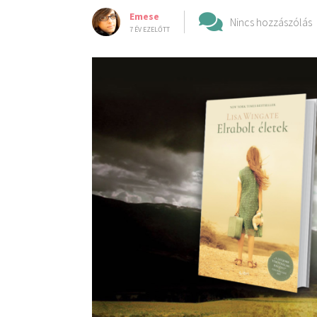
Emese
Nincs hozzászólás
7 ÉV EZELŐTT