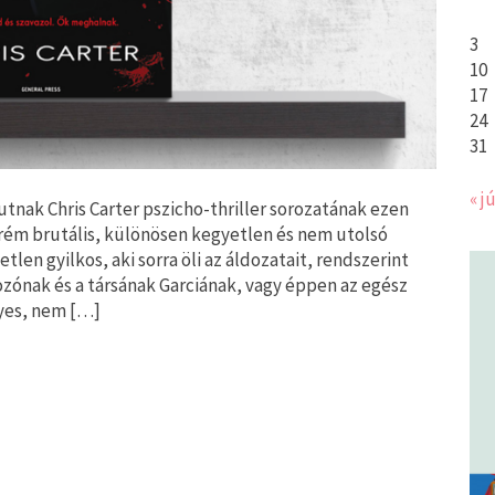
3
10
17
24
31
« jú
tnak Chris Carter pszicho-thriller sorozatának ezen
trém brutális, különösen kegyetlen és nem utolsó
tlen gyilkos, aki sorra öli az áldozatait, rendszerint
ónak és a társának Garciának, vagy éppen az egész
gyes, nem […]