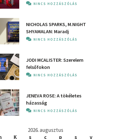
NINCS HOZZÁSZÓLÁS
NICHOLAS SPARKS, M.NIGHT
SHYAMALAN: Maradj
NINCS HOZZÁSZÓLÁS
JODI MCALISTER: Szerelem
felsőfokon
NINCS HOZZÁSZÓLÁS
JENEVA ROSE: A ​tökéletes
házasság
NINCS HOZZÁSZÓLÁS
2026. augusztus
h
K
s
c
p
s
v