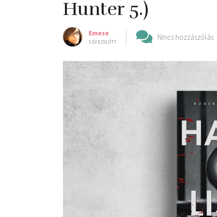
Hunter 5.)
Emese
Nincs hozzászólás
3 ÉV EZELŐTT