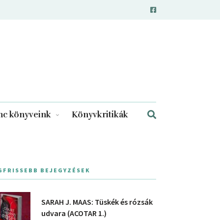
c könyveink
Könyvkritikák
GFRISSEBB BEJEGYZÉSEK
SARAH J. MAAS: Tüskék és rózsák
udvara (ACOTAR 1.)