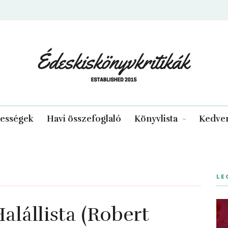
edeskiskonyvkritikak.hu
kességek
Havi összefoglaló
Könyvlista
Kedven
LE
lállista (Robert