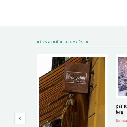
NÉPSZERŰ BEJEGYZÉSEK
5+1 K
ben
Dalm