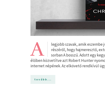
A
legjobb szavak, amik eszembe ju
részéről, hogy hajmeresztő, ex
sorban A bosszú. Adott egy kegye
élőben közvetítve azt Robert Hunter nyomoz
internet népének. Az elkövető rendkívül ü
tovább...