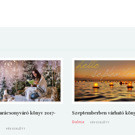
arácsonyváró könyv 2017-
Szeptemberben várható kön
Dalma
9 ÉV EZELŐTT
a
9 ÉV EZELŐTT