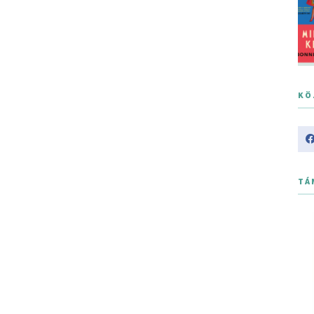
KÖ
TÁ