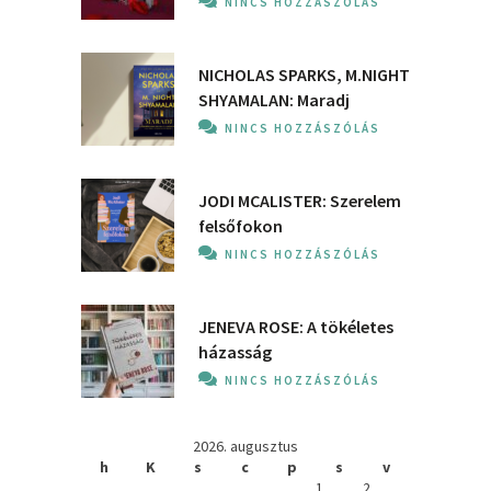
NINCS HOZZÁSZÓLÁS
NICHOLAS SPARKS, M.NIGHT
SHYAMALAN: Maradj
NINCS HOZZÁSZÓLÁS
JODI MCALISTER: Szerelem
felsőfokon
NINCS HOZZÁSZÓLÁS
JENEVA ROSE: A ​tökéletes
házasság
NINCS HOZZÁSZÓLÁS
2026. augusztus
h
K
s
c
p
s
v
1
2