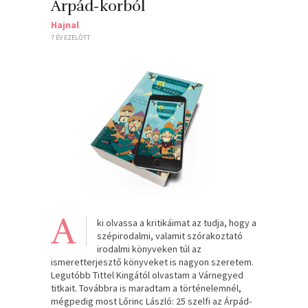
Árpád-korból
Hajnal
7 ÉV EZELŐTT
A
ki olvassa a kritikáimat az tudja, hogy a
szépirodalmi, valamit szórakoztató
irodalmi könyveken túl az
ismeretterjesztő könyveket is nagyon szeretem.
Legutóbb Tittel Kingától olvastam a Várnegyed
titkait. Továbbra is maradtam a történelemnél,
mégpedig most Lőrinc László: 25 szelfi az Árpád-