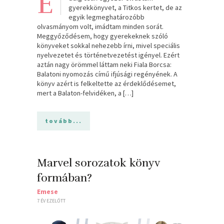
E
gyerekkönyvet, a Titkos kertet, de az
egyik legmeghatározóbb
olvasmányom volt, imádtam minden sorát.
Meggyőződésem, hogy gyerekeknek szóló
könyveket sokkal nehezebb írni, mivel speciális
nyelvezetet és történetvezetést igényel. Ezért
aztán nagy örömmel láttam neki Fiala Borcsa:
Balatoni nyomozás című ifjúsági regényének. A
könyv azért is felkeltette az érdeklődésemet,
mert a Balaton-felvidéken, a […]
tovább...
Marvel sorozatok könyv
formában?
Emese
7 ÉV EZELŐTT