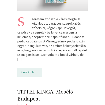
S
zeretem az őszt. A város megtelik
különleges, varázsos szagokkal és
színekkel, végre kapni levegőt,
csípősek a reggelek és lehet csavarogni a
kellemes, szeptemberi napsütésben. Budapest
pedig csodálatos. A Várnegyednek pedig igazán
egyedi hangulata van, az ember önkénytelenül is
érzi, hogy megannyi titok és rejtély között lépdel.
Én magam is sokszor voltam a budai Várban, de
[…]
tovább...
TITTEL KINGA: Mesélő
Budapest