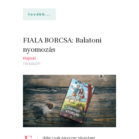
tovább...
FIALA BORCSA: Balatoni
nyomozás
Hajnal
7 ÉV EZELŐTT
ddig csak egyszer olvastam