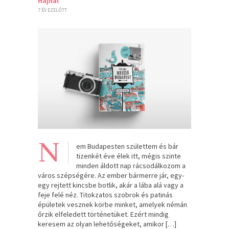
Hajnal
7 ÉV EZELŐTT
N
em Budapesten születtem és bár
tizenkét éve élek itt, mégis szinte
minden áldott nap rácsodálkozom a
város szépségére. Az ember bármerre jár, egy-
egy rejtett kincsbe botlik, akár a lába alá vagy a
feje felé néz. Titokzatos szobrok és patinás
épületek vesznek körbe minket, amelyek némán
őrzik elfeledett történetüket. Ezért mindig
keresem az olyan lehetőségeket, amikor […]