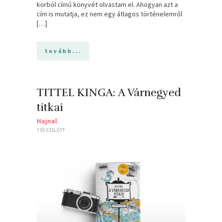
korból című könyvét olvastam el. Ahogyan azt a
cím is mutatja, ez nem egy átlagos történelemről
[…]
tovább...
TITTEL KINGA: A Várnegyed
titkai
Hajnal
7 ÉV EZELŐTT