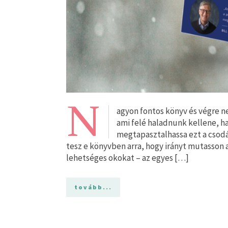
N
agyon fontos könyv és végre 
ami felé haladnunk kellene, h
megtapasztalhassa ezt a csodás 
tesz e könyvben arra, hogy irányt mutasson a
lehetséges okokat – az egyes […]
tovább...