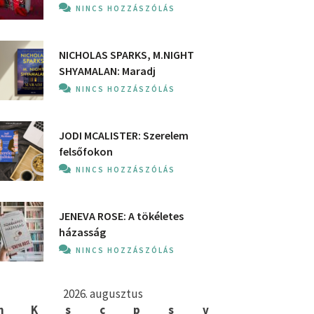
NINCS HOZZÁSZÓLÁS
NICHOLAS SPARKS, M.NIGHT
SHYAMALAN: Maradj
NINCS HOZZÁSZÓLÁS
JODI MCALISTER: Szerelem
felsőfokon
NINCS HOZZÁSZÓLÁS
JENEVA ROSE: A ​tökéletes
házasság
NINCS HOZZÁSZÓLÁS
2026. augusztus
h
K
s
c
p
s
v