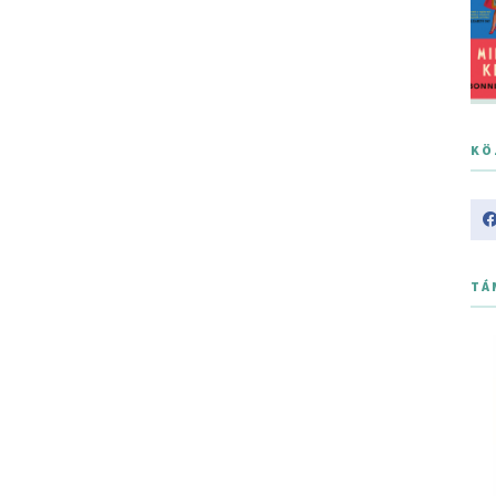
KÖ
TÁ