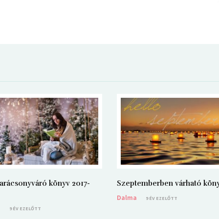
arácsonyváró könyv 2017-
Szeptemberben várható kön
Dalma
9 ÉV EZELŐTT
a
9 ÉV EZELŐTT