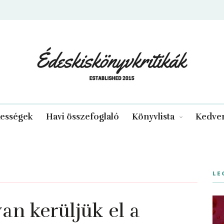
edeskiskonyvkritikak.hu
kességek
Havi összefoglaló
Könyvlista
Kedven
LE
n kerüljük el a