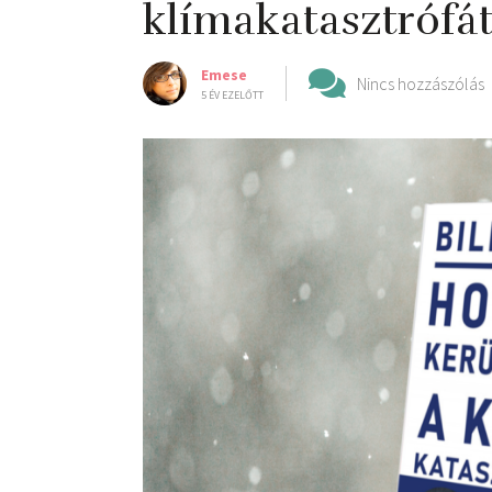
klímakatasztrófá
Emese
Nincs hozzászólás
5 ÉV EZELŐTT