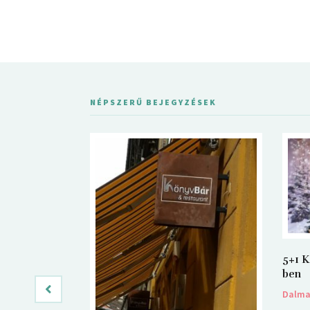
NÉPSZERŰ BEJEGYZÉSEK
5+1 K
ben
Dalm