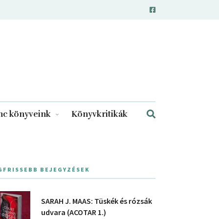
c könyveink
Könyvkritikák
GFRISSEBB BEJEGYZÉSEK
SARAH J. MAAS: Tüskék és rózsák
udvara (ACOTAR 1.)