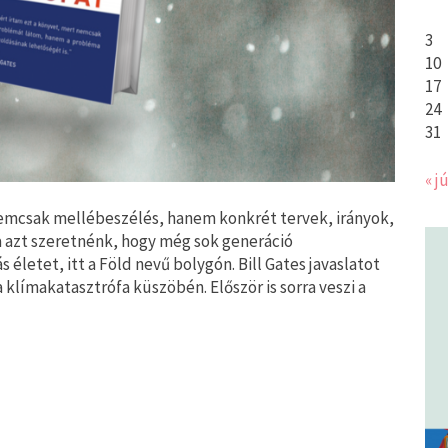
3
10
17
24
31
« jú
nemcsak mellébeszélés, hanem konkrét tervek, irányok,
a azt szeretnénk, hogy még sok generáció
életet, itt a Föld nevű bolygón. Bill Gates javaslatot
 klímakatasztrófa küszöbén. Először is sorra veszi a