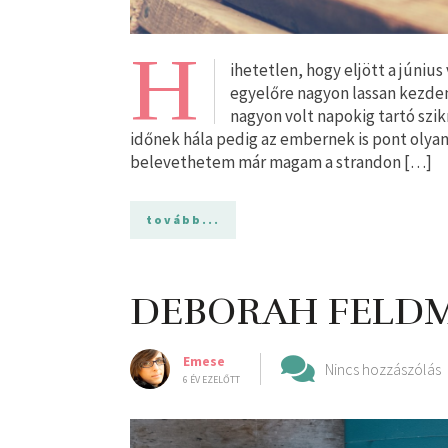
H
ihetetlen, hogy eljött a júniu
egyelőre nagyon lassan kezde
nagyon volt napokig tartó szik
időnek hála pedig az embernek is pont oly
belevethetem már magam a strandon […]
tovább...
DEBORAH FELDM
Emese
Nincs hozzászólás
6 ÉV EZELŐTT