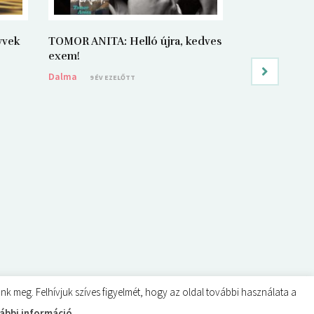
yvek
TOMOR ANITA: Helló újra, kedves
Budai Lotti: A
exem!
hálószobája (
Dalma
Dalma
9 ÉV EZELŐTT
9 ÉV EZ
 meg. Felhívjuk szíves figyelmét, hogy az oldal további használata a
ábbi információ