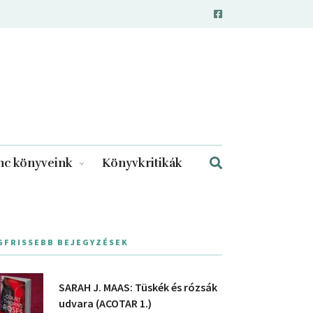
c könyveink
Könyvkritikák
GFRISSEBB BEJEGYZÉSEK
SARAH J. MAAS: Tüskék és rózsák
udvara (ACOTAR 1.)