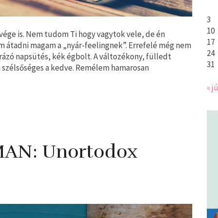
3
10
s vége is. Nem tudom Ti hogy vagytok vele, de én
17
m átadni magam a „nyár-feelingnek”. Errefelé még nem
24
rázó napsütés, kék égbolt. A változékony, fülledt
31
an szélsőséges a kedve. Remélem hamarosan
« jú
AN: Unortodox