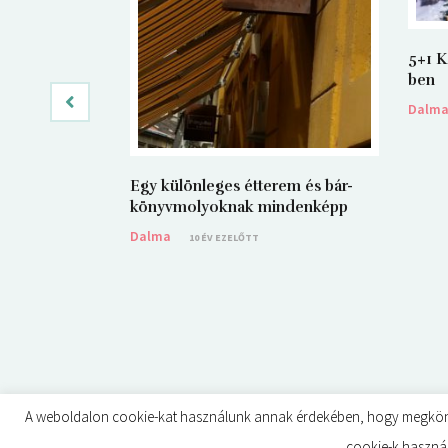
5+1 K
ben
Dalm
Egy különleges étterem és bár-
könyvmolyoknak mindenképp
Dalma
10 ÉV EZELŐTT
A weboldalon cookie-kat használunk annak érdekében, hogy megkönnyít
© ÉDES KIS KÖNYVKRITIKÁK 2024
cookie-k használ