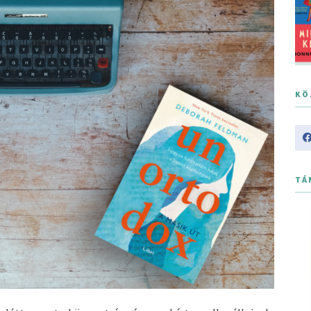
KÖ
TÁ