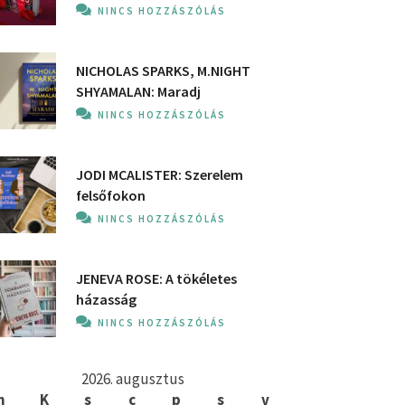
NINCS HOZZÁSZÓLÁS
NICHOLAS SPARKS, M.NIGHT
SHYAMALAN: Maradj
NINCS HOZZÁSZÓLÁS
JODI MCALISTER: Szerelem
felsőfokon
NINCS HOZZÁSZÓLÁS
JENEVA ROSE: A ​tökéletes
házasság
NINCS HOZZÁSZÓLÁS
2026. augusztus
h
K
s
c
p
s
v