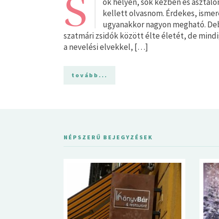
S
ok helyen, sok kézben és asztalon
kellett olvasnom. Érdekes, isme
ugyanakkor nagyon megható. Deb
szatmári zsidók között élte életét, de mindi
a nevelési elvekkel, […]
tovább...
NÉPSZERŰ BEJEGYZÉSEK