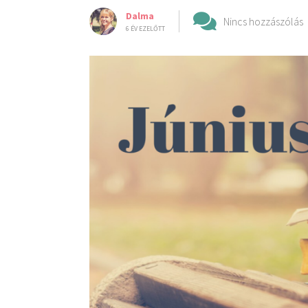
Dalma
Nincs hozzászólás
6 ÉV EZELŐTT