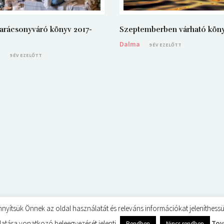
arácsonyváró könyv 2017-
Szeptemberben várható kön
Dalma
9 ÉV EZELŐTT
a
9 ÉV EZELŐTT
sük Önnek az oldal használatát és releváns információkat jeleníthessünk
atára vonatkozó beleegyezését jelenti.
Tov
Rendben
Nincs rendben