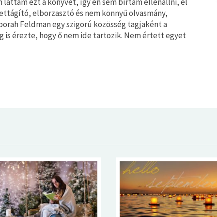
 láttam ezt a könyvet, így én sem bírtam ellenállni, el
rettágító, elborzasztó és nem könnyű olvasmány,
orah Feldman egy szigorú közösség tagjaként a
g is érezte, hogy ő nem ide tartozik. Nem értett egyet