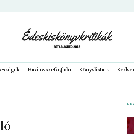
edeskiskonyvkritikak.hu
kességek
Havi összefoglaló
Könyvlista
Kedven
LE
aló