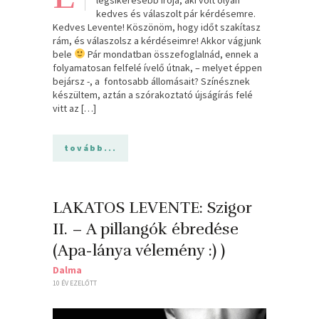
kedves és válaszolt pár kérdésemre.
Kedves Levente! Köszönöm, hogy időt szakítasz
rám, és válaszolsz a kérdéseimre! Akkor vágjunk
bele
Pár mondatban összefoglalnád, ennek a
folyamatosan felfelé ívelő útnak, – melyet éppen
bejársz -, a fontosabb állomásait? Színésznek
készültem, aztán a szórakoztató újságírás felé
vitt az […]
tovább...
LAKATOS LEVENTE: Szigor
II. – A pillangók ébredése
(Apa-lánya vélemény :) )
Dalma
10 ÉV EZELŐTT