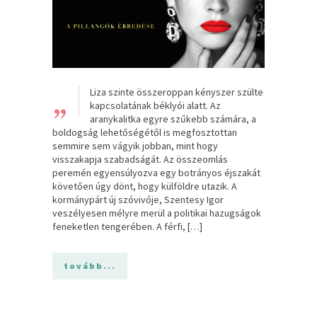
„
Liza szinte összeroppan kényszer szülte
kapcsolatának béklyói alatt. Az
aranykalitka egyre szűkebb számára, a
boldogság lehetőségétől is megfosztottan
semmire sem vágyik jobban, mint hogy
visszakapja szabadságát. Az összeomlás
peremén egyensúlyozva egy botrányos éjszakát
követően úgy dönt, hogy külföldre utazik. A
kormánypárt új szóvivője, Szentesy Igor
veszélyesen mélyre merül a politikai hazugságok
feneketlen tengerében. A férfi, […]
tovább...