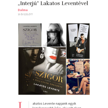
„Interjú” Lakatos Leventével
Dalma
10 ÉV EZELŐTT
L
akatos Levente napjaink egyik
legsikeresebb írója, aki volt olyan