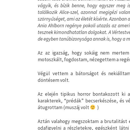
vágyik, és bízik benne, hogy egyszer meg 
találkozik Alice-szel, azonnal megigézi vala
szörnyűséget, ami az életét kísérte. Azonban a
Ania Ahlborn regénye pokoli utazás az amerik
tesznek kimondhatatlan dolgokat. A Vértestvé
de egyben tanúbizonysága annak is, hogy a műf
Az az igazság, hogy sokáig nem mertem 
motoszkált, fogdostam, nézegettem a regén
Végül vettem a bátorságot és nekiállta
döntésem volt.
Az elején tipikus horror bontakozott ki 
karakterek, “prédák” becserkészése, és vér
átugrottam (muszáj volt
)
Aztán valahogy megszoktam a brutalitást 
odafigyelni a részletekre, egészként látn