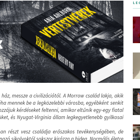
LE
áz, messze a civilizációtól. A Morrow család lakja, akik
a mennek be a legközelebbi városba, egyébként senkit
zájuk kérdéseket feltenni, amikor eltűnik egy-egy fiatal
üket, és Nyugat-Virginia állam legkegyetlenebb gyilkosai
dóan részt vesz családja erőszakos tevékenységében, de
gzó sikolyoktól sokszor kirázza a hideg. Normális életre