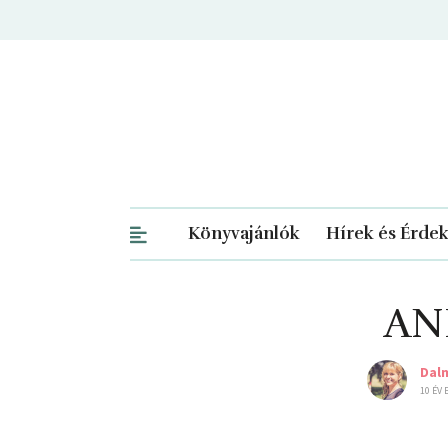
Könyvajánlók
Hírek és Érde
AN
Dal
10 ÉV