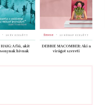
Emese
10 ÉV EZELŐTT
12 HÓNAP EZELŐTT
AIG: A fiú, akit
DEBBIE MACOMBER: Aki a
sonynak hívnak
virágot szereti