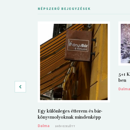
NÉPSZERŰ BEJEGYZÉSEK
5+1 K
ben
Dalm
Egy különleges étterem és bár-
könyvmolyoknak mindenképp
Dalma
10 ÉV EZELŐTT