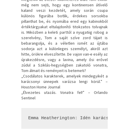
még nem sejti, hogy egy kontinensen átívelő
kaland veszi kezdetét, amely során csupa
különös figurába botlik, érdekes sorsokba
pillanthat be, és nyomába ered egy kabinokból
értéktárgyakat eltulajdonító titokzatos tolvajnak
is. Miközben a keleti parttól a nyugatiig robog a
szerelvény, Tom a saját szíve zord tájait is
bebarangolja, és a véletlen ismét az újtába
sodorja azt a különleges személyt, akiről azt
hitte, örökre elveszítette. De vajon van-e esély az
újrakezdésre, vagy a lavina, amely ősi erővel
zúdul a Sziklás-hegységben zakatoló vonatra,
Tom álmait és reményeit is betemeti?
„Csodálatos karakterek, amelyek mindegyikét a
karácsonyi ünnepek varázsa lengi körül.” –
Houston Home Journal
„Élvezetes utazás. Vonatra fel!” – Orlando
Sentinel
Emma Heatherington: Idén ​karácsonykor