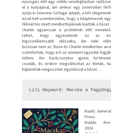
nyüzsgés elől egy vidéki vendégházban rejtőzne
el a kutyájával, ám amikor egy ismeretlen férfi
nyitja ki Seaview Cottage ajtaját, a két idegennek
azzal kell szembesülnie, hogy a tulajdonosok egy
félreértés miatt mindkettejüknek kiadták a házat.
Charlie ugyancsak a problémái elől menekül.
Lehet, hogy egyeseknek ez az év
legcsodálatosabb időszaka, ám neki idén
biztosan nem az. Rose és Charlie mindketten arra
számítottak, hogy ezt az ünnepet egyedül fogják
tölteni. Ám karácsonykor igenis történnek
csodák, és örökre megváltozhat az életük, ha
hajlandóak megosztani egymással a házat…
Lili Hayward: Macska ​a fagyöngy alatt
Kiadó: General
Press
Kiadás éve:
2024