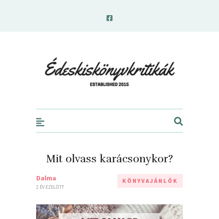
edeskiskonyvkritikak.hu
Mit olvass karácsonykor?
Dalma
KÖNYVAJÁNLÓK
2 ÉV EZELŐTT