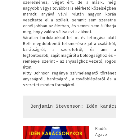
szerelméhez, véget ért, de a másik, még
nagyobb vágya továbbra is elérhető közelségben
maradt: anyává válni. Miután nagyon korán
veszítette el a szüleit, semmit sem szeretne
ennél jobban az életben, és semmi sem állíthatja
meg, hogy valóra váltsa ezt az álmot.
Váratlan fordulatokkal teli öt év leforgása alatt
Beth megdöbbentő felismerésre jut a családról,
barátságról, a szeretetről, és ami a
legfontosabb, saját magáról a boldogsághoz és –
reményei szerint – az anyasághoz vezető, rögös
úton.
Kitty Johnson regénye szívmelengető történet
anyaságról, barátságról, a továbblépésről és a
szeretet minden formájáról.
Benjamin Stevenson: Idén ​karácsonykor 
Kiadó:
Agave