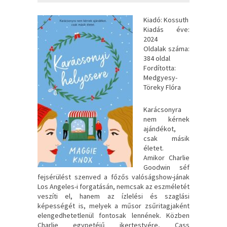
Kiadó: Kossuth
Kiadás éve:
2024
Oldalak száma:
384 oldal
Fordította:
Medgyesy-
Töreky Flóra
Karácsonyra ​
nem kérnek
ajándékot,
csak másik
életet.
Amikor Charlie
Goodwin séf
fejsérülést szenved a főzős valóságshow-jának
Los Angeles-i forgatásán, nemcsak az eszméletét
veszíti el, hanem az ízlelési és szaglási
képességét is, melyek a műsor zsűritagjaként
elengedhetetlenül fontosak lennének. Közben
Charlie egypetéjű ikertestvére, Cass