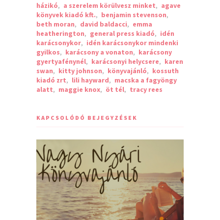
házikó
,
a szerelem körülvesz minket
,
agave
könyvek kiadó kft.
,
benjamin stevenson
,
beth moran
,
david baldacci
,
emma
heatherington
,
general press kiadó
,
idén
karácsonykor
,
idén karácsonykor mindenki
gyilkos
,
karácsony a vonaton
,
karácsony
gyertyafénynél
,
karácsonyi helycsere
,
karen
swan
,
kitty johnson
,
könyvajánló
,
kossuth
kiadó zrt
,
lili hayward
,
macska a fagyöngy
alatt
,
maggie knox
,
öt tél
,
tracy rees
KAPCSOLÓDÓ BEJEGYZÉSEK