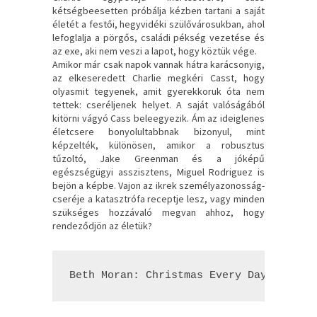
kétségbeesetten próbálja kézben tartani a saját
életét a festői, hegyvidéki szülővárosukban, ahol
lefoglalja a pörgős, családi pékség vezetése és
az exe, aki nem veszi a lapot, hogy köztük vége.
Amikor már csak napok vannak hátra karácsonyig,
az elkeseredett Charlie megkéri Casst, hogy
olyasmit tegyenek, amit gyerekkoruk óta nem
tettek: cseréljenek helyet. A saját valóságából
kitörni vágyó Cass beleegyezik. Ám az ideiglenes
életcsere bonyolultabbnak bizonyul, mint
képzelték, különösen, amikor a robusztus
tűzoltó, Jake Greenman és a jóképű
egészségügyi asszisztens, Miguel Rodriguez is
bejön a képbe. Vajon az ikrek személyazonosság-
cseréje a katasztrófa receptje lesz, vagy minden
szükséges hozzávaló megvan ahhoz, hogy
rendeződjön az életük?
Beth Moran: Christmas ​Every Day – A sz