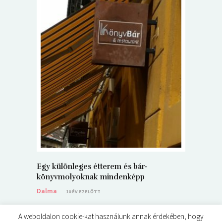
5+1 Kará
Dalma
9
Egy különleges étterem és bár-
könyvmolyoknak mindenképp
Dalma
10 ÉV EZELŐTT
A weboldalon cookie-kat használunk annak érdekében, hogy