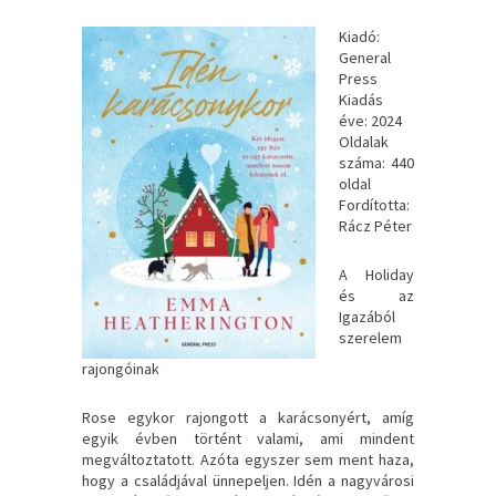
Kiadó:
General
Press
Kiadás
éve: 2024
Oldalak
száma: 440
oldal
Fordította:
Rácz Péter
A Holiday
és az
Igazából
szerelem
rajongóinak
Rose egykor rajongott a karácsonyért, amíg
egyik évben történt valami, ami mindent
megváltoztatott. Azóta egyszer sem ment haza,
hogy a családjával ünnepeljen. Idén a nagyvárosi