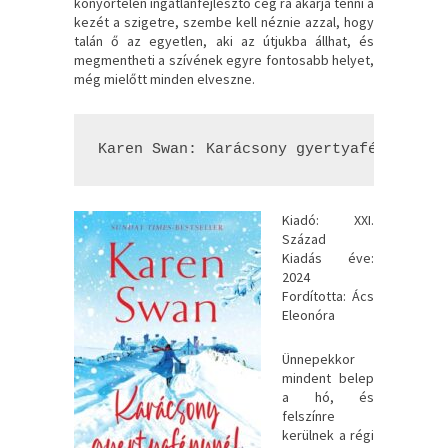
könyörtelen ingatlanfejlesztő cég rá akarja tenni a
kezét a szigetre, szembe kell néznie azzal, hogy
talán ő az egyetlen, aki az útjukba állhat, és
megmentheti a szívének egyre fontosabb helyet,
még mielőtt minden elveszne.
Karen Swan: Karácsony ​gyertyafénynél
Kiadó: XXI.
Század
Kiadás éve:
2024
Fordította: Ács
Eleonóra
Ünnepekkor
mindent belep
a hó, és
felszínre
kerülnek a régi