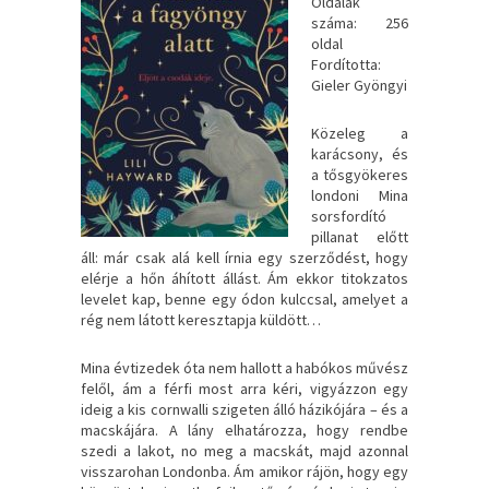
Oldalak
száma: 256
oldal
Fordította:
Gieler Gyöngyi
Közeleg a
karácsony, és
a tősgyökeres
londoni Mina
sorsfordító
pillanat előtt
áll: már csak alá kell írnia egy szerződést, hogy
elérje a hőn áhított állást. Ám ekkor titokzatos
levelet kap, benne egy ódon kulccsal, amelyet a
rég nem látott keresztapja küldött…
Mina évtizedek óta nem hallott a habókos művész
felől, ám a férfi most arra kéri, vigyázzon egy
ideig a kis cornwalli szigeten álló házikójára – és a
macskájára. A lány elhatározza, hogy rendbe
szedi a lakot, no meg a macskát, majd azonnal
visszarohan Londonba. Ám amikor rájön, hogy egy