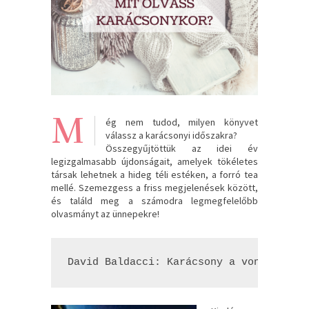
M
ég nem tudod, milyen könyvet
válassz a karácsonyi időszakra?
Összegyűjtöttük az idei év
legizgalmasabb újdonságait, amelyek tökéletes
társak lehetnek a hideg téli estéken, a forró tea
mellé. Szemezgess a friss megjelenések között,
és találd meg a számodra legmegfelelőbb
olvasmányt az ünnepekre!
David Baldacci: Karácsony ​a vonaton