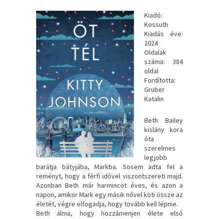
Kiadó:
Kossuth
Kiadás éve:
2024
Oldalak
száma: 384
oldal
Fordította:
Gruber
Katalin
Beth Bailey
kislány kora
óta
szerelmes
legjobb
barátja bátyjába, Markba. Sosem adta fel a
reményt, hogy a férfi idővel viszontszereti majd.
Azonban Beth már harmincöt éves, és azon a
napon, amikor Mark egy másik nővel köti össze az
életét, végre elfogadja, hogy tovább kell lépnie.
Beth álma, hogy hozzámenjen élete első