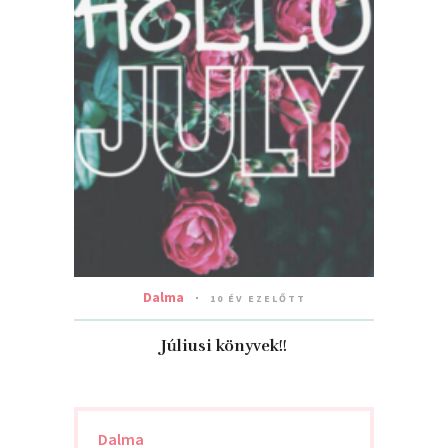
Dalma
10 ÉV EZELŐTT
Júliusi könyvek!!
Dalma