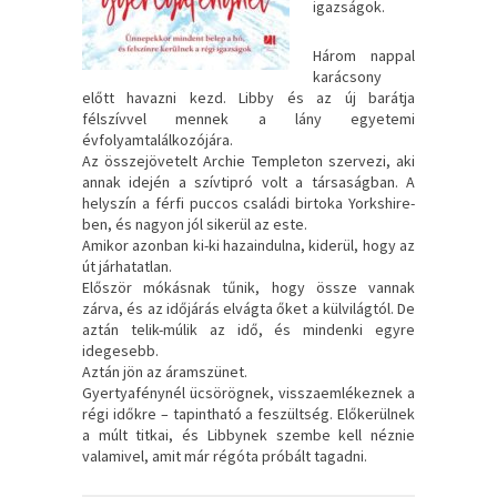
igazságok.
Három nappal
karácsony
előtt havazni kezd. Libby és az új barátja
félszívvel mennek a lány egyetemi
évfolyamtalálkozójára.
Az összejövetelt Archie Templeton szervezi, aki
annak idején a szívtipró volt a társaságban. A
helyszín a férfi puccos családi birtoka Yorkshire-
ben, és nagyon jól sikerül az este.
Amikor azonban ki-ki hazaindulna, kiderül, hogy az
út járhatatlan.
Először mókásnak tűnik, hogy össze vannak
zárva, és az időjárás elvágta őket a külvilágtól. De
aztán telik-múlik az idő, és mindenki egyre
idegesebb.
Aztán jön az áramszünet.
Gyertyafénynél ücsörögnek, visszaemlékeznek a
régi időkre – tapintható a feszültség. Előkerülnek
a múlt titkai, és Libbynek szembe kell néznie
valamivel, amit már régóta próbált tagadni.