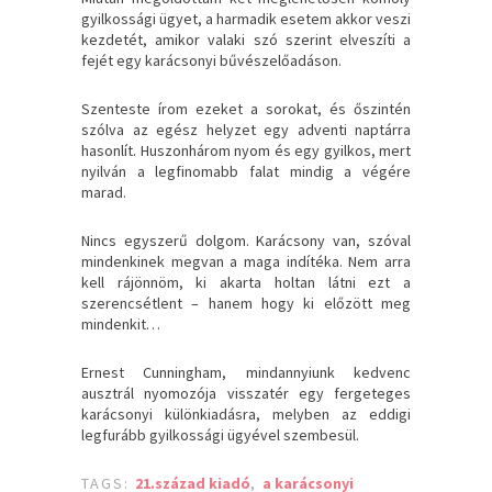
gyilkossági ügyet, a harmadik esetem akkor veszi
kezdetét, amikor valaki szó szerint elveszíti a
fejét egy karácsonyi bűvészelőadáson.
Szenteste írom ezeket a sorokat, és őszintén
szólva az egész helyzet egy adventi naptárra
hasonlít. Huszonhárom nyom és egy gyilkos, mert
nyilván a legfinomabb falat mindig a végére
marad.
Nincs egyszerű dolgom. Karácsony van, szóval
mindenkinek megvan a maga indítéka. Nem arra
kell rájönnöm, ki akarta holtan látni ezt a
szerencsétlent – hanem hogy ki előzött meg
mindenkit…
Ernest Cunningham, mindannyiunk kedvenc
ausztrál nyomozója visszatér egy fergeteges
karácsonyi különkiadásra, melyben az eddigi
legfurább gyilkossági ügyével szembesül.
TAGS:
21.század kiadó
,
a karácsonyi