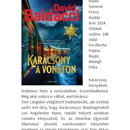
Kiadó:
General
Press
Kiadás
éve: 2024
Oldalak
száma: 248
oldal
Fordította:
Pejkov
Boján,
Melegh
Erika
Karácsony ​
környékén
érdemes hinni a varázslatban. Sosemtudhatod.
Még akár valóra is válhat, amit kívánsz.
Tom Langdon világlátott haditudósító, aki ezúttal
azért kel útra, hogy karácsonyra Washingtonból
Los Angelesbe érjen, repülő helyett azonban
vonatra kényszerül, és az Amerikai Egyesült
Államokat átszelő vasútvonalon kénytelen
megtenni az ötezer kilométeres utat. Tom ekkor