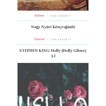
Dalma
8 ÉV EZELŐTT
Nagy Nyári Könyvajánló
Emese
2 ÉV EZELŐTT
STEPHEN KING: Holly (Holly Gibney
3.)