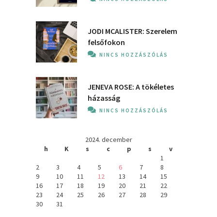
JODI MCALISTER: Szerelem
felsőfokon
NINCS HOZZÁSZÓLÁS
JENEVA ROSE: A ​tökéletes
házasság
NINCS HOZZÁSZÓLÁS
2024. december
h
K
s
c
p
s
v
1
2
3
4
5
6
7
8
9
10
11
12
13
14
15
16
17
18
19
20
21
22
23
24
25
26
27
28
29
30
31