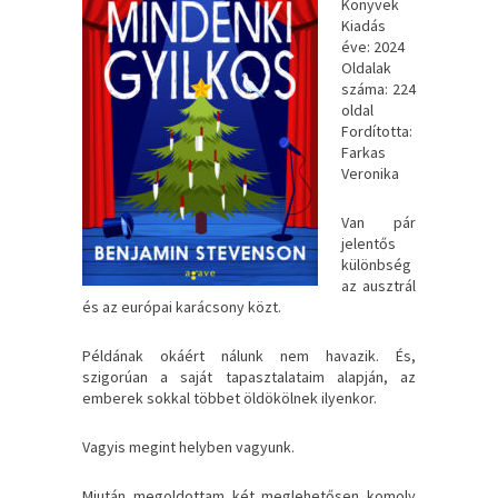
Könyvek
Kiadás
éve: 2024
Oldalak
száma: 224
oldal
Fordította:
Farkas
Veronika
Van pár
jelentős
különbség
az ausztrál
és az európai karácsony közt.
Példának okáért nálunk nem havazik. És,
szigorúan a saját tapasztalataim alapján, az
emberek sokkal többet öldökölnek ilyenkor.
Vagyis megint helyben vagyunk.
Miután megoldottam két meglehetősen komoly