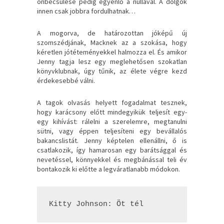
önbecsülése pedig egyenlő a nullával. A dolgok
innen csak jobbra fordulhatnak…
A mogorva, de határozottan jóképű új
szomszédjának, Macknek az a szokása, hogy
kéretlen jótéteményekkel halmozza el. És amikor
Jenny tagja lesz egy meglehetősen szokatlan
könyvklubnak, úgy tűnik, az élete végre kezd
érdekesebbé válni.
A tagok olvasás helyett fogadalmat tesznek,
hogy karácsony előtt mindegyikük teljesít egy-
egy kihívást: rálelni a szerelemre, megtanulni
sütni, vagy éppen teljesíteni egy bevállalós
bakancslistát. Jenny képtelen ellenállni, ő is
csatlakozik, így hamarosan egy barátsággal és
nevetéssel, könnyekkel és megbánással teli év
bontakozik ki előtte a legváratlanabb módokon.
Kitty Johnson: Öt ​tél