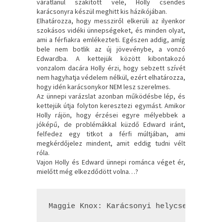
váratlanul szakított vele, Holly csendes
karácsonyra készül meghitt kis házikójában.
Elhatározza, hogy messziről elkerüli az ilyenkor
szokásos vidéki ünnepségeket, és minden olyat,
ami a férfiakra emlékezteti. Egészen addig, amíg
bele nem botlik az új jövevénybe, a vonzó
Edwardba. A kettejük között kibontakozó
vonzalom dacára Holly érzi, hogy sebzett szívét
nem hagyhatja védelem nélkül, ezért elhatározza,
hogy idén karácsonykor NEM lesz szerelmes.
Az ünnepi varázslat azonban működésbe lép, és
kettejük útja folyton keresztezi egymást. Amikor
Holly rájön, hogy érzései egyre mélyebbek a
jóképű, de problémákkal küzdő Edward iránt,
felfedez egy titkot a férfi múltjában, ami
megkérdőjelez mindent, amit eddig tudni vélt
róla.
Vajon Holly és Edward ünnepi románca véget ér,
mielőtt még elkezdődött volna…?
Maggie Knox: Karácsonyi ​helycsere