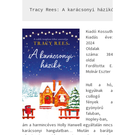
Tracy Rees: A ​karácsonyi házikó
Kiadó: Kossuth
Kiadás éve:
2024
Oldalak
száma: 384
oldal
Fordította: E.
Molnár Eszter
Hull a hó,
kigyúlnak a
csillogó
fények a
gyönyörű
faluban,
Hopley-ban,
ám a harmincéves Holly Hanwell egyáltalán nincs
karácsonyi hangulatban… Miután a barátja