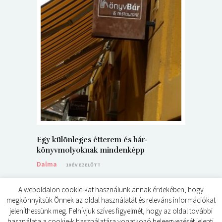
5+1 Kará
Dalma
9
Egy különleges étterem és bár-
könyvmolyoknak mindenképp
Dalma
10 ÉV EZELŐTT
A weboldalon cookie-kat használunk annak érdekében, hogy
megkönnyítsük Önnek az oldal használatát és releváns információkat
jeleníthessünk meg. Felhívjuk szíves figyelmét, hogy az oldal további
használata a cookie-k használatára vonatkozó beleegyezését jelenti.