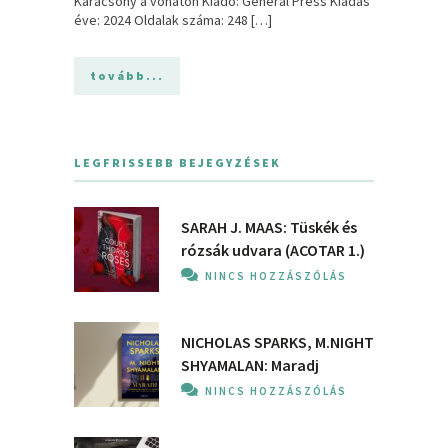
Karácsony ​a vonaton Kiadó: General Press Kiadás
éve: 2024 Oldalak száma: 248 […]
tovább...
LEGFRISSEBB BEJEGYZÉSEK
SARAH J. MAAS: Tüskék és
rózsák udvara (ACOTAR 1.)
NINCS HOZZÁSZÓLÁS
NICHOLAS SPARKS, M.NIGHT
SHYAMALAN: Maradj
NINCS HOZZÁSZÓLÁS