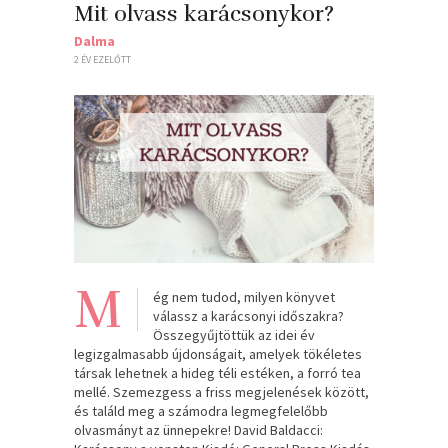
Mit olvass karácsonykor?
Dalma
2 ÉV EZELŐTT
M
ég nem tudod, milyen könyvet
válassz a karácsonyi időszakra?
Összegyűjtöttük az idei év
legizgalmasabb újdonságait, amelyek tökéletes
társak lehetnek a hideg téli estéken, a forró tea
mellé. Szemezgess a friss megjelenések között,
és találd meg a számodra legmegfelelőbb
olvasmányt az ünnepekre! David Baldacci: