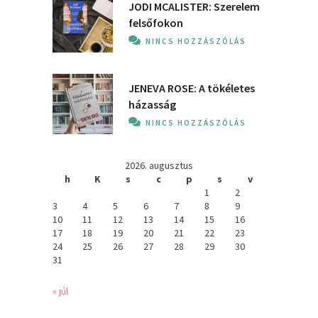
JODI MCALISTER: Szerelem
felsőfokon
NINCS HOZZÁSZÓLÁS
JENEVA ROSE: A ​tökéletes
házasság
NINCS HOZZÁSZÓLÁS
2026. augusztus
h
K
s
c
p
s
v
1
2
3
4
5
6
7
8
9
10
11
12
13
14
15
16
17
18
19
20
21
22
23
24
25
26
27
28
29
30
31
« júl