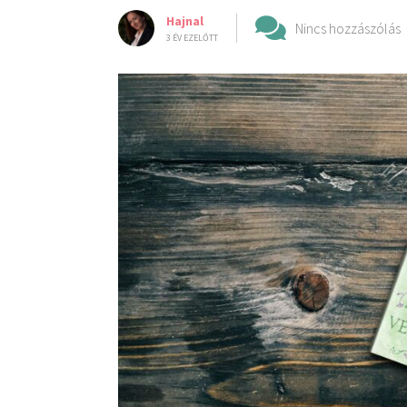
Hajnal
Nincs hozzászólás
3 ÉV EZELŐTT