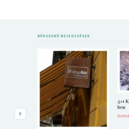
NÉPSZERŰ BEJEGYZÉSEK
5+1 K
ben
Dalm