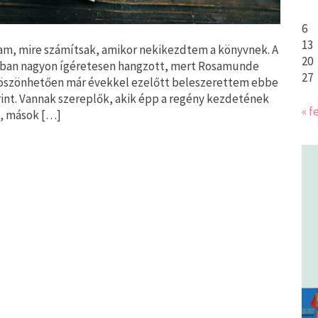
6
13
tam, mire számítsak, amikor nekikezdtem a könyvnek. A
20
onban nagyon ígéretesen hangzott, mert Rosamunde
27
köszönhetően már évekkel ezelőtt beleszerettem ebbe
zerint. Vannak szereplők, akik épp a regény kezdetének
« f
a, mások […]