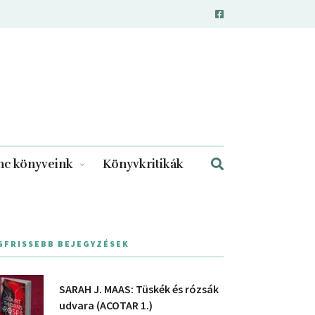
c könyveink
Könyvkritikák
GFRISSEBB BEJEGYZÉSEK
SARAH J. MAAS: Tüskék és rózsák
udvara (ACOTAR 1.)