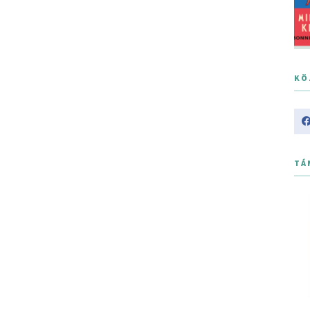
KÖ
TÁ