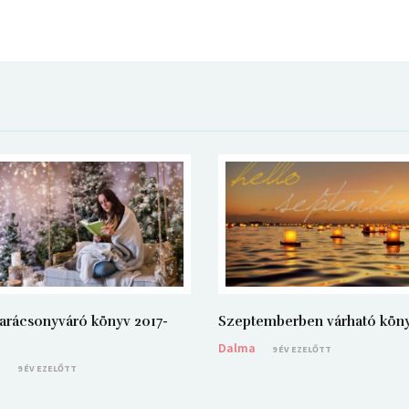
arácsonyváró könyv 2017-
Szeptemberben várható kön
Dalma
9 ÉV EZELŐTT
a
9 ÉV EZELŐTT