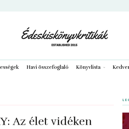
edeskiskonyvkritikak.hu
kességek
Havi összefoglaló
Könyvlista
Kedven
LE
 Az élet vidéken