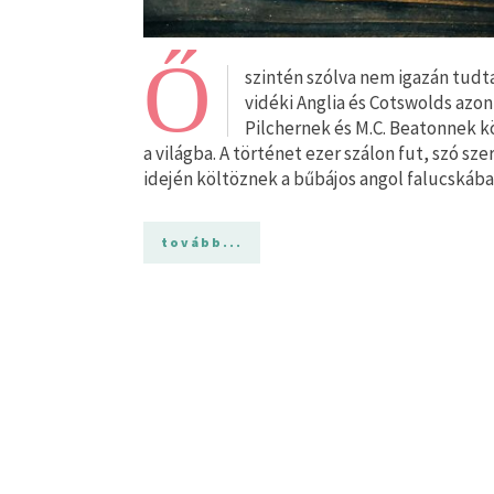
Ő
szintén szólva nem igazán tud
vidéki Anglia és Cotswolds az
Pilchernek és M.C. Beatonnek 
a világba. A történet ezer szálon fut, szó s
idején költöznek a bűbájos angol falucskáb
tovább...