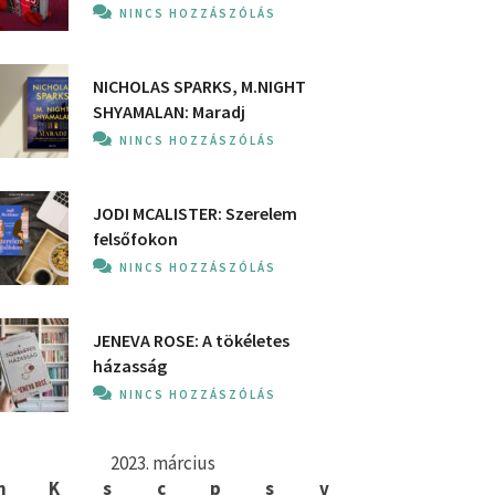
NINCS HOZZÁSZÓLÁS
NICHOLAS SPARKS, M.NIGHT
SHYAMALAN: Maradj
NINCS HOZZÁSZÓLÁS
JODI MCALISTER: Szerelem
felsőfokon
NINCS HOZZÁSZÓLÁS
JENEVA ROSE: A ​tökéletes
házasság
NINCS HOZZÁSZÓLÁS
2023. március
h
K
s
c
p
s
v