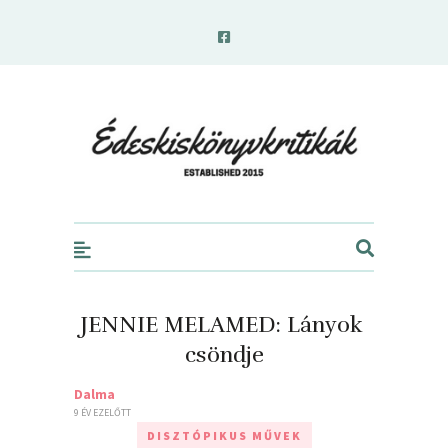
edeskiskonyvkritikak.hu
JENNIE MELAMED: Lányok ​
csöndje
Dalma
9 ÉV EZELŐTT
DISZTÓPIKUS MŰVEK