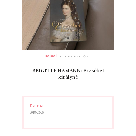
Hajnal
4 ÉV EZELŐTT
BRIGITTE HAMANN: Erzsébet
királyné
Dalma
2018-02-06