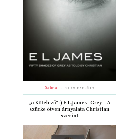
Dalma
11 ÉV EZELŐTT
„a Kötelező” :) E.L.James- Grey – A
szürke ötven árnyalata Christian
szerint