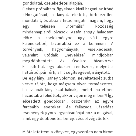
gondolatai, cselekedetei alapján.
Eleinte próbáltam figyelmen kívül hagyni az írónő
célozgatásait, a lányok elejtett, befejezetlen
mondatait, és abba a hitbe ringatni magam, hogy
egy teljesen „normális” közösség
mindennapjairól olvasok. Aztán ahogy haladtam
előre a cselekménybe úgy vált egyre
különösebbé, bizarrabbá ez a kommuna. A
törvényeik, hagyományaik, viselkedésük,
valamint utódaik „nevelése” mindjobban
megdöbbentett. Az Őseikre hivatkozva
kialakítottak egy abszurd rendszert, melyet a
háttérből pár férfi, a hit segítségével, irányított.
De egy lány, Janey Solomon, neveltetését sutba
vetve rájött, hogy mégsem olyan természetes,
ha az apák lányaikkal hálnak, amelett ha ebben
hazudtak a felnőttek, akkor vajon még miben?! Így
elkezdett gondolkozni, összerakni az egyre
furcsább eseteket, és fellázadt. Lázadása
események gyors egymásutánját hozta magával,
amik egy döbbenetes befejezéssel végződtek.
Mióta letettem a könyvet, egyszerűen nem bírom