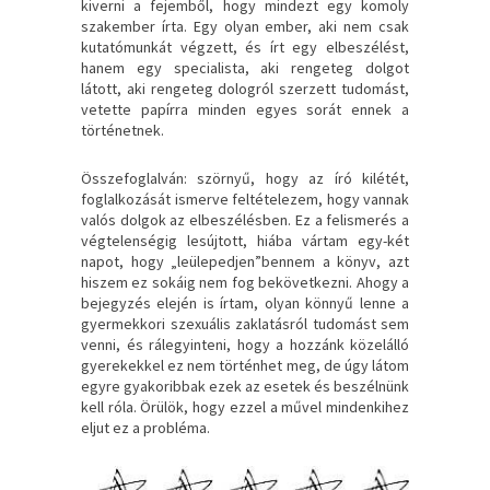
kiverni a fejemből, hogy mindezt egy komoly
szakember írta. Egy olyan ember, aki nem csak
kutatómunkát végzett, és írt egy elbeszélést,
hanem egy specialista, aki rengeteg dolgot
látott, aki rengeteg dologról szerzett tudomást,
vetette papírra minden egyes sorát ennek a
történetnek.
Összefoglalván: szörnyű, hogy az író kilétét,
foglalkozását ismerve feltételezem, hogy vannak
valós dolgok az elbeszélésben. Ez a felismerés a
végtelenségig lesújtott, hiába vártam egy-két
napot, hogy „leülepedjen”bennem a könyv, azt
hiszem ez sokáig nem fog bekövetkezni. Ahogy a
bejegyzés elején is írtam, olyan könnyű lenne a
gyermekkori szexuális zaklatásról tudomást sem
venni, és rálegyinteni, hogy a hozzánk közelálló
gyerekekkel ez nem történhet meg, de úgy látom
egyre gyakoribbak ezek az esetek és beszélnünk
kell róla. Örülök, hogy ezzel a művel mindenkihez
eljut ez a probléma.