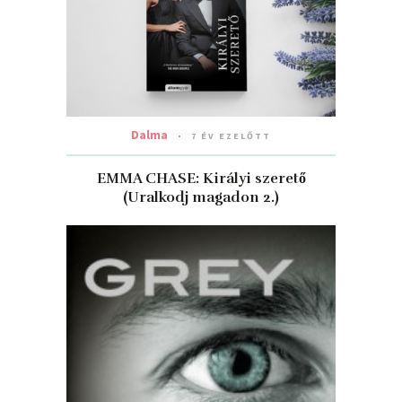
Dalma
7 ÉV EZELŐTT
EMMA CHASE: Királyi ​szerető
(Uralkodj magadon 2.)