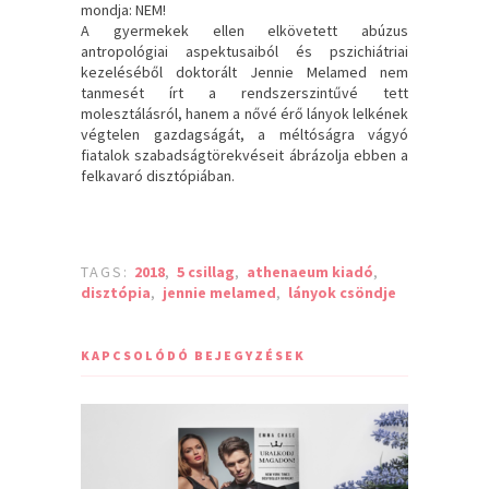
mondja: NEM!
A gyermekek ellen elkövetett abúzus
antropológiai aspektusaiból és pszichiátriai
kezeléséből doktorált Jennie Melamed nem
tanmesét írt a rendszerszintűvé tett
molesztálásról, hanem a nővé érő lányok lelkének
végtelen gazdagságát, a méltóságra vágyó
fiatalok szabadságtörekvéseit ábrázolja ebben a
felkavaró disztópiában.
TAGS:
2018
,
5 csillag
,
athenaeum kiadó
,
disztópia
,
jennie melamed
,
lányok csöndje
KAPCSOLÓDÓ BEJEGYZÉSEK