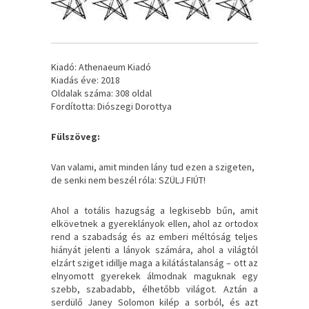
Kiadó: Athenaeum Kiadó
Kiadás éve: 2018
Oldalak száma: 308 oldal
Fordította: Diószegi Dorottya
Fülszöveg:
Van valami, amit minden lány tud ezen a szigeten,
de senki nem beszél róla: SZÜLJ FIÚT!
Ahol a totális hazugság a legkisebb bűn, amit
elkövetnek a gyereklányok ellen, ahol az ortodox
rend a szabadság és az emberi méltóság teljes
hiányát jelenti a lányok számára, ahol a világtól
elzárt sziget idillje maga a kilátástalanság – ott az
elnyomott gyerekek álmodnak maguknak egy
szebb, szabadabb, élhetőbb világot. Aztán a
serdülő Janey Solomon kilép a sorból, és azt