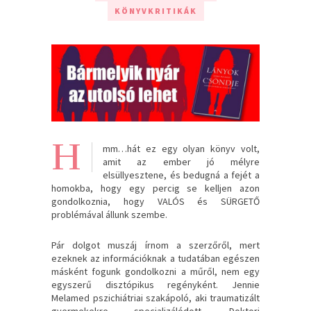
KÖNYVKRITIKÁK
H
mm…hát ez egy olyan könyv volt,
amit az ember jó mélyre
elsüllyesztene, és bedugná a fejét a
homokba, hogy egy percig se kelljen azon
gondolkoznia, hogy VALÓS és SÜRGETŐ
problémával állunk szembe.
Pár dolgot muszáj írnom a szerzőről, mert
ezeknek az információknak a tudatában egészen
másként fogunk gondolkozni a műről, nem egy
egyszerű disztópikus regényként. Jennie
Melamed pszichiátriai szakápoló, aki traumatizált
gyermekekre specializálódott. Doktori