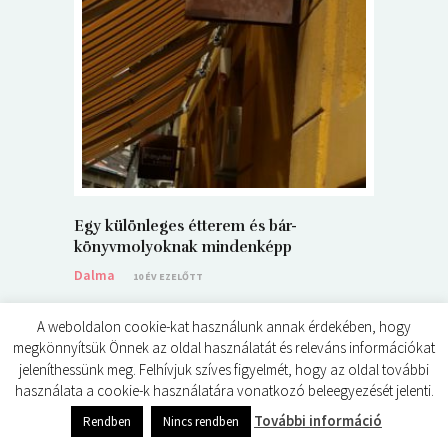
5+1 Kará
Dalma
9
Egy különleges étterem és bár-
könyvmolyoknak mindenképp
Dalma
10 ÉV EZELŐTT
A weboldalon cookie-kat használunk annak érdekében, hogy
megkönnyítsük Önnek az oldal használatát és releváns információkat
jeleníthessünk meg. Felhívjuk szíves figyelmét, hogy az oldal további
használata a cookie-k használatára vonatkozó beleegyezését jelenti.
© ÉDES KIS KÖNYVKRITIKÁK 2024
0
shares
További információ
Rendben
Nincs rendben