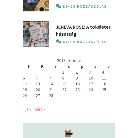
NINCS HOZZÁSZÓLÁS
JENEVA ROSE: A ​tökéletes
házasság
NINCS HOZZÁSZÓLÁS
2018. február
h
K
s
c
p
s
v
1
2
3
4
5
6
7
8
9
10
11
12
13
14
15
16
17
18
19
20
21
22
23
24
25
26
27
28
« jan
márc »