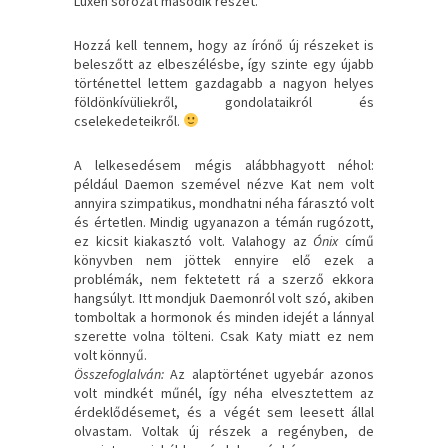
Luxen sorozat második részét.
Hozzá kell tennem, hogy az írónő új részeket is
beleszőtt az elbeszélésbe, így szinte egy újabb
történettel lettem gazdagabb a nagyon helyes
földönkívüliekről, gondolataikról és
cselekedeteikről.
A lelkesedésem mégis alábbhagyott néhol:
például Daemon szemével nézve Kat nem volt
annyira szimpatikus, mondhatni néha fárasztó volt
és értetlen. Mindig ugyanazon a témán rugózott,
ez kicsit kiakasztó volt. Valahogy az
Ónix
című
könyvben nem jöttek ennyire elő ezek a
problémák, nem fektetett rá a szerző ekkora
hangsúlyt. Itt mondjuk Daemonról volt szó, akiben
tomboltak a hormonok és minden idejét a lánnyal
szerette volna tölteni. Csak Katy miatt ez nem
volt könnyű.
Összefoglalván:
Az alaptörténet ugyebár azonos
volt mindkét műnél, így néha elvesztettem az
érdeklődésemet, és a végét sem leesett állal
olvastam. Voltak új részek a regényben, de