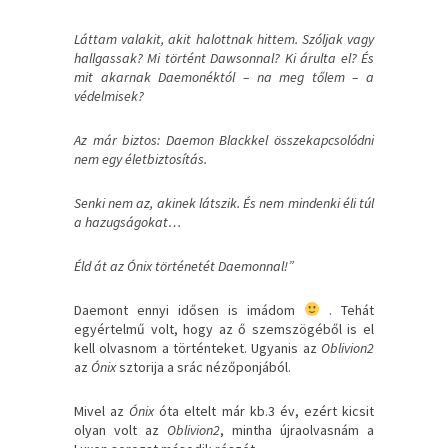
Láttam valakit, akit halottnak hittem. Szóljak vagy
hallgassak? Mi történt Dawsonnal? Ki árulta el? És
mit akarnak Daemonéktól – na meg tőlem – a
védelmisek?
Az már biztos: Daemon Blackkel összekapcsolódni
nem egy életbiztosítás.
Senki nem az, akinek látszik. És nem mindenki éli túl
a hazugságokat…
Éld át az Ónix történetét Daemonnal!”
Daemont ennyi idősen is imádom
. Tehát
egyértelmű volt, hogy az ő szemszögéből is el
kell olvasnom a történteket. Ugyanis az
Oblivion2
az
Ónix
sztorija a srác nézőponjából.
Mivel az
Ónix
óta eltelt már kb.3 év, ezért kicsit
olyan volt az
Oblivion2
, mintha újraolvasnám a