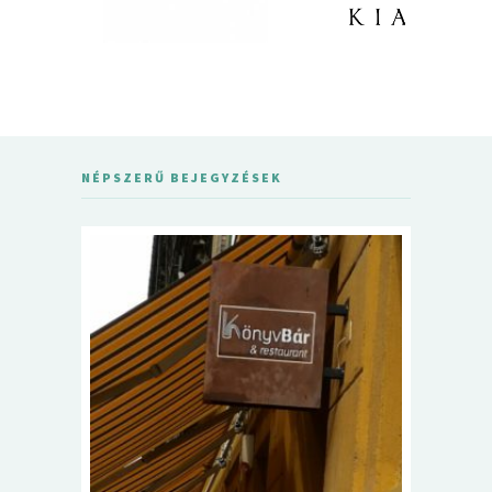
NÉPSZERŰ BEJEGYZÉSEK
5+1 Kará
Dalma