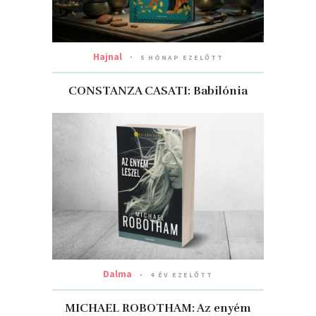
Hajnal
5 HÓNAP EZELŐTT
CONSTANZA CASATI: Babilónia
Dalma
4 ÉV EZELŐTT
MICHAEL ROBOTHAM: Az ​enyém