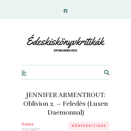
edeskiskonyvkritikak.hu
JENNIFER ARMENTROUT:
Oblivion 2. – Feledés (Luxen
Daemonnal)
Dalma
KÖNYVKRITIKÁK
10 ÉV EZELŐTT