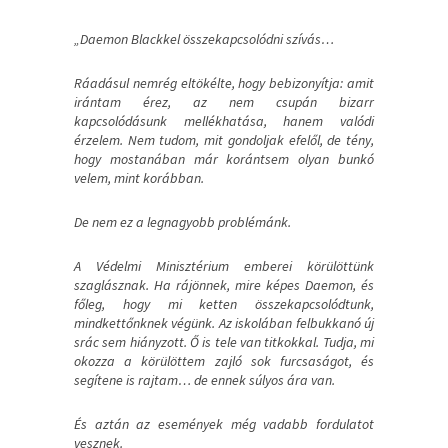
„Daemon Blackkel összekapcsolódni szívás…
Ráadásul nemrég eltökélte, hogy bebizonyítja: amit
irántam érez, az nem csupán bizarr
kapcsolódásunk mellékhatása, hanem valódi
érzelem. Nem tudom, mit gondoljak efelől, de tény,
hogy mostanában már korántsem olyan bunkó
velem, mint korábban.
De nem ez a legnagyobb problémánk.
A Védelmi Minisztérium emberei körülöttünk
szaglásznak. Ha rájönnek, mire képes Daemon, és
főleg, hogy mi ketten összekapcsolódtunk,
mindkettőnknek végünk. Az iskolában felbukkanó új
srác sem hiányzott. Ő is tele van titkokkal. Tudja, mi
okozza a körülöttem zajló sok furcsaságot, és
segítene is rajtam… de ennek súlyos ára van.
És aztán az események még vadabb fordulatot
vesznek.