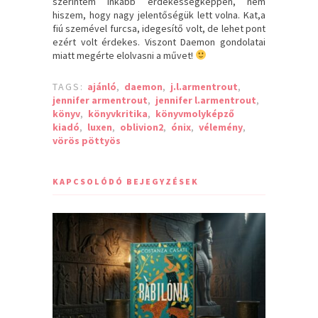
szerintem inkább érdekességképpen, nem
hiszem, hogy nagy jelentőségük lett volna. Kat,a
fiú szemével furcsa, idegesítő volt, de lehet pont
ezért volt érdekes. Viszont Daemon gondolatai
miatt megérte elolvasni a művet!
TAGS:
ajánló
,
daemon
,
j.l.armentrout
,
jennifer armentrout
,
jennifer l.armentrout
,
könyv
,
könyvkritika
,
könyvmolyképző
kiadó
,
luxen
,
oblivion2
,
ónix
,
vélemény
,
vörös pöttyös
KAPCSOLÓDÓ BEJEGYZÉSEK