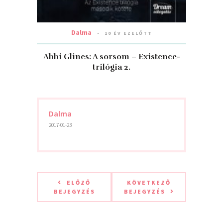
Dalma
10 ÉV EZELŐTT
Abbi Glines: A sorsom – Existence-
trilógia 2.
Dalma
2017-01-23
ELŐZŐ
KÖVETKEZŐ
BEJEGYZÉS
BEJEGYZÉS