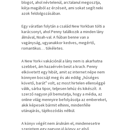
blogot, ahol névtelenül, arctalanul megosztja,
kiírja magából az érzéseit, ami sokat segít neki
azok feldolgozásában.
Egy váratlan folytán a család New Yorkban tölti a
karácsonyt, ahol Penny találkozik a minden lány
álmával, Noah-val. A fiúban benne van a
vagányság, ugyanakkor kedves, megértő,
romantikus… tökéletes.
A New York-i vakációnál a lány nem is akarhatna
szebbet, ám hazaérvén beüt a krach. Penny
elkövetett egy hibát, amit az internet népe nem
könnyen bocsájt meg és aki eddig „hűséges
követő, barát” volt, az most hirtelen ellenséggé
válik, sárba tipor, teljesen lehúz és kikészít. A
szerző nagyon jól bemutatja, hogy a média, az
online világ mennyire befolyásolja az embereket,
akik képesek bármit elhinni, mindenféle
utánajárás, tájékozódás nélkül.
A könyv végét nem árulnám el, mindenesetre
szerintem egy nagyon jó könyv az első