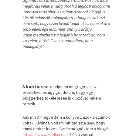
izgalmas és sármos zenész srácba. Pár nap alatt
megfordul velük a világ, Noah a legjobb dolog, ami
Pennyvel történhet, és a lány azonnal világgá is
kürtöli újdonsült boldogságát a blogon csak azt
nem sejti, hogy ezzel lavinát indít el, és nemsokára
több ellensége lesz, mint ahány barátja
Vajon megbízhatsz a legjobb barátodban, ha a
szerelem a tét? És a szerelmedben, ha a
boldogság?”
A borító
: szinte teljesen megegyezik az
eredetivel és úgy gondolom, hogy egy
bloggerhez tökéletesen illik. Szóval nekem
tetszik.
Ami miatt megvettem a könyvet, azok a számok
voltak. Kíváncsi voltam mit tud ez a lány, hogy
ennyi ember követi. Aztán megnéztem a blogját
(
https://www.zoella.co.uk/
) és a vlogját