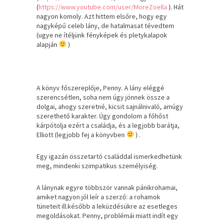
(
https://www.youtube.com/user/MoreZoella
). Hát
nagyon komoly. Azt hittem elsőre, hogy egy
nagyképű celeb lány, de hatalmasat tévedtem
(ugye ne ítéljünk fényképek és pletykalapok
alapján
)
A könyv főszereplője, Penny. A lány eléggé
szerencsétlen, soha nem úgy jönnek össze a
dolgai, ahogy szeretné, kicsit sajnálnivaló, amúgy
szerethető karakter. Úgy gondolom a főhőst
kárpótolja ezért a családja, és a legjobb barátja,
Elliott (legjobb fej a könyvben
) .
Egy igazán összetartó családdal ismerkedhetünk
meg, mindenki szimpatikus személyiség.
A lánynak egyre többször vannak pánikrohamai,
amiket nagyon jól leír a szerző: a rohamok
tüneteit ill.később a leküzdésükre az esetleges
megoldásokat. Penny, problémái miatt indít egy