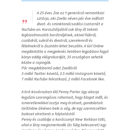
„
A 25 éves Zoe az Y generáció nemzetközi
sztárja, aki Zoella néven pár éve indított
divat- és sminktanácsadási csatornát a
YouTube-on. Korosztályából sok lány őt tekinti
legbizalmasabb barátnőjének, akivel fiúkról,
családról, suliról és divatról, szerelemről és
félelmekről is őszintén lehet beszélni. A Girl Online
megdöntötte a megjelenés hetében legjobban fogyó
könyv eddig világrekordját, 35 országban vehetik
kézbe a rajongók.
Pár megdöbbentő adat Zoelláról:
3 millió Twitter követő, 3.5 millió Instagram követő,
7 millió YouTube feliratkozó, 2 millió Facebook like.
A brit kisvárosban élő Penny Porter úgy akarja
legyőzni szorongásos rohamait, hogy blogot indít, és
ismeretlenekkel osztja meg érzéseit, gondolatait.
GirlOnline álnéven bele is vág, de egy szerencsétlen
baleset elrettenti a folytatástól.
Penny és családja a karácsonyt New Yorkban tölti,
ahol a lány megismerkedik (és fülig beleszeret) egy