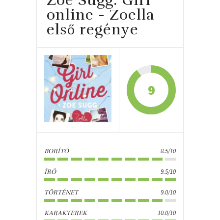
Zoe Sugg: Girl
online - Zoella
első regénye
9
8.5/10
BORÍTÓ
9.5/10
ÍRÓ
9.0/10
TÖRTÉNET
10.0/10
KARAKTEREK