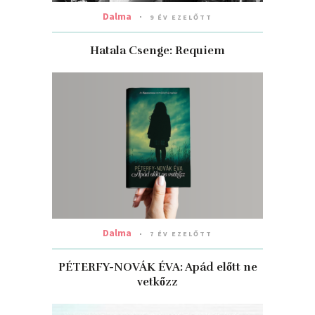
Dalma
9 ÉV EZELŐTT
Hatala Csenge: Requiem
Dalma
7 ÉV EZELŐTT
PÉTERFY-NOVÁK ÉVA: Apád ​előtt ne
vetkőzz