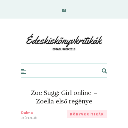
edeskiskonyvkritikak.hu
Zoe Sugg: Girl online –
Zoella első regénye
Dalma
KÖNYVKRITIKÁK
10 ÉV EZELŐTT