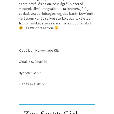
szerelemről és az online világról. A szerző
mindenki álmát megvalósította: kedves, jó fej
család, vicces, hűséges legjobb barát, New York
karácsonykor és szilveszterkor, egy tökéletes
fiú, romantika, első szerelem a legjobb fajtából
, és Waldorf Astoria
.
Kiadó:Libri Könyvkiadó Kft.
Oldalak száma:380
Nyelv:MAGYAR
Kiadás éve:2016