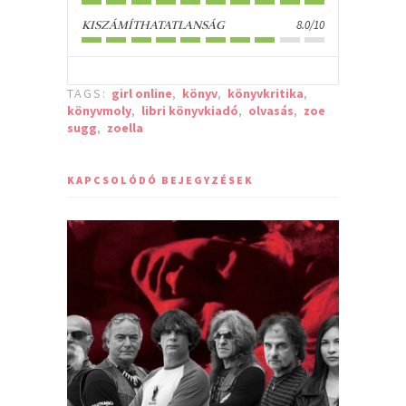
8.0/10
KISZÁMÍTHATATLANSÁG
TAGS:
girl online
,
könyv
,
könyvkritika
,
könyvmoly
,
libri könyvkiadó
,
olvasás
,
zoe
sugg
,
zoella
KAPCSOLÓDÓ BEJEGYZÉSEK