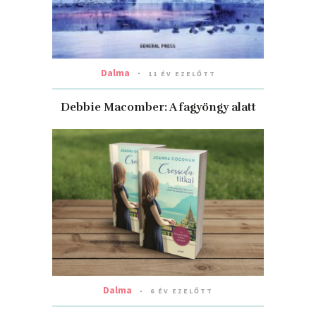
Dalma
11 ÉV EZELŐTT
Debbie Macomber: A fagyöngy alatt
Dalma
6 ÉV EZELŐTT