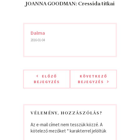
JOANNA GOODMAN: Cressida ​titkai
Dalma
2016-01-04
ELŐZŐ
KÖVETKEZŐ
BEJEGYZÉS
BEJEGYZÉS
VÉLEMÉNY, HOZZÁSZÓLÁS?
Az e-mail címet nem tesszük közzé.
A
kötelező mezőket
*
karakterrel jelöltük