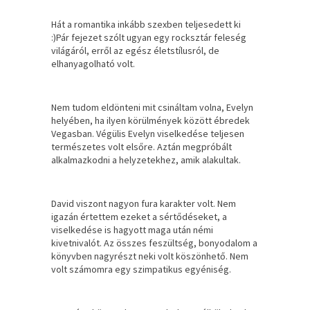
Hát a romantika inkább szexben teljesedett ki
:)Pár fejezet szólt ugyan egy rocksztár feleség
világáról, erről az egész életstílusról, de
elhanyagolható volt.
Nem tudom eldönteni mit csináltam volna, Evelyn
helyében, ha ilyen körülmények között ébredek
Vegasban. Végülis Evelyn viselkedése teljesen
természetes volt elsőre. Aztán megpróbált
alkalmazkodni a helyzetekhez, amik alakultak.
David viszont nagyon fura karakter volt. Nem
igazán értettem ezeket a sértődéseket, a
viselkedése is hagyott maga után némi
kivetnivalót. Az összes feszültség, bonyodalom a
könyvben nagyrészt neki volt köszönhető. Nem
volt számomra egy szimpatikus egyéniség.