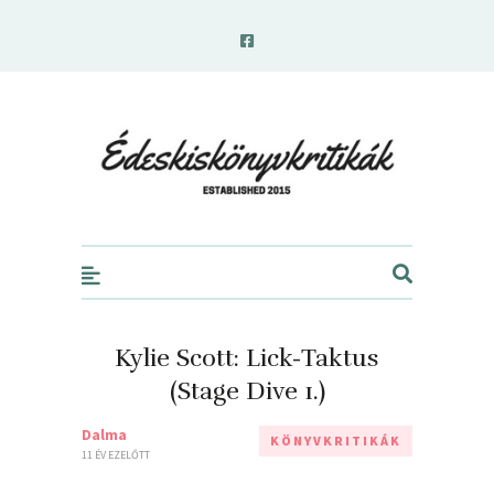
edeskiskonyvkritikak.hu
Kylie Scott: Lick-Taktus
(Stage Dive 1.)
Dalma
KÖNYVKRITIKÁK
11 ÉV EZELŐTT