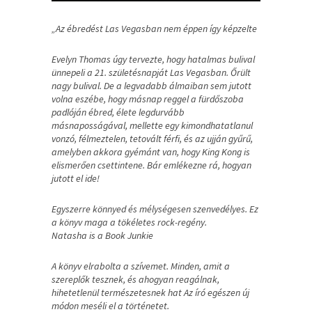
„Az ébredést Las Vegasban nem éppen így képzelte
Evelyn Thomas úgy tervezte, hogy hatalmas bulival
ünnepeli a 21. születésnapját Las Vegasban. Őrült
nagy bulival. De a legvadabb álmaiban sem jutott
volna eszébe, hogy másnap reggel a fürdőszoba
padlóján ébred, élete legdurvább
másnaposságával, mellette egy kimondhatatlanul
vonzó, félmeztelen, tetovált férfi, és az ujján gyűrű,
amelyben akkora gyémánt van, hogy King Kong is
elismerően csettintene. Bár emlékezne rá, hogyan
jutott el ide!
Egyszerre könnyed és mélységesen szenvedélyes. Ez
a könyv maga a tökéletes rock-regény.
Natasha is a Book Junkie
A könyv elrabolta a szívemet. Minden, amit a
szereplők tesznek, és ahogyan reagálnak,
hihetetlenül természetesnek hat Az író egészen új
módon meséli el a történetet.