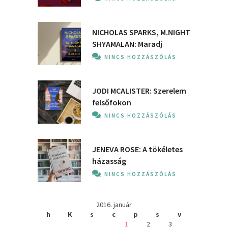
NICHOLAS SPARKS, M.NIGHT
SHYAMALAN: Maradj
NINCS HOZZÁSZÓLÁS
JODI MCALISTER: Szerelem
felsőfokon
NINCS HOZZÁSZÓLÁS
JENEVA ROSE: A ​tökéletes
házasság
NINCS HOZZÁSZÓLÁS
2016. január
h
K
s
c
p
s
v
1
2
3