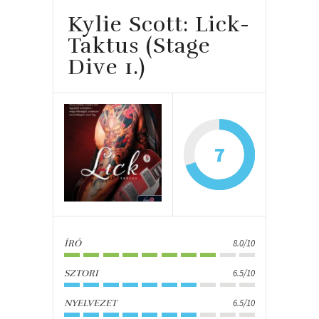
Kylie Scott: Lick-
Taktus (Stage
Dive 1.)
7
8.0/10
ÍRÓ
6.5/10
SZTORI
6.5/10
NYELVEZET