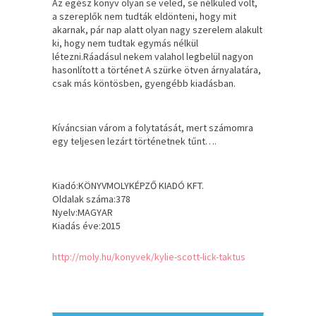
Az egész könyv olyan se veled, se nélküled volt,
a szereplők nem tudták eldönteni, hogy mit
akarnak, pár nap alatt olyan nagy szerelem alakult
ki, hogy nem tudtak egymás nélkül
létezni.Ráadásul nekem valahol legbelül nagyon
hasonlított a történet A szürke ötven árnyalatára,
csak más köntösben, gyengébb kiadásban.
Kíváncsian várom a folytatását, mert számomra
egy teljesen lezárt történetnek tűnt….
Kiadó:KÖNYVMOLYKÉPZŐ KIADÓ KFT.
Oldalak száma:378
Nyelv:MAGYAR
Kiadás éve:2015
http://moly.hu/konyvek/kylie-scott-lick-taktus