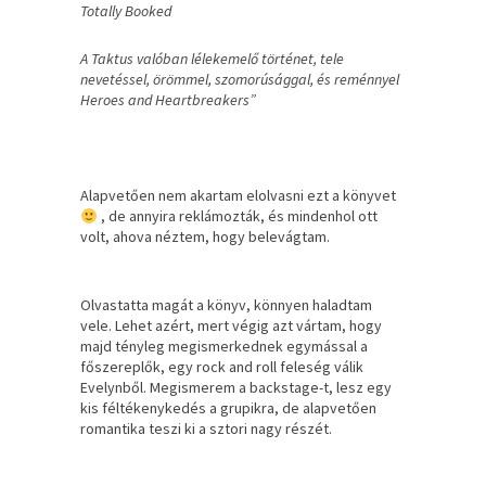
Totally Booked
A Taktus valóban lélekemelő történet, tele
nevetéssel, örömmel, szomorúsággal, és reménnyel
Heroes and Heartbreakers”
Alapvetően nem akartam elolvasni ezt a könyvet
, de annyira reklámozták, és mindenhol ott
volt, ahova néztem, hogy belevágtam.
Olvastatta magát a könyv, könnyen haladtam
vele. Lehet azért, mert végig azt vártam, hogy
majd tényleg megismerkednek egymással a
főszereplők, egy rock and roll feleség válik
Evelynből. Megismerem a backstage-t, lesz egy
kis féltékenykedés a grupikra, de alapvetően
romantika teszi ki a sztori nagy részét.