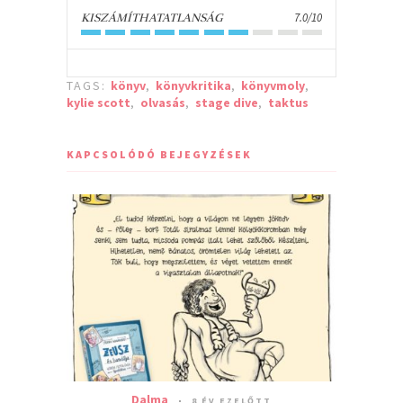
7.0/10
KISZÁMÍTHATATLANSÁG
TAGS:
könyv
,
könyvkritika
,
könyvmoly
,
kylie scott
,
olvasás
,
stage dive
,
taktus
KAPCSOLÓDÓ BEJEGYZÉSEK
Dalma
8 ÉV EZELŐTT