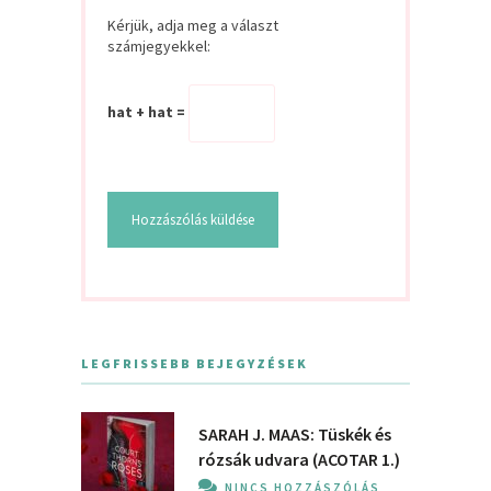
Kérjük, adja meg a választ
számjegyekkel:
hat + hat =
LEGFRISSEBB BEJEGYZÉSEK
SARAH J. MAAS: Tüskék és
rózsák udvara (ACOTAR 1.)
NINCS HOZZÁSZÓLÁS