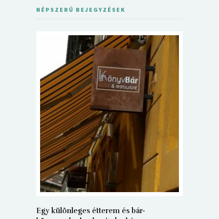
NÉPSZERŰ BEJEGYZÉSEK
5+1 Kará
Dalma
9
Egy különleges étterem és bár-