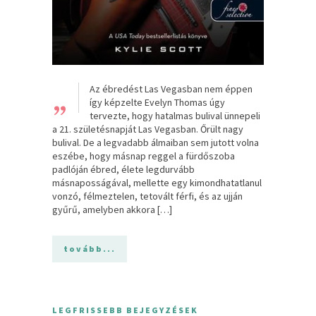
„
Az ébredést Las Vegasban nem éppen
így képzelte Evelyn Thomas úgy
tervezte, hogy hatalmas bulival ünnepeli
a 21. születésnapját Las Vegasban. Őrült nagy
bulival. De a legvadabb álmaiban sem jutott volna
eszébe, hogy másnap reggel a fürdőszoba
padlóján ébred, élete legdurvább
másnaposságával, mellette egy kimondhatatlanul
vonzó, félmeztelen, tetovált férfi, és az ujján
gyűrű, amelyben akkora […]
tovább...
LEGFRISSEBB BEJEGYZÉSEK