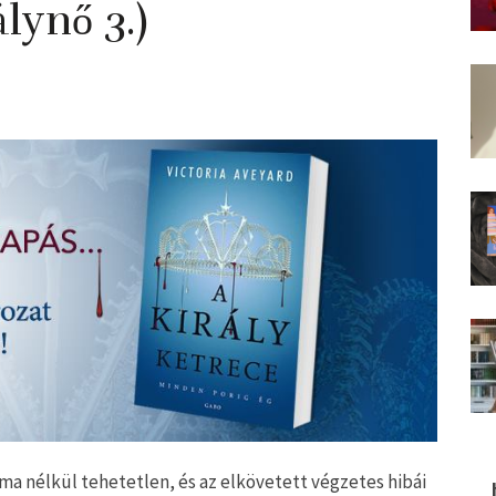
lynő 3.)
áma nélkül tehetetlen, és az elkövetett végzetes hibái