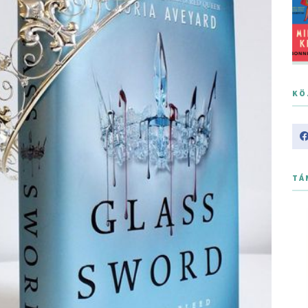
KÖ
TÁ