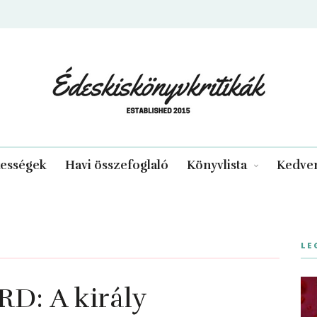
edeskiskonyvkritikak.hu
kességek
Havi összefoglaló
Könyvlista
Kedven
LE
D: A király