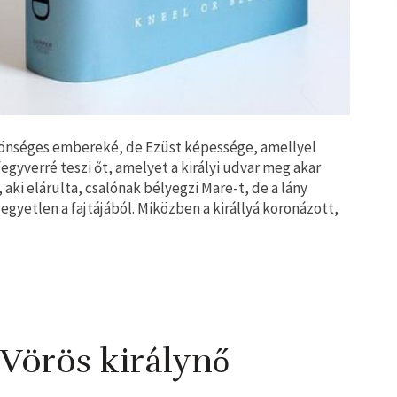
zönséges embereké, de Ezüst képessége, amellyel
fegyverré teszi őt, amelyet a királyi udvar meg akar
aki elárulta, csalónak bélyegzi Mare-t, de a lány
gyetlen a fajtájából. Miközben a királlyá koronázott,
 Vörös királynő