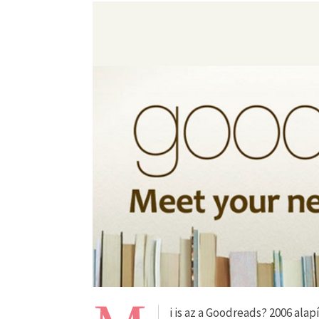
i is az a Goodreads? 2006 ala