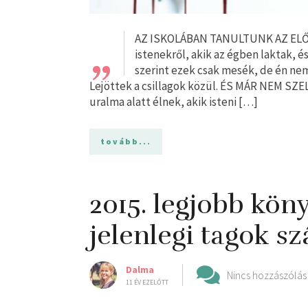
„
AZ ISKOLÁBAN TANULTUNK AZ ELŐT
istenekről, akik az égben laktak, é
szerint ezek csak mesék, de én ne
Lejöttek a csillagok közül. ÉS MÁR NEM SZE
uralma alatt élnek, akik isteni […]
tovább...
2015. legjobb kön
jelenlegi tagok sz
Dalma
Nincs hozzászólás
11 ÉV EZELŐTT