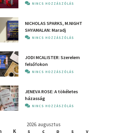
NINCS HOZZÁSZÓLÁS
NICHOLAS SPARKS, M.NIGHT
SHYAMALAN: Maradj
NINCS HOZZÁSZÓLÁS
JODI MCALISTER: Szerelem
felsőfokon
NINCS HOZZÁSZÓLÁS
JENEVA ROSE: A ​tökéletes
házasság
NINCS HOZZÁSZÓLÁS
2026. augusztus
h
K
s
c
p
s
v