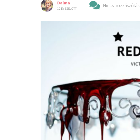
Dalma
Nincs hozzászólás
10 ÉV EZELŐTT