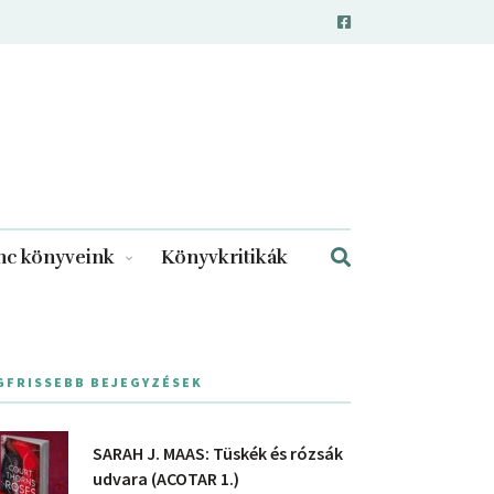
c könyveink
Könyvkritikák
GFRISSEBB BEJEGYZÉSEK
SARAH J. MAAS: Tüskék és rózsák
udvara (ACOTAR 1.)