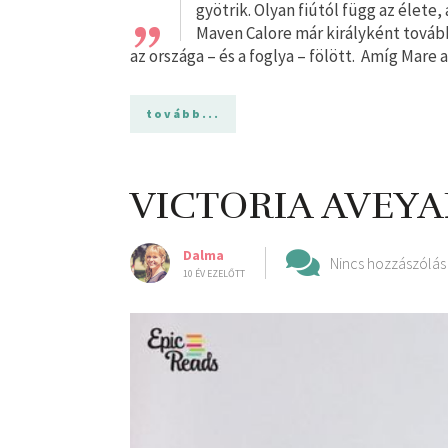
„
gyötrik. Olyan fiútól függ az élete,
Maven Calore már királyként tovább
az országa – és a foglya – fölött. Amíg Mare
tovább...
VICTORIA AVEYA
Dalma
Nincs hozzászólás
10 ÉV EZELŐTT