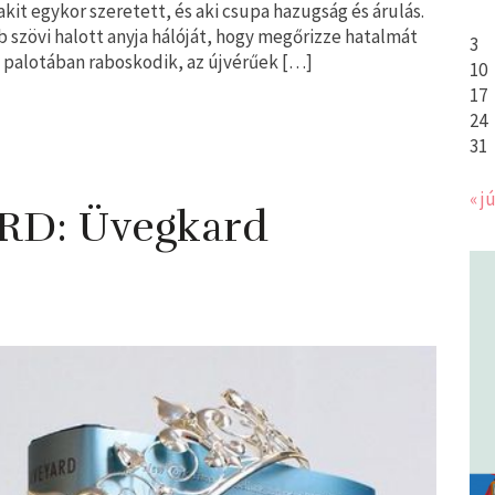
 akit egykor szeretett, és aki csupa hazugság és árulás.
 szövi halott anyja hálóját, hogy megőrizze hatalmát
3
 a palotában raboskodik, az újvérűek […]
10
17
24
31
« jú
RD: Üvegkard