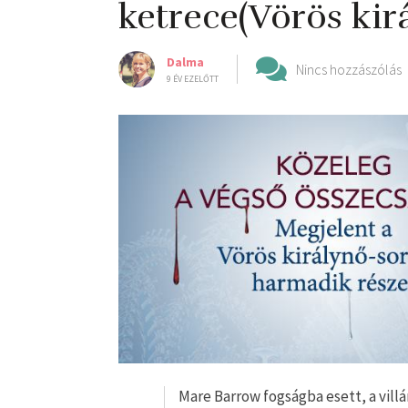
ketrece(Vörös kirá
Dalma
Nincs hozzászólás
9 ÉV EZELŐTT
Mare Barrow fogságba esett, a vill