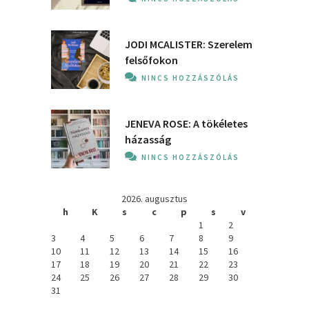
JODI MCALISTER: Szerelem
felsőfokon
NINCS HOZZÁSZÓLÁS
JENEVA ROSE: A ​tökéletes
házasság
NINCS HOZZÁSZÓLÁS
2026. augusztus
h
K
s
c
p
s
v
1
2
3
4
5
6
7
8
9
10
11
12
13
14
15
16
17
18
19
20
21
22
23
24
25
26
27
28
29
30
31