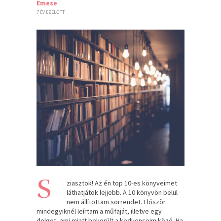
Emese
7 ÉV EZELŐTT
S
ziasztok! Az én top 10-es könyveimet
láthatjátok lejjebb. A 10 könyvön belül
nem állítottam sorrendet. Először
mindegyiknél leírtam a műfaját, illetve egy
dolgot, ami miatt bekerült a kedvenceim közé. Ha