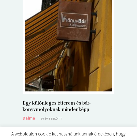
5+1 Kará
Dalma
9
Egy különleges étterem és bár-
könyvmolyoknak mindenképp
Dalma
10 ÉV EZELŐTT
A weboldalon cookie-kat használunk annak érdekében, hogy