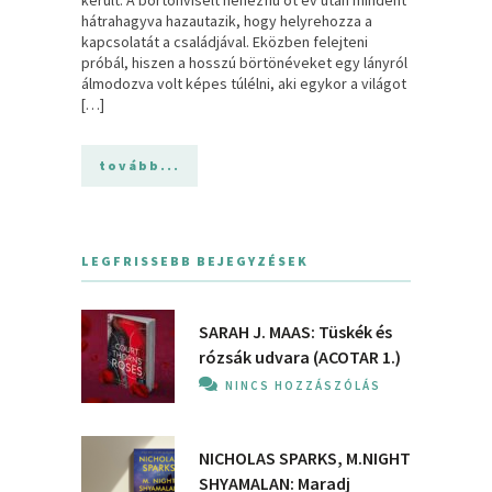
hátrahagyva hazautazik, hogy helyrehozza a
kapcsolatát a családjával. Eközben felejteni
próbál, hiszen a hosszú börtönéveket egy lányról
álmodozva volt képes túlélni, aki egykor a világot
[…]
tovább...
LEGFRISSEBB BEJEGYZÉSEK
SARAH J. MAAS: Tüskék és
rózsák udvara (ACOTAR 1.)
NINCS HOZZÁSZÓLÁS
NICHOLAS SPARKS, M.NIGHT
SHYAMALAN: Maradj