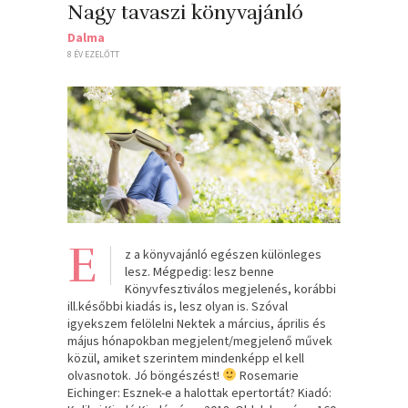
Nagy tavaszi könyvajánló
Dalma
8 ÉV EZELŐTT
E
z a könyvajánló egészen különleges
lesz. Mégpedig: lesz benne
Könyvfesztiválos megjelenés, korábbi
ill.későbbi kiadás is, lesz olyan is. Szóval
igyekszem felölelni Nektek a március, április és
május hónapokban megjelent/megjelenő művek
közül, amiket szerintem mindenképp el kell
olvasnotok. Jó böngészést!
Rosemarie
Eichinger: Esznek-e ​a halottak epertortát? Kiadó: