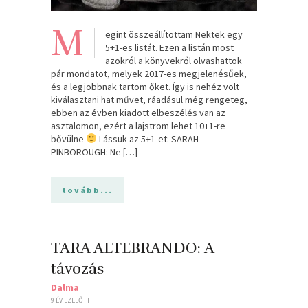
M
egint összeállítottam Nektek egy
5+1-es listát. Ezen a listán most
azokról a könyvekről olvashattok
pár mondatot, melyek 2017-es megjelenésűek,
és a legjobbnak tartom őket. Így is nehéz volt
kiválasztani hat művet, ráadásul még rengeteg,
ebben az évben kiadott elbeszélés van az
asztalomon, ezért a lajstrom lehet 10+1-re
bővülne
Lássuk az 5+1-et: SARAH
PINBOROUGH: Ne […]
tovább...
TARA ALTEBRANDO: A
távozás
Dalma
9 ÉV EZELŐTT