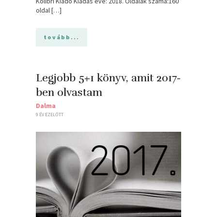
Kolibri Kiadó Kiadás éve: 2018. Oldalak száma:160
oldal […]
tovább...
Legjobb 5+1 könyv, amit 2017-
ben olvastam
Dalma
9 ÉV EZELŐTT