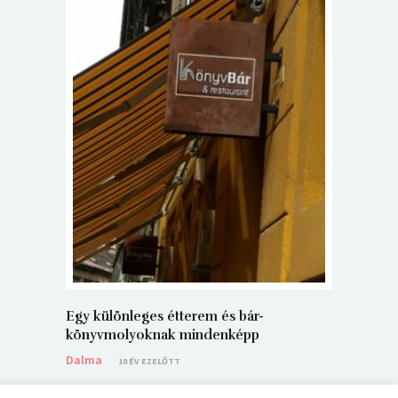
5+1 Kará
Dalma
9
Egy különleges étterem és bár-
könyvmolyoknak mindenképp
Dalma
10 ÉV EZELŐTT