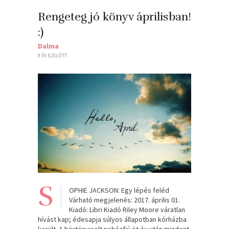
Rengeteg jó könyv áprilisban!
:)
Dalma
9 ÉV EZELŐTT
S
OPHIE JACKSON: Egy lépés feléd
Várható megjelenés: 2017. április 01.
Kiadó: Libri Kiadó Riley Moore váratlan
hívást kap; édesapja súlyos állapotban kórházba
került. A börtönviselt nehézfiú öt év után mindent