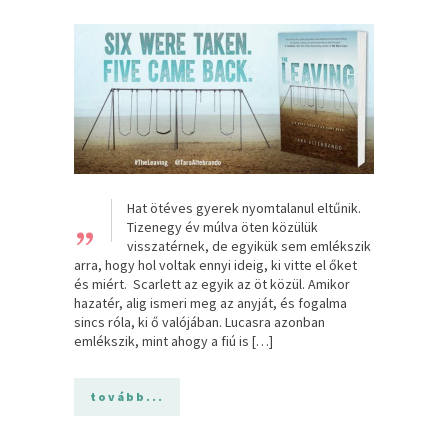
„
Hat ötéves gyerek nyomtalanul eltűnik.
Tizenegy év múlva öten közülük
visszatérnek, de egyikük sem emlékszik
arra, hogy hol voltak ennyi ideig, ki vitte el őket
és miért. Scarlett az egyik az öt közül. Amikor
hazatér, alig ismeri meg az anyját, és fogalma
sincs róla, ki ő valójában. Lucasra azonban
emlékszik, mint ahogy a fiú is […]
tovább...