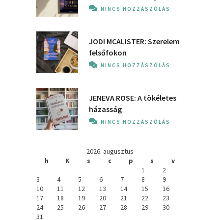
NINCS HOZZÁSZÓLÁS
JODI MCALISTER: Szerelem
felsőfokon
NINCS HOZZÁSZÓLÁS
JENEVA ROSE: A ​tökéletes
házasság
NINCS HOZZÁSZÓLÁS
2026. augusztus
h
K
s
c
p
s
v
1
2
3
4
5
6
7
8
9
10
11
12
13
14
15
16
17
18
19
20
21
22
23
24
25
26
27
28
29
30
31