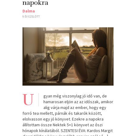
napokra
Dalma
9 ÉV EZELŐTT
U
gyan még viszonylag jó idő van, de
hamarosan eljön az az időszak, amikor
alig várja majd az ember, hogy egy
forró tea mellett, párnák és takarók között,
elolvasson egy jó könyvet. Ezekre a napokra
állítottam össze Nektek 5+1 könyvet az őszi
hónapok kínálatából. SZENTESI ÉVA: Kardos Margit