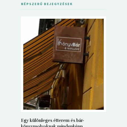
NÉPSZERŰ BEJEGYZÉSEK
5+1 Kará
Dalma
9
Egy különleges étterem és bár-
könyvmolyoknak mindenképp