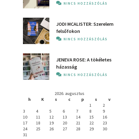
NINCS HOZZÁSZÓLÁS
JODI MCALISTER: Szerelem
felsőfokon
NINCS HOZZÁSZÓLÁS
JENEVA ROSE: A ​tökéletes
házasság
NINCS HOZZÁSZÓLÁS
2026. augusztus
h
K
s
c
p
s
v
1
2
3
4
5
6
7
8
9
10
11
12
13
14
15
16
17
18
19
20
21
22
23
24
25
26
27
28
29
30
31