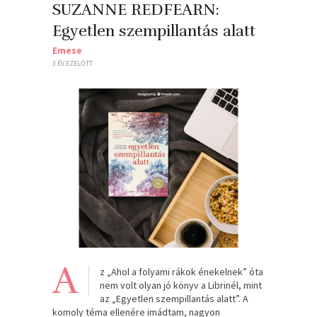
SUZANNE REDFEARN:
Egyetlen szempillantás alatt
Emese
3 ÉV EZELŐTT
A
z „Ahol a folyami rákok énekelnek” óta
nem volt olyan jó könyv a Librinél, mint
az „Egyetlen szempillantás alatt”. A
komoly téma ellenére imádtam, nagyon