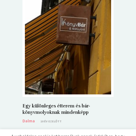
5+1 Kará
Dalma
9
Egy különleges étterem és bár-
könyvmolyoknak mindenképp
Dalma
10 ÉV EZELŐTT