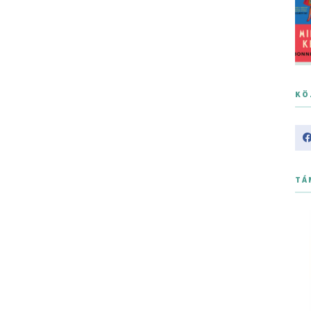
KÖ
TÁ