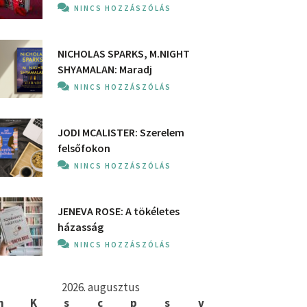
NINCS HOZZÁSZÓLÁS
NICHOLAS SPARKS, M.NIGHT
SHYAMALAN: Maradj
NINCS HOZZÁSZÓLÁS
JODI MCALISTER: Szerelem
felsőfokon
NINCS HOZZÁSZÓLÁS
JENEVA ROSE: A ​tökéletes
házasság
NINCS HOZZÁSZÓLÁS
2026. augusztus
h
K
s
c
p
s
v