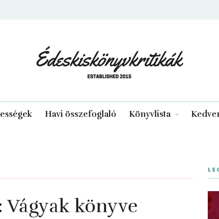
edeskiskonyvkritikak.hu
kességek
Havi összefoglaló
Könyvlista
Kedven
LE
 Vágyak könyve