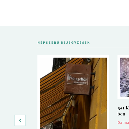
NÉPSZERŰ BEJEGYZÉSEK
5+1 K
ben
Dalm