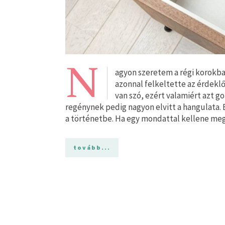
N
agyon szeretem a régi korokba
azonnal felkeltette az érdeklő
van szó, ezért valamiért azt g
regénynek pedig nagyon elvitt a hangulata.
a történetbe. Ha egy mondattal kellene m
tovább...