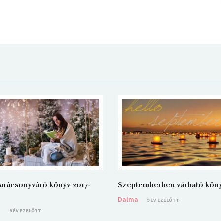
arácsonyváró könyv 2017-
Szeptemberben várható kön
Dalma
9 ÉV EZELŐTT
a
9 ÉV EZELŐTT