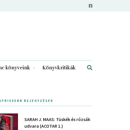
c könyveink
Könyvkritikák
GFRISSEBB BEJEGYZÉSEK
SARAH J. MAAS: Tüskék és rózsák
udvara (ACOTAR 1.)