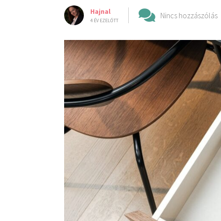
Hajnal
Nincs hozzászólás
4 ÉV EZELŐTT