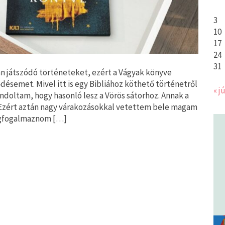
3
10
17
24
31
n játszódó történeteket, ezért a Vágyak könyve
désemet. Mivel itt is egy Bibliához köthető történetről
« jú
ondoltam, hogy hasonló lesz a Vörös sátorhoz. Annak a
 Ezért aztán nagy várakozásokkal vetettem bele magam
egfogalmaznom […]