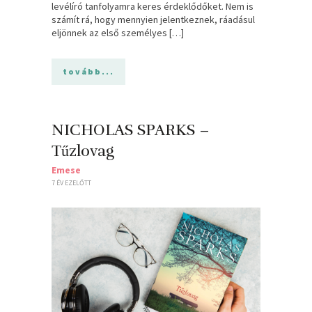
levélíró tanfolyamra keres érdeklődőket. Nem is
számít rá, hogy mennyien jelentkeznek, ráadásul
eljönnek az első személyes […]
tovább...
NICHOLAS SPARKS –
Tűzlovag
Emese
7 ÉV EZELŐTT