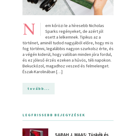
N
em kőrözi le a híresebb Nicholas
Sparks regényeket, de azért jól
esett a lelkemnek. Tipikus az a
történet, aminél tudod nagyjából előre, hogy mi is
fog történni, legalábbis nagyon szurkolsz érte, és
a végén kiderül, hogy valóban minden jóra fordul,
és ez jóleső érzés ezeken a hűvös, téli napokon.
Bekuckózol, magadhoz veszed és felmelenget.
Észak-Karolinában […]
tovább...
LEGFRISSEBB BEJEGYZÉSEK
SARAH J. MAAS: Tüskék és