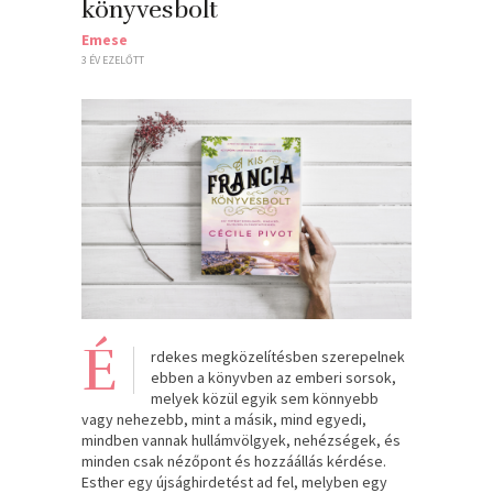
könyvesbolt
Emese
3 ÉV EZELŐTT
É
rdekes megközelítésben szerepelnek
ebben a könyvben az emberi sorsok,
melyek közül egyik sem könnyebb
vagy nehezebb, mint a másik, mind egyedi,
mindben vannak hullámvölgyek, nehézségek, és
minden csak nézőpont és hozzáállás kérdése.
Esther egy újsághirdetést ad fel, melyben egy