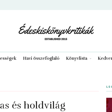
edeskiskonyvkritikak.hu
kességek
Havi összefoglaló
Könyvlista
Kedven
LE
s és holdvilág