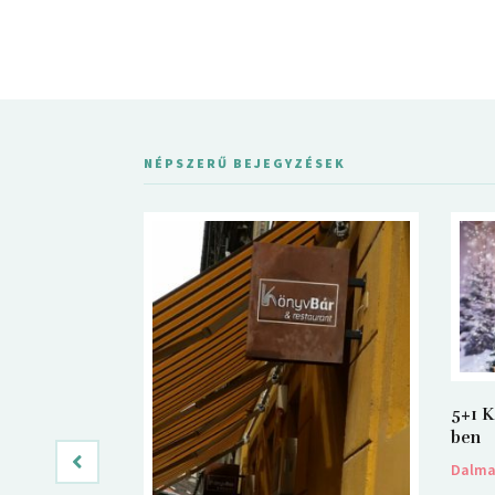
NÉPSZERŰ BEJEGYZÉSEK
5+1 K
ben
Dalm