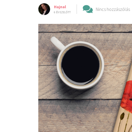
Hajnal
Nincs hozzászólás
6 ÉV EZELŐTT