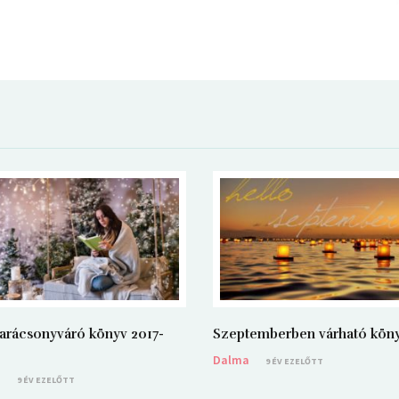
arácsonyváró könyv 2017-
Szeptemberben várható kön
Dalma
9 ÉV EZELŐTT
a
9 ÉV EZELŐTT