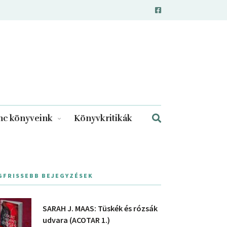
c könyveink
Könyvkritikák
GFRISSEBB BEJEGYZÉSEK
SARAH J. MAAS: Tüskék és rózsák
udvara (ACOTAR 1.)