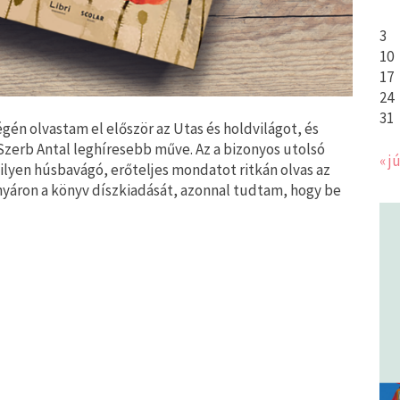
3
10
17
24
31
gén olvastam el először az Utas és holdvilágot, és
Szerb Antal leghíresebb műve. Az a bizonyos utolsó
« jú
 ilyen húsbavágó, erőteljes mondatot ritkán olvas az
 nyáron a könyv díszkiadását, azonnal tudtam, hogy be