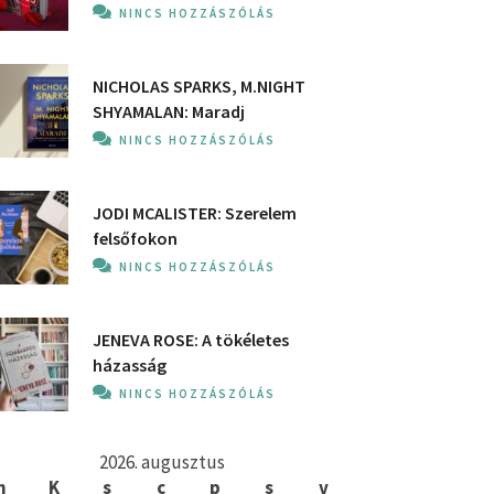
NINCS HOZZÁSZÓLÁS
NICHOLAS SPARKS, M.NIGHT
SHYAMALAN: Maradj
NINCS HOZZÁSZÓLÁS
JODI MCALISTER: Szerelem
felsőfokon
NINCS HOZZÁSZÓLÁS
JENEVA ROSE: A ​tökéletes
házasság
NINCS HOZZÁSZÓLÁS
2026. augusztus
h
K
s
c
p
s
v