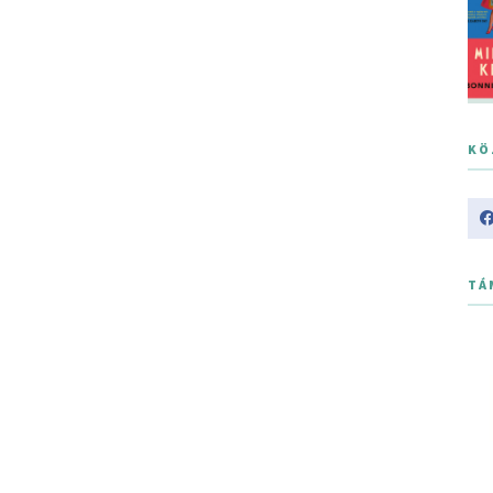
KÖ
TÁ