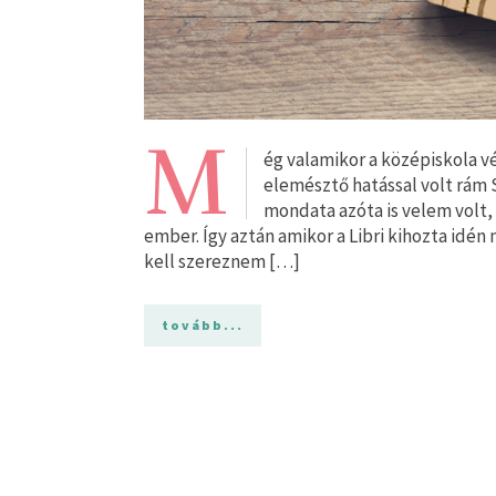
M
ég valamikor a középiskola vé
elemésztő hatással volt rám 
mondata azóta is velem volt,
ember. Így aztán amikor a Libri kihozta idén
kell szereznem […]
tovább...