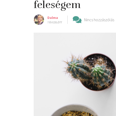
feleségem
Dalma
Nincs hozzászólás
7 ÉV EZELŐTT