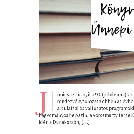
J
únius 13-án nyit a 90. (jubileumi) 
rendezvénysorozata ebben az évben j
arculattal és változatos programokka
hagyományos helyszín, a Vörösmarty tér felú
idén a Dunakorzón, […]