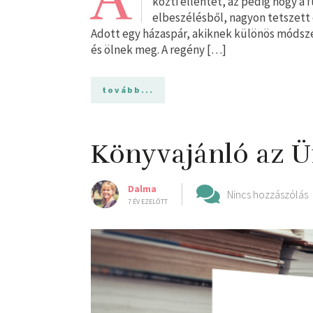
A
közti ellentét, az pedig hogy a
elbeszélésből, nagyon tetszett 
Adott egy házaspár, akiknek különös módsze
és ölnek meg. A regény […]
tovább...
Könyvajánló az 
Dalma
Nincs hozzászólás
7 ÉV EZELŐTT