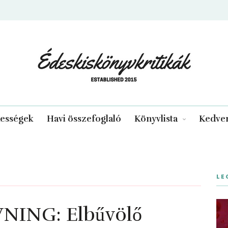
edeskiskonyvkritikak.hu
kességek
Havi összefoglaló
Könyvlista
Kedven
LE
NG: Elbűvölő ​