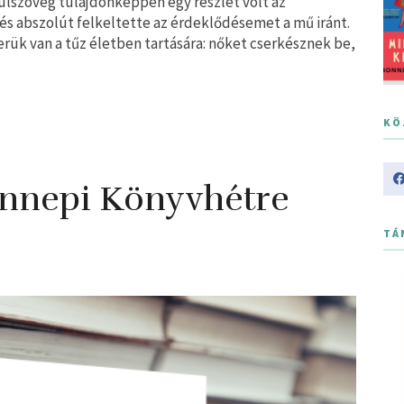
 fülszöveg tulajdonképpen egy részlet volt az
és abszolút felkeltette az érdeklődésemet a mű iránt.
rük van a tűz életben tartására: nőket cserkésznek be,
KÖ
Ünnepi Könyvhétre
TÁ