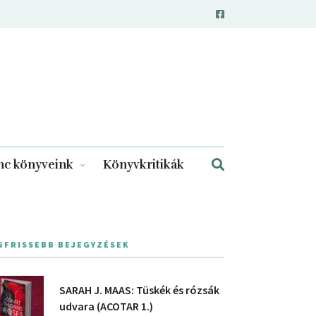
c könyveink
Könyvkritikák
GFRISSEBB BEJEGYZÉSEK
SARAH J. MAAS: Tüskék és rózsák
udvara (ACOTAR 1.)