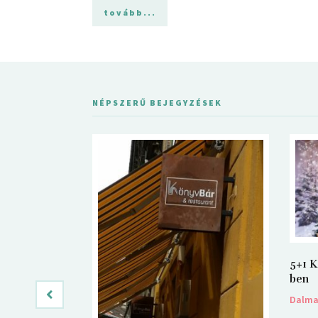
tovább...
NÉPSZERŰ BEJEGYZÉSEK
5+1 K
ben
Dalm