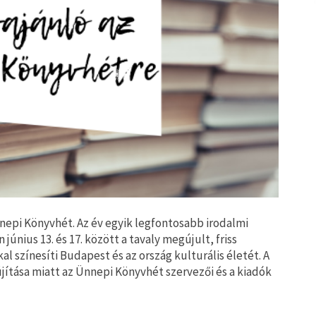
Ünnepi Könyvhét. Az év egyik legfontosabb irodalmi
únius 13. és 17. között a tavaly megújult, friss
l színesíti Budapest és az ország kulturális életét. A
jítása miatt az Ünnepi Könyvhét szervezői és a kiadók