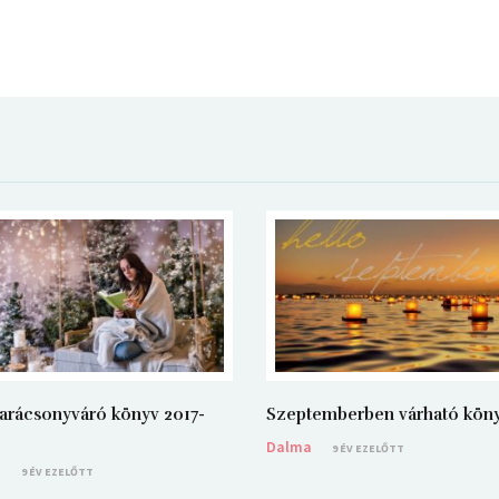
arácsonyváró könyv 2017-
Szeptemberben várható kön
Dalma
9 ÉV EZELŐTT
a
9 ÉV EZELŐTT