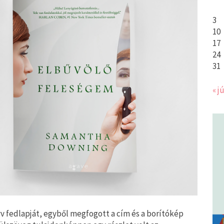
3
10
17
24
31
« jú
v fedlapját, egyből megfogott a cím és a borítókép